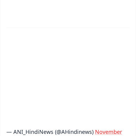
✨
📱 Get Argus News App
📰 60 Word News
🎬 Argus Podcast
📺 Live TV and Breaking News
🔔 Free Notification Alerts
Download Free:
Android - Scan QR
iOS - Scan QR
— ANI_HindiNews (@AHindinews)
November