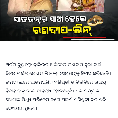
ଅର୍ଗସ ବ୍ୟୁରୋ: ବଲିଉଡ ଅଭିନେତା ରଣଦୀପ ହୁଡା ଦୀର୍ଘ
ଦିନର ଗର୍ଲଫ୍ରେଣ୍ଡ ଲିନ ଲାଇଶ୍ରାମଙ୍କୁ ବିବାହ କରିଛନ୍ତି।
ଇମ୍ଫାଲରେ ପାରମ୍ପରିକ ମଣିପୁରୀ ରୀତିନୀତିରେ ଉଭୟ
ବିବାହ ବନ୍ଧନରେ ଆବଦ୍ଧ ହୋଇଛନ୍ତି। ଧଳା ରଙ୍ଗର
ପୋଷାକ ପିନ୍ଧି ଅଭିନେତା ଜଣେ ଆଦର୍ଶ ମଣିପୁରୀ ବର ପରି
ଦେଖାଯାଉଥିଲେ।