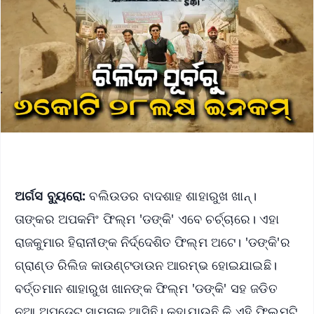
ଅର୍ଗସ ବ୍ୟୁରୋ:
ବଲିଉଡର ବାଦଶାହ ଶାହାରୁଖ ଖାନ୍‌।
ତାଙ୍କର ଅପକମିଂ ଫିଲ୍ମ 'ଡଙ୍କି' ଏବେ ଚର୍ଚ୍ଚାରେ। ଏହା
ରାଜକୁମାର ହିରାନୀଙ୍କ ନିର୍ଦ୍ଦେଶିତ ଫିଲ୍ମ ଅଟେ। 'ଡଙ୍କି'ର
ଗ୍ରାଣ୍ଡ ରିଲିଜ କାଉଣ୍ଟଡାଉନ ଆରମ୍ଭ ହୋଇଯାଇଛି।
ବର୍ତ୍ତମାନ ଶାହାରୁଖ ଖାନଙ୍କ ଫିଲ୍ମ 'ଡଙ୍କି' ସହ ଜଡିତ
ନୂଆ ଅପଡେଟ୍‌ ସାମ୍ନାକୁ ଆସିଛି। କୁହାଯାଉଛି କି ଏହି ଫିଲ୍ମଟି