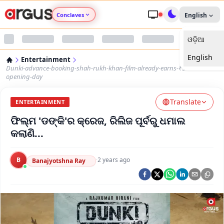
Conclaves
English
ଓଡ଼ିଆ
Argus Agri Vikas
English
Entertainment
Argus Nari Shakti
Dunki-advance-booking-shah-rukh-khan-film-already-earns-₹5-crore-on-
opening-day
Argus Education Next
Translate
ENTERTAINMENT
ଫିଲ୍ମ 'ଡଙ୍କି'ର କ୍ରେଜ, ରିଲିଜ ପୂର୍ବରୁ ଧମାଲ
Argus Health Connect
କଲାଣି...
Argus Swaad Odisha
B
·
2 years ago
Banajyotshna Ray
Argus Chalo Dekhein Apna Desh