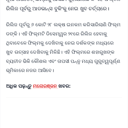
ରିଲିଜ ପୂର୍ବରୁ ଆଡଭାନ୍ସ ବୁକିଂକୁ ନେଇ ଖୁବ ଚର୍ଚ୍ଚାରେ।
ରିଲିଜ ପୂର୍ବରୁ ୬ କୋଟି ୨୮ ଲକ୍ଷ ଇନକମ କରିସାରିଲାଣି ଫିଲ୍ମ
ଡଙ୍କି। ଏହି ଫିଲ୍ମଟି ଡିସେମ୍ୱର ୨୧ରେ ରିଲିଜ ହେବାକୁ
ଥିବାବେଳେ ଫିଲ୍ମକୁ ଦେଖିବାକୁ ନେଇ ଦର୍ଶକଙ୍କ ମଧ୍ୟରେ
ଖୁବ ଉତ୍ସାହ ଦେଖିବାକୁ ମିଳିଛି। ଏହି ଫିଲ୍ମରେ ଶହାରୁଖଙ୍କ
ବ୍ୟତୀତ ଭିକି କୌଶଲ ଏବଂ ତାପସୀ ପନ୍ନୁ ମଧ୍ୟ ଗୁରୁତ୍ୱପୂର୍ଣ୍ଣ
ଭୂମିକାରେ ନଜର ଆସିବେ।
ଅଧିକ ପଢ଼ନ୍ତୁ
ମନୋରଞ୍ଜନ
ଖବର: