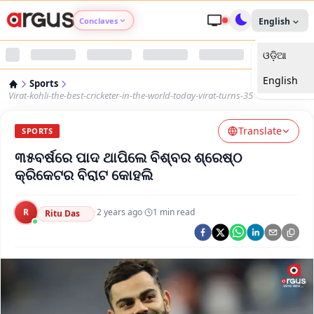
Conclaves
English
ଓଡ଼ିଆ
Argus Agri Vikas
English
Sports
Argus Nari Shakti
Virat-kohli-the-best-cricketer-in-the-world-today-virat-turns-35
Translate
Argus Education Next
SPORTS
୩୫ବର୍ଷରେ ପାଦ ଥାପିଲେ ବିଶ୍ବର ଶ୍ରେଷ୍ଠ
Argus Health Connect
କ୍ରିକେଟର ବିରାଟ କୋହଲି
Argus Swaad Odisha
R
·
2 years ago
·
1
min read
Ritu Das
Argus Chalo Dekhein Apna Desh