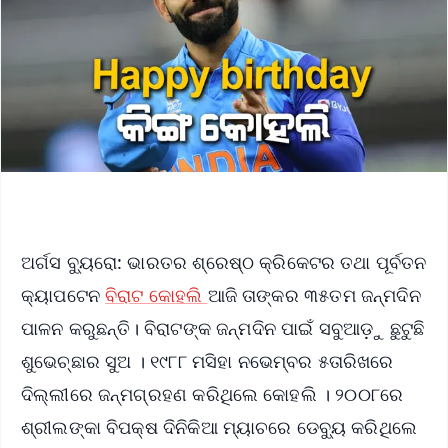
ଅର୍ଗସ ବ୍ୟୁରୋ: ଭାରତର ଶ୍ରେଷ୍ଠ କ୍ରିକେଟର ତଥା ପୂର୍ବତନ
କ୍ୟାପଟେନ
ବିରାଟ କୋହଲି
ଆଜି ତାଙ୍କର ୩୫ତମ ଜନ୍ମଦିନ
ପାଳନ କରୁଛନ୍ତି। ବିରାଟଙ୍କ ଜନ୍ମଦିନ ପାଇଁ ସବୁଆଡ଼ୁ ଛୁଟୁଛି
ଶୁଭେଚ୍ଛାର ସୁଅ । ୧୯୮୮ ମସିହା ନଭେମ୍ବର ୫ତାରିଖରେ
ଦିଲ୍ଲୀରେ ଜନ୍ମଗ୍ରହଣ କରିଥିଲେ କୋହଲି । ୨୦୦୮ରେ
ଶ୍ରୀଲଙ୍କା ବିପକ୍ଷ ଦିନିକିଆ ମ୍ୟାଚରେ ଡେବ୍ୟୁ କରିଥିଲେ