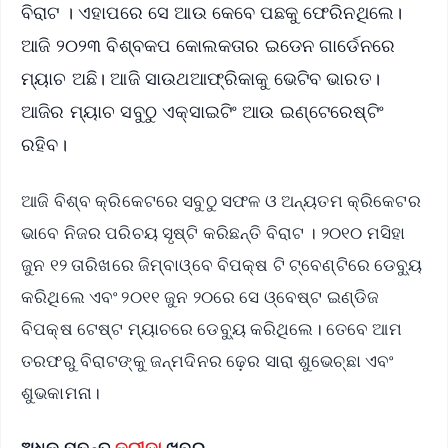
ବିରାଟ । ଏହାପରେ ସେ ଆଉ କେବେ ପଛକୁ ଫେରିନଥିଲେ।
ଆଜି ୨୦୨୩ ବିଶ୍ବକପ କୋଲକତାର ଇଡେନ ଗାର୍ଡେନରେ
ମ୍ୟାଚ ଅଛି। ଆଜି ସାଉଥଆଫ୍ରିକାକୁ ଭେଟିବ ଭାରତ।
ଆଜିର ମ୍ୟାଚ ସବୁଠୁ ଏକ୍ସାଇଟିଂ ଆଉ ଇଣ୍ଟେରେଷ୍ଟିଂ
ରହିବ।
ଆଜି ବିଶ୍ବ କ୍ରିକେଟରେ ସବୁଠୁ ସଫଳ ଓ ଅନ୍ୟତମ କ୍ରିକେଟର
ଭାବେ ନିଜର ପରିଚୟ ସୃଷ୍ଟି କରିଛନ୍ତି ବିରାଟ । ୨୦୧୦ ମସିହା
ଜୁନ ୧୨ ତାରିଖରେ ଜିମ୍ବାଓ୍ବେ ବିପକ୍ଷ ଟି ଟ୍ବେଣ୍ଟିରେ ଡେବ୍ୟୁ
କରିଥିଲେ ଏବଂ ୨୦୧୧ ଜୁନ ୨୦ରେ ସେ ଓ୍ବେଷ୍ଟ ଇଣ୍ଡିଜ
ବିପକ୍ଷ ଟେଷ୍ଟ ମ୍ୟାଚରେ ଡେବ୍ୟୁ କରିଥିଲେ। ତେବେ ଆମ
ତରଫରୁ ବିରାଟଙ୍କୁ ଜନ୍ମଦିନର ଢ଼େର ସାରା ଶୁଭେଚ୍ଛା ଏବଂ
ଶୁଭକାମନା।
ଅଧିକ ପଢ଼ନ୍ତୁ
କ୍ରୀଡ଼ା
ଖବର