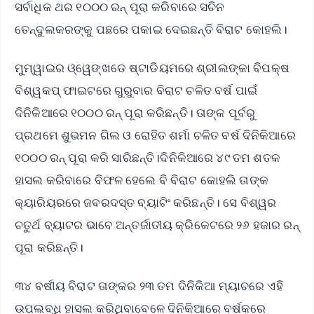
ସର୍ବାଧିକ ଥର ୧୦୦୦ ରନ୍‌ ପୂରା କରିବାରେ ସଚିନ
ତେନ୍ଦୁଲକରଙ୍କୁ ପଛରେ ପକାଇ ଦେଇଛନ୍ତି ବିରାଟ କୋହଲି।
ମୁମ୍ୱାଇର ଓ୍ୱେଙ୍ଖଡେ ଷ୍ଟାଡିୟମରେ ଶ୍ରୀଲଙ୍କା ବିପକ୍ଷ
ବିଶ୍ୱକପ୍‌ ଫାଇଟରେ ଗୁରୁବାର ବିରାଟ ଚଳିତ ବର୍ଷ ପାଇଁ
ଦିନିକିଆରେ ୧୦୦୦ ରନ୍‌ ପୂରା କରିଛନ୍ତି। ତାଙ୍କ ପୂର୍ବରୁ
ପ୍ରଥମେ ଶୁଭମନ ଗିଲ ଓ ରୋହିତ ଶର୍ମା ଚଳିତ ବର୍ଷ ଦିନିକିଆରେ
୧୦୦୦ ରନ୍‌ ପୂରା କରି ସାରିଛନ୍ତି।ଦିନିକିଆରେ ୪୯ ତମ ଶତକ
ହାସଲ କରିବାରେ ବିଫଳ ହେଲେ ବି ବିରାଟ କୋହଲି ତାଙ୍କ
କ୍ୟାରିୟରରେ ଜବରଦସ୍ତ ବ୍ୟାଟିଂ କରିଛନ୍ତି। ସେ ବିଶ୍ୱର
ଚତୁର୍ଥ ବ୍ୟାଟର ଭାବେ ଅନ୍ତର୍ଜାତୀୟ କ୍ରିକେଟରେ ୨୬ ହଜାର ରନ୍‌
ପୂରା କରିଛନ୍ତି।
୩୪ ବର୍ଷୀୟ ବିରାଟ ତାଙ୍କର ୨୩ ତମ ଦିନିକିଆ ମ୍ୟାଚରେ ଏହି
ଉପଲବ୍ଧି ହାସଲ କରିଥିବାବେଳେ ଦିନିକିଆରେ ବର୍ଷକରେ