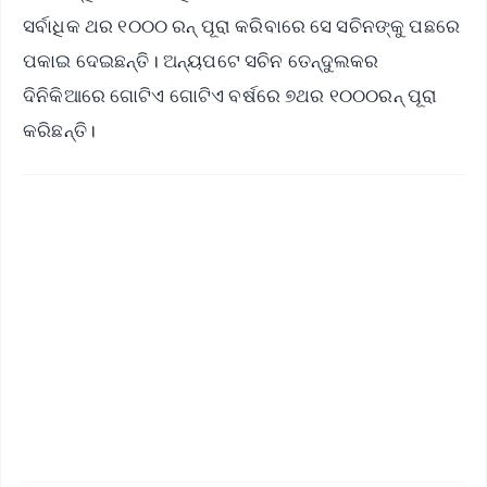
ସର୍ବାଧିକ ଥର ୧୦୦୦ ରନ୍‌ ପୂରା କରିବାରେ ସେ ସଚିନଙ୍କୁ ପଛରେ
ପକାଇ ଦେଇଛନ୍ତି। ଅନ୍ୟପଟେ ସଚିନ ତେନ୍ଦୁଲକର
ଦିନିକିଆରେ ଗୋଟିଏ ଗୋଟିଏ ବର୍ଷରେ ୭ଥର ୧୦୦୦ରନ୍‌ ପୂରା
କରିଛନ୍ତି।