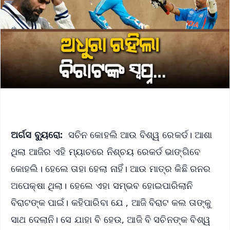
ଅର୍ଗସ ବ୍ୟୁରୋ:
ସଚିନ କୋହଲି ଆଉ ବିଶ୍ୱ ରେକର୍ଡ। ଆଶା
ଥିଲା ଆଜିର ଏହି ମ୍ୟାଚରେ ନିଶ୍ଚୟ ରେକର୍ଡ ଭାଙ୍ଗିବେ
କୋହଲି। ହେଲେ ତାହା ହେଲା ନାହିଁ। ଆଉ ମାତ୍ର କିଛି ରନର
ଅପେକ୍ଷା ଥିଲା। ହେଲେ ଏହା ସମ୍ଭବ ହୋଇପାରିଲାନି
ବିରାଟଙ୍କ ପାଇଁ। କହିପାରିବା ଯେ , ଆଜି ବିରାଟ କଲ ତାଙ୍କୁ
ସାଥ ଦେଲାନି। ସେ ଯାହା ବି ହେଉ, ଆଜି ବି ସଚିନଙ୍କ ବିଶ୍ୱ