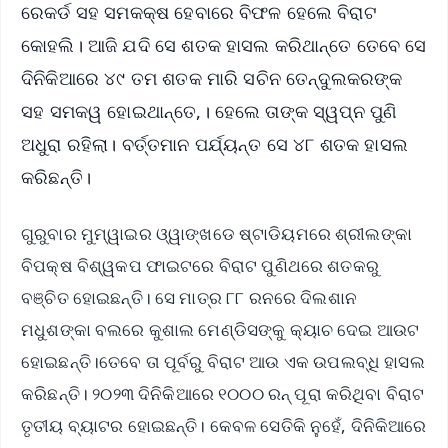
ରେକର୍ଡ ସହ ସମକକ୍ଷ ହେବାରେ ବିଫଳ ହେଲେ ବିରାଟ
କୋହଲି। ଆଜି ଯଦି ସେ ଶତକ ହାସଲ କରିଥାନ୍ତେ ତେବେ ସେ
ଦିନିକିଆରେ ୪୯ ତମ ଶତକ ମାରି ସଚିନ ତେନ୍ଦୁଲକରଙ୍କ
ସହ ସମକୱ ହୋଇଥାନ୍ତେ,। ହେଲେ ତାଙ୍କ ସ୍ୱପ୍ନ ପୁଣି
ଅଧୁରା ରହିଲା। ବର୍ତ୍ତମାନ ପର୍ଯ୍ୟନ୍ତ ସେ ୪୮ ଶତକ ହାସଲ
କରିଛନ୍ତି।
ଗୁରୁବାର ମୁମ୍ୱାଇର ଓ୍ୱାଙ୍ଖଡେ ଷ୍ଟାଡିୟମରେ ଶ୍ରୀଲଙ୍କା
ବିପକ୍ଷ ବିଶ୍ୱକପ ଫାଇଟରେ ବିରାଟ ପୁଣିଥରେ ଶତକରୁ
ବଞ୍ଚିତ ହୋଇଛନ୍ତି। ସେ ମାତ୍ର ୮୮ ରନରେ ଦିଲଶାନ
ମଧୁଶଙ୍କା ବଲରେ କୁଶାଲ ମେଣ୍ଡିସଙ୍କୁ କ୍ୟାଚ ଦେଇ ଆଉଟ
ହୋଇଛନ୍ତି।ତେବେ ତା ପୂର୍ବରୁ ବିରାଟ ଆଉ ଏକ ଉପଲବ୍ଧି ହାସଲ
କରିଛନ୍ତି। ୨୦୨୩ ଦିନିକିଆରେ ୧୦୦୦ ରନ୍‌ ପୂରା କରିଥିବା ବିରାଟ
ତୃତୀୟ ବ୍ୟାଟର ହୋଇଛନ୍ତି। କେବଳ ସେତିକି ନୁହେଁ, ଦିନିକିଆରେ