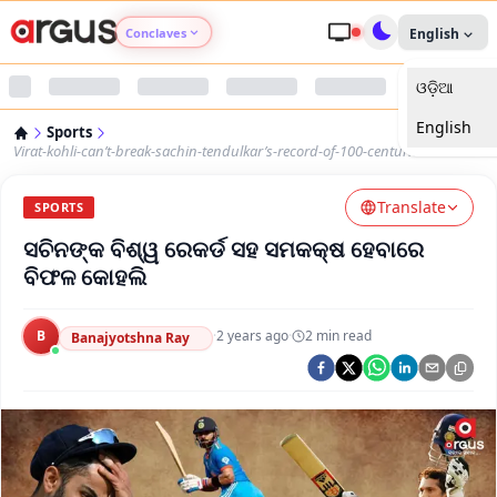
Conclaves
English
ଓଡ଼ିଆ
Argus Agri Vikas
English
Sports
Argus Nari Shakti
Virat-kohli-can’t-break-sachin-tendulkar’s-record-of-100-centuries
Translate
Argus Education Next
SPORTS
ସଚିନଙ୍କ ବିଶ୍ୱ ରେକର୍ଡ ସହ ସମକକ୍ଷ ହେବାରେ
Argus Health Connect
ବିଫଳ କୋହଲି
Argus Swaad Odisha
B
·
2 years ago
·
2
min read
Banajyotshna Ray
Argus Chalo Dekhein Apna Desh