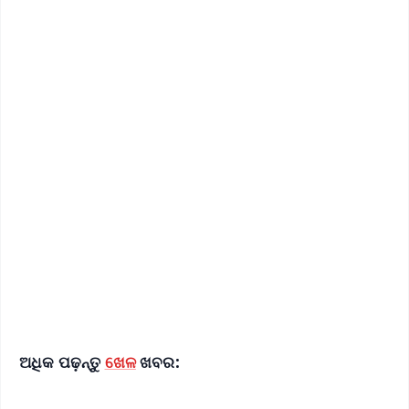
✨
📱 Get Argus News App
📰 60 Word News
🎬 Argus Podcast
📺 Live TV and Breaking News
🔔 Free Notification Alerts
Download Free:
Android - Scan QR
iOS - Scan QR
ଅଧିକ ପଢ଼ନ୍ତୁ
ଖେଳ
ଖବର: