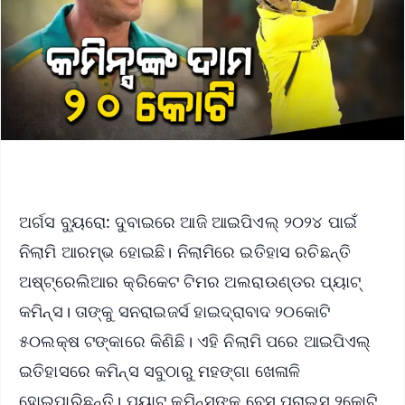
ଅର୍ଗସ ବ୍ୟୁରୋ: ଦୁବାଇରେ ଆଜି ଆଇପିଏଲ୍ ୨୦୨୪ ପାଇଁ
ନିଲାମି ଆରମ୍ଭ ହୋଇଛି। ନିଲାମିରେ ଇତିହାସ ରଚିଛନ୍ତି
ଅଷ୍ଟ୍ରେଲିଆର କ୍ରିକେଟ ଟିମର ଅଲରାଉଣ୍ଡର ପ୍ୟାଟ୍
କମିନ୍ସ। ତାଙ୍କୁ ସନରାଇଜର୍ସ ହାଇଦ୍ରାବାଦ ୨୦କୋଟି
୫୦ଲକ୍ଷ ଟଙ୍କାରେ କିଣିଛି। ଏହି ନିଲାମି ପରେ ଆଇପିଏଲ୍
ଇତିହାସରେ କମିନ୍ସ ସବୁଠାରୁ ମହଙ୍ଗା ଖେଳାଳି
ହୋଇପାରିଛନ୍ତି। ପ୍ୟାଟ୍ କମିନ୍ସଙ୍କ ବେସ୍ ପ୍ରାଇସ୍ ୨କୋଟି