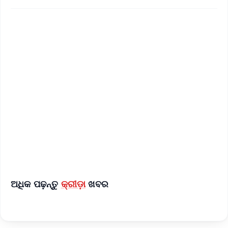
✨
📱 Get Argus News App
📰 60 Word News
🎬 Argus Podcast
📺 Live TV and Breaking News
🔔 Free Notification Alerts
Download Free:
Android - Scan QR
iOS - Scan QR
ଅଧିକ ପଢ଼ନ୍ତୁ
କ୍ରୀଡ଼ା
ଖବର