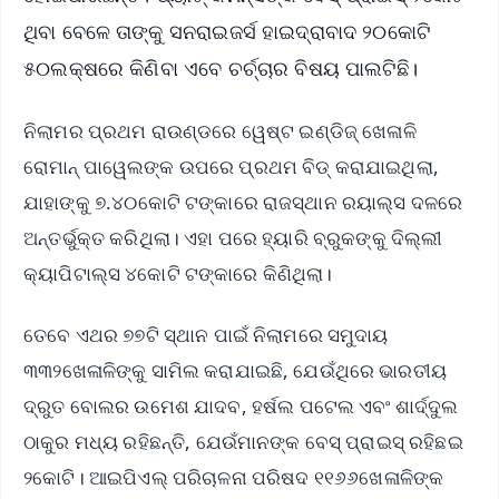
ଥିବା ବେଳେ ତାଙ୍କୁ ସନରାଇଜର୍ସ ହାଇଦ୍ରାବାଦ ୨୦କୋଟି
୫୦ଲକ୍ଷରେ କିଣିବା ଏବେ ଚର୍ଚ୍ଚାର ବିଷୟ ପାଲଟିଛି।
ନିଲାମର ପ୍ରଥମ ରାଉଣ୍ଡରେ ୱେଷ୍ଟ ଇଣ୍ଡିଜ୍ ଖେଳାଳି
ରୋମାନ୍ ପାୱେଲଙ୍କ ଉପରେ ପ୍ରଥମ ବିଡ୍ କରାଯାଇଥିଲା,
ଯାହାଙ୍କୁ ୭.୪୦କୋଟି ଟଙ୍କାରେ ରାଜସ୍ଥାନ ରୟାଲ୍ସ ଦଳରେ
ଅନ୍ତର୍ଭୁକ୍ତ କରିଥିଲା। ଏହା ପରେ ହ୍ୟାରି ବ୍ରୁକଙ୍କୁ ଦିଲ୍ଲୀ
କ୍ୟାପିଟାଲ୍ସ ୪କୋଟି ଟଙ୍କାରେ କିଣିଥିଲା।
ତେବେ ଏଥର ୭୭ଟି ସ୍ଥାନ ପାଇଁ ନିଲାମରେ ସମୁଦାୟ
୩୩୨ଖେଳାଳିଙ୍କୁ ସାମିଲ କରାଯାଇଛି, ଯେଉଁଥିରେ ଭାରତୀୟ
ଦ୍ରୁତ ବୋଲର ଉମେଶ ଯାଦବ, ହର୍ଷଲ ପଟେଲ ଏବଂ ଶାର୍ଦ୍ଦୁଲ
ଠାକୁର ମଧ୍ୟ ରହିଛନ୍ତି, ଯେଉଁମାନଙ୍କ ବେସ୍ ପ୍ରାଇସ୍ ରହିଛଇ
୨କୋଟି। ଆଇପିଏଲ୍ ପରିଚାଳନା ପରିଷଦ ୧୧୬୬ଖେଳାଳିଙ୍କ