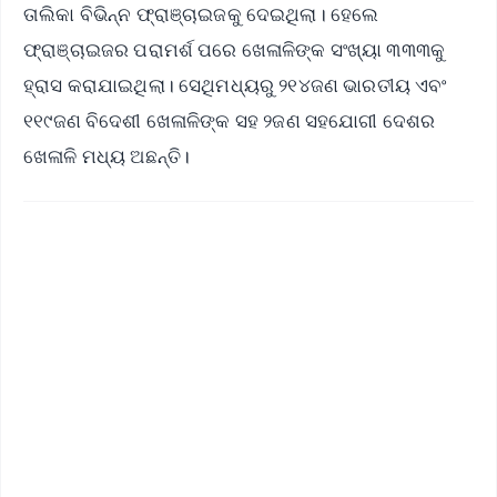
ତାଲିକା ବିଭିନ୍ନ ଫ୍ରାଞ୍ଚାଇଜକୁ ଦେଇଥିଲା। ହେଲେ ​​
ଫ୍ରାଞ୍ଚାଇଜର ପରାମର୍ଶ ପରେ ଖେଳାଳିଙ୍କ ସଂଖ୍ୟା ୩୩୩କୁ
ହ୍ରାସ କରାଯାଇଥିଲା। ସେଥିମଧ୍ୟରୁ ୨୧୪ଜଣ ଭାରତୀୟ ଏବଂ
୧୧୯ଜଣ ବିଦେଶୀ ଖେଳାଳିଙ୍କ ସହ ୨ଜଣ ସହଯୋଗୀ ଦେଶର
ଖେଳାଳି ମଧ୍ୟ ଅଛନ୍ତି।