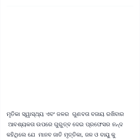
✨
📱 Get Argus News App
📰 60 Word News
🎬 Argus Podcast
📺 Live TV and Breaking News
🔔 Free Notification Alerts
Download Free:
Android - Scan QR
iOS - Scan QR
ମୃତିକା ସ୍ୱାସ୍ଥ୍ୟ ଏବଂ ଜଳର ଗୁଣବତା ବଜାୟ ରଖିବାର
ଆବଶ୍ୟକତା ଉପରେ ଗୁରୁତ୍ବ ଦେଇ ପ୍ରଫେସର ନନ୍ଦ
କହିଥିଲେ ଯେ ମାନବ ଜାତି ମୃତ୍ତିକା, ଜଳ ଓ ବାୟୁ କୁ