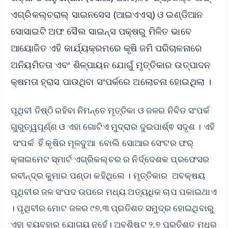
ଏଗ୍ରିକଲ୍‌ଚରାଲ୍ ସାଇନସେସ (ଆଇଏଏସ୍‌) ଓ ଇଣ୍ଡିଆନ
ସୋସାଇଟି ଅଫ ସୈଲ ସାଇନ୍ସ ପକ୍ଷରୁ ମିଳିତ ଭାବେ
ଆୟୋଜିତ ଏହି କାର୍ଯ୍ୟକ୍ରମରେ କୃଷି ଜମି ପରିଚାଳନାରେ
ଅନିୟମିତତା ଏବଂ ଶିଳ୍ପାୟନ ଯୋଗୁଁ ମୃତ୍ତିକାର ଉତ୍ପାଦନ
କ୍ଷମତା ହ୍ରାସ ପାଉଥିବା ସଂପର୍କରେ ଅଲୋଚନା ହୋଇଥିଲା ।
ପୃଥିବୀ ତିଷ୍ଠି ରହିବା ନିମନ୍ତେ ମୃତ୍ତିକା ଓ ଜଳର ନିବିଡ ସଂପର୍କ
ଗୁରୁତ୍ୱପୂର୍ଣ୍ଣ ଓ ଏହା ଗୋଟିଏ ମୁଦ୍ରାର ଦୁଇପାର୍ଶ୍ଵ ସଦୃଶ । ଏହି
ସଂପର୍କ ହିଁ କୃଷିର ମୂଳଦୁଆ ବୋଲି ସୋଆର ସେଂଟର ଫର୍
କ୍ଳାଇମେଟ ସ୍ମାର୍ଟ ଏଗ୍ରିକଲ୍‌ଚର ର ନିର୍ଦ୍ଦେଶକ ପ୍ରଫେସର
ରବୀନ୍ଦ୍ର କୁମାର ପଣ୍ଡା କହିଥିଲେ । ମୃତ୍ତିକାର ଅବକ୍ଷୟ
ପୃଥିବୀର ଜଳ ସଂପଦ ଉପରେ ମଧ୍ୟ ଅତ୍ୟଧିକ ଚାପ ପକାଇଥାଏ
। ପୃଥିବୀର ମୋଟ ଜଳର ୯୭.୩ ପ୍ରତିଶତ ସମୁଦ୍ର ହୋଇଥିବାରୁ
ଏହା ବ୍ୟବହାର ଯୋଗ୍ୟ ନୁହେଁ। ଅବଶିଷ୍ଟ ୨.୭ ପ୍ରତିଶତ ମଧୁର