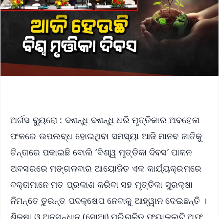
ଅର୍ଗସ ବ୍ୟୁରୋ : ଦଶନ୍ଧି ଦଶନ୍ଧି ଧରି ମୃତ୍ତିକାର ଅବହେଳା
ଫଳରେ ଉପଲବ୍ଧ ହୋଇଥିବା ସମସ୍ୟା ଆଜି ମାନବ ଜାତିକୁ
ଚିନ୍ତାରେ ପକାଇଛି ବୋଲି ‘ବିଶ୍ୱ ମୃତ୍ତିକା ଦିବସ’ ପାଳନ
ଅବସରରେ ମଙ୍ଗଳବାର ଆୟୋଜିତ ଏକ କାର୍ଯ୍ୟକ୍ରମରେ
ବକ୍ତାମାନେ ମତ ପ୍ରକାଶ କରିବା ସହ ମୃତ୍ତିକା ସୁରକ୍ଷା
ନିମନ୍ତେ ତୁରନ୍ତ ପଦକ୍ଷେପ ନେବାକୁ ଆହ୍ୱାନ ଦେଇଛନ୍ତି ।
ଶିକ୍ଷା ଓ ଅନୁସନ୍ଧାନ (ସୋଆ) ପରିଚାଳିତ ଫ୍ୟାକଲ୍ଟି ଅଫ୍