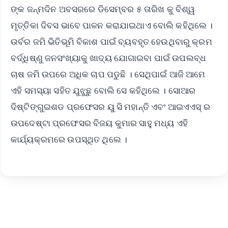
ଙ୍କ ଜନ୍ମଦିନ ଅବସରରେ ଡିସେମ୍ବର ୫ ତାରିଖ କୁ ବିଶ୍ୱ
ମୃତ୍ତିକା ଦିବସ ଭାବେ ପାଳନ କରାଯାଇଥାଏ ବୋଲି କହିଥିଲେ ।
ଉର୍ବର ଜମି ଭିତିଭୂମି ବିକାଶ ପାଇଁ ବ୍ୟବହୃତ ହେଉଥିବାରୁ କ୍ରମ
ବର୍ଦ୍ଧିଷ୍ଣୁ ଜନସଂଖ୍ୟାକୁ ଖାଦ୍ୟ ଯୋଗାଇବା ପାଇଁ ଉପଲବ୍ଧ
ଚାଷ ଜମି ଉପରେ ଅଧିକ ଚାପ ପଡୁଛି । ସେଥିପାଇଁ ଆଜି ଆମେ
ଏହି ସମସ୍ୟା ସହିତ ଯୁଝୁଛୁ ବୋଲି ସେ କହିଥିଲେ । ସୋଆର
ଦିଷ୍ଟିଙ୍ଗୁଇଶଡ ପ୍ରଫେସର ୟୁ ସି ମହାନ୍ତି ଏବଂ ଆଇଏଏସ୍ ର
ଉପଦେଷ୍ଟା ପ୍ରଫେସର ବିଜୟ କୁମାର ସାହୁ ମଧ୍ୟ ଏହି
କାର୍ଯ୍ୟକ୍ରମରେ ଉପସ୍ଥିତ ଥିଲେ ।