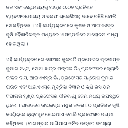
ଜଳ ଏବଂ ସେଥିମଧ୍ୟରୁ ମାତ୍ର ୦.୦୭ ପ୍ରତିଶତ
ବ୍ୟବହାରଯୋଗ୍ୟ ଓ ବରଫ ଗ୍ଲେସିଅର୍ ଭାବେ ରହିଛି ବୋଲି
ସେ କହିଥିଲେ । ଏହି କାର୍ଯ୍ୟକ୍ରମରେ କୃଷକ ଓ ଆଇଏଏସ୍‌ର
କୃଷି ବୈଜ୍ଞାନିକଙ୍କ ମଧ୍ୟରେ ଏ ସମ୍ପର୍କରେ ଆଲୋଚନା ମଧ୍ୟ
ହୋଇଥିଲା ।
ଏହି କାର୍ଯ୍ୟକ୍ରମରେ ସୋଆର କୁଳପତି ପ୍ରଫେସର ପ୍ରଦୀପ୍ତ
କୁମାର ନନ୍ଦ, ସୋଆ ଛାତ୍ର ମଙ୍ଗଳ ଡିନ୍ ପ୍ରଫେସର ଜ୍ୟୋତି
ରଂଜନ ଦାସ, ଆଇଏଏସ୍‌ର ଡିନ୍ ପ୍ରଫେସର ସନ୍ତୋଷ କୁମାର
ରାଉତ ଏବଂ ଆଇଏଏସ୍‌ର ମୃତ୍ତିକା ବିଜ୍ଞାନ ଓ କୃଷି ରସାୟନ
ବିଭାଗର ମୁଖ୍ୟ ପ୍ରଫେସର ଦୀନବନ୍ଧୁ ଜେନା ମଧ୍ୟ ଉପସ୍ଥିତ
ଥିଲେ । ଭାରତରେ ଉପଲବ୍ଧ ମଧୁର ଜଳର ୮୦ ପ୍ରତିଶତ କୃଷି
କାର୍ଯ୍ୟରେ ବ୍ୟବହୃତ ହୋଇଥାଏ ବୋଲି ପ୍ରଫେସର ପଣ୍ଡା
କହିଥିଲେ । ବାରମ୍ବାର ପାଣିପାଗ ଜନିତ ଉତ୍କଟ ସମସ୍ୟା