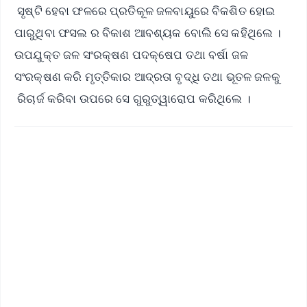
ସୃଷ୍ଟି ହେବା ଫଳରେ ପ୍ରତିକୂଳ ଜଳବାୟୁରେ ବିକଶିତ ହୋଇ
ପାରୁଥିବା ଫସଲ ର ବିକାଶ ଆବଶ୍ୟକ ବୋଲି ସେ କହିଥିଲେ ।
ଉପଯୁକ୍ତ ଜଳ ସଂରକ୍ଷଣ ପଦକ୍ଷେପ ତଥା ବର୍ଷା ଜଳ
ସଂରକ୍ଷଣ କରି ମୃତ୍ତିକାର ଆଦ୍ରତା ବୃଦ୍ଧି ତଥା ଭୂତଳ ଜଳକୁ
ରିଚାର୍ଜ କରିବା ଉପରେ ସେ ଗୁରୁତ୍ୱାରୋପ କରିଥିଲେ ।