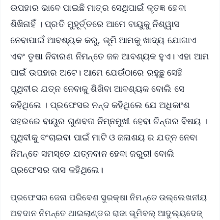
ଉପହାର ଭାବେ ପାଇଛି ମାତ୍ର ସେଥିପାଇଁ କୃତଜ୍ଞ ହେବା
ଶିଖିନାହିଁ । ପ୍ରତି ମୁହୂର୍ତ୍ତରେ ଆମେ ବାୟୁକୁ ନିଶ୍ୱାସ
ନେବାପାଇଁ ଆବଶ୍ୟକ କରୁ, ଭୂମି ଆମକୁ ଖାଦ୍ୟ ଯୋଗାଏ
ଏବଂ ତୃଷା ନିବାରଣ ନିମନ୍ତେ ଜଳ ଆବଶ୍ୟକ ହୁଏ। ଏହା ଆମ
ପାଇଁ ଉପହାର ଅଟେ। ଆମେ ଯେଉଁଠାରେ ରହୁଛୁ ସେହି
ପୃଥିବୀର ଯତ୍ନ ନେବାକୁ ଶିଖିବା ଆବଶ୍ୟକ ବୋଲି ସେ
କହିଥିଲେ । ପ୍ରଫେସର ନନ୍ଦ କହିଥିଲେ ଯେ ଅଧିକାଂଶ
ସହରରେ ବାୟୁର ଗୁଣବତା ନିମ୍ନମୁଖୀ ହେବା ଚିନ୍ତାର ବିଷୟ ।
ପୃଥିବୀକୁ ବଂଚାଇବା ପାଇଁ ମାଟି ଓ ଜଳାଶୟ ର ଯତ୍ନ ନେବା
ନିମନ୍ତେ ସମସ୍ତେ ଯତ୍ନବାନ ହେବା ଜରୁରୀ ବୋଲି
ପ୍ରଫେସର ଦାସ କହିଥିଲେ।
ପ୍ରଫେସର ଜେନା ପରିବେଶ ସୁରକ୍ଷା ନିମନ୍ତେ ଉଲ୍ଲେଖନୀୟ
ଅବଦାନ ନିମନ୍ତେ ଥାଇଲାଣ୍ଡର ରାଜା ଭୂମିବଲ୍ ଆଦୁଲ୍ୟଦେଜ୍