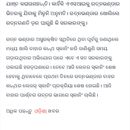
ଯାଞ୍ଚ କରାଉନାହାନ୍ତି। କାହିଁକି ଏଏସଆଇକୁ ରତ୍ନଭଣ୍ଡାର
ଭିତରକୁ ଯିବାକୁ ମିଳୁନି ଅନୁମତି। ରତ୍ନଭଣ୍ଡାର ଖୋଲିଲେ
ରତ୍ନଗଣତି ଡ଼ର ଘାରୁଛି କି ସରକାରଙ୍କୁ।
ରତ୍ନ ଭଣ୍ଡାର ଅସୁରକ୍ଷିତ ସ୍ଥିତିରେ ଥିବା ପୂର୍ବରୁ ଜଣାଥିଲେ
ମଧ୍ୟ ଖାଲି ବାହାର କାନ୍ଥ ସ୍କାନିଂ କରି ଜାଣିଶୁଣି ସମୟ
ଗଡ଼ାଉଥିବାର ଅଭିଯୋଗ ପରେ ଏବେ ଏ ସତ ସରକାରଙ୍କୁ
ପକାଇଛି ହରଡ଼ଘଣାରେ। ତେବେ ଆଜି ଲେଜର ସ୍କାନିଂ ଶେଷ
ହେବାକୁ ଥିବାବେଳେ ପ୍ରଥମ ଦିନରେ ରତ୍ନଭଣ୍ଡାର ବାହର
କାନ୍ଥର ଲେଜର୍ ସ୍କାନିଂ ପ୍ରକ୍ରିୟା ଶେଷ ହୋଇଛି। ଆଜି
ବାହାର ପାର୍ଶ୍ବର ଉତ୍ତର ଭାଗରେ ସ୍କାନିଂ ଚାଲିଛି।
ଅଧିକ ପଢନ୍ତୁ
ଓଡ଼ିଶା
ଖବର