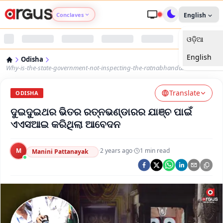
Conclaves
English
ଓଡ଼ିଆ
Argus Agri Vikas
English
Odisha
Argus Nari Shakti
Why-is-the-state-government-not-inspecting-the-ratnabhandar-
Translate
Argus Education Next
ODISHA
ଦୁଇଦୁଇଥର ଭିତର ରତ୍ନଭଣ୍ଡାରର ଯାଞ୍ଚ ପାଇଁ
Argus Health Connect
ଏଏସଆଇ କରିଥିଲା ଆବେଦନ
Argus Swaad Odisha
M
·
2 years ago
·
1
min read
Manini Pattanayak
Argus Chalo Dekhein Apna Desh