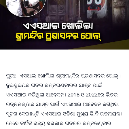
ପୁରୀ: ଏସଆଇ ଖୋଲିଲା ଶ୍ରୀମନ୍ଦିର ପ୍ରଶାସନର ପୋଲ୍।
ଦୁଇଦୁଇଥର ଭିତର ରତ୍ନଭଣ୍ଡାରର ଯାଞ୍ଚ ପାଇଁ
ଏଏସଆଇ କରିଥିଲା ଆବେଦନ। 2018 ଓ 2022ରେ ଭିତର
ରତ୍ନଭଣ୍ଡାର ଯାଞ୍ଚ ପାଇଁ ଏଏସଆଇ ଆବେଦନ କରିଥିବା
ସୂଚନା ଦେଇଛନ୍ତି ଏଏସଆଇ ଓଡିଶା ମୁଖ୍ୟ ଜି.ବି ଗଡନାୟକ।
ତେବେ କାହିଁକି ରାଜ୍ୟ ସରକାର ଭିତରର ରତ୍ନଭଣ୍ଡାର