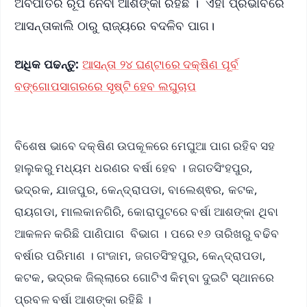
ଅବପାତର ରୂପ ନେବା ଆଶଙ୍କା ରହିଛି । ଏହା ପ୍ରଭାବରେ
ଆସନ୍ତାକାଲି ଠାରୁ ରାଜ୍ୟରେ ବଦଳିବ ପାଗ।
ଅଧିକ ପଢନ୍ତୁ:
ଆସନ୍ତା ୨୪ ଘଣ୍ଟାରେ ଦକ୍ଷିଣ ପୂର୍ବ
ବଙ୍ଗୋପସାଗରରେ ସୃଷ୍ଟି ହେବ ଲଘୁଚାପ
ବିଶେଷ ଭାବେ ଦକ୍ଷିଣ ଉପକୂଳରେ ମେଘୁଆ ପାଗ ରହିବ ସହ
ହାଲୁକରୁ ମଧ୍ୟମ ଧରଣର ବର୍ଷା ହେବ । ଜଗତସିଂହପୁର,
ଭଦ୍ରକ, ଯାଜପୁର, କେନ୍ଦ୍ରାପଡା, ବାଲେଶ୍ଵର, କଟକ,
ରାୟଗଡା, ମାଲକାନଗିରି, କୋରାପୁଟରେ ବର୍ଷା ଆଶଙ୍କା ଥିବା
ଆକଳନ କରିଛି ପାଣିପାଗ ବିଭାଗ । ପରେ ୧୬ ତାରିଖରୁ ବଢିବ
ବର୍ଷାର ପରିମାଣ । ଗଂଜାମ, ଜଗତସିଂହପୁର, କେନ୍ଦ୍ରାପଡା,
କଟକ, ଭଦ୍ରକ ଜିଲ୍ଲାରେ ଗୋଟିଏ କିମ୍ବା ଦୁଇଟି ସ୍ଥାନରେ
ପ୍ରବଳ ବର୍ଷା ଆଶଙ୍କା ରହିଛି ।