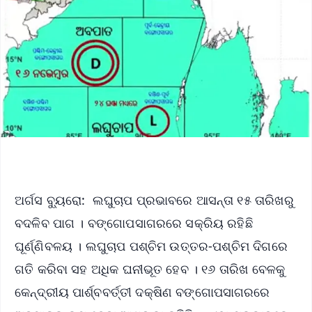
ଅର୍ଗସ ବ୍ୟୁରୋ: ଲଘୁଚାପ ପ୍ରଭାବରେ ଆସନ୍ତା ୧୫ ତାରିଖରୁ
ବଦଳିବ ପାଗ । ବଙ୍ଗୋପସାଗରରେ ସକ୍ରିୟ ରହିଛି
ଘୂର୍ଣ୍ଣିବଳୟ । ଲଘୁଚାପ ପଶ୍ଚିମ ଉତ୍ତର-ପଶ୍ଚିମ ଦିଗରେ
ଗତି କରିବା ସହ ଅଧିକ ଘନୀଭୂତ ହେବ । ୧୬ ତାରିଖ ବେଳକୁ
କେନ୍ଦ୍ରୀୟ ପାର୍ଶ୍ବବର୍ତ୍ତୀ ଦକ୍ଷିଣ ବଙ୍ଗୋପସାଗରରେ