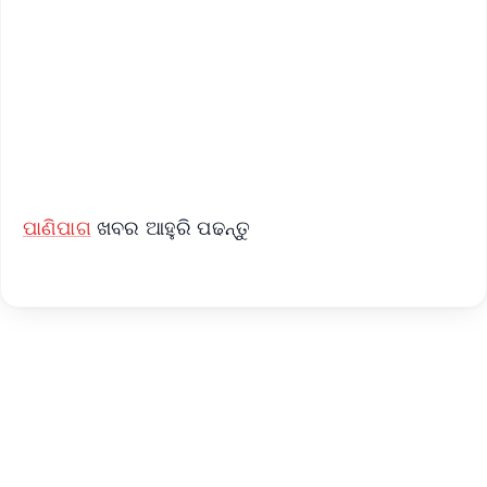
📺 Live TV and Breaking News
🔔 Free Notification Alerts
Download Free:
Android - Scan QR
iOS - Scan QR
ପାଣିପାଗ
ଖବର ଆହୁରି ପଢନ୍ତୁ