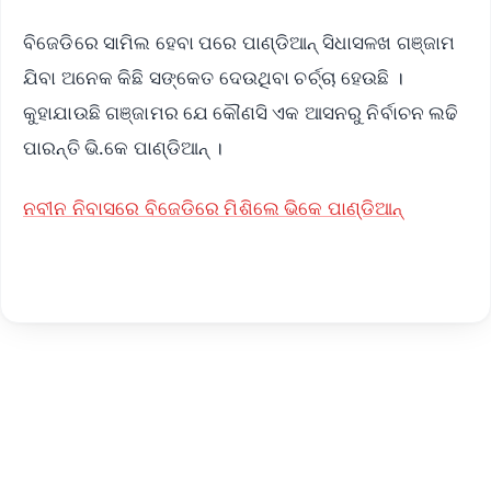
ବିଜେଡିରେ ସାମିଲ ହେବା ପରେ ପାଣ୍ଡିଆନ୍ ସିଧାସଳଖ ଗଞ୍ଜାମ
ଯିବା ଅନେକ କିଛି ସଙ୍କେତ ଦେଉଥିବା ଚର୍ଚ୍ଚା ହେଉଛି ।
କୁହାଯାଉଛି ଗଞ୍ଜାମର ଯେ କୌଣସି ଏକ ଆସନରୁ ନିର୍ବାଚନ ଲଢି
ପାରନ୍ତି ଭି.କେ ପାଣ୍ଡିଆନ୍ ।
ନବୀନ ନିବାସରେ ବିଜେଡିରେ ମିଶିଲେ ଭିକେ ପାଣ୍ଡିଆନ୍