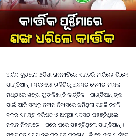
ଅର୍ଗସ ବ୍ୟୁରୋ: ଓଡିଶା ରାଜନୀତିରେ ଏଣ୍ଟ୍ରି ମାରିଲେ ଭି.କେ
ପାଣ୍ଡିଆନ୍ । ସରକାରୀ ଚାକିରିରୁ ଅବସର ନେବାର ମାସକ
ମଧ୍ୟରେ ଶଙ୍ଖ ଫୁଙ୍କିଛନ୍ତି କାର୍ତ୍ତିକ । ପାଣ୍ଡିଆନ୍ ଙ୍କ
ପାଇଁ ଆଜି ସକାଳୁ ନବୀନ ନିବାସରେ ଜମିଥିଲା ଗହଳି ଚହଳି ।
ଦଳର ସମସ୍ତ ବରିଷ୍ଠ ଓ ଛାମୁଆ ସଦସ୍ୟ ପହଞ୍ଚିଥିଲେ
ନବୀନ ନିବାସରେ । ପରେ ପରେ ପହଞ୍ଚିଥିଲେ ପାଣ୍ଡିଆନ୍ ।
ସଙ୍ଗଠନ ସମ୍ପାଦକ ପ୍ରଣବ ପ୍ରକାଶ, ଭି.କେ ଙ୍କ ସାର୍ଟରେ