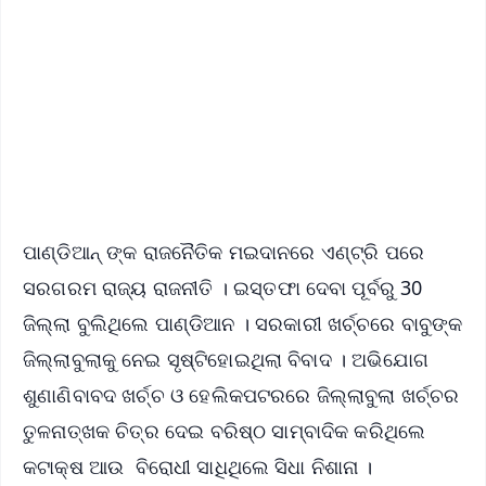
📺 Live TV and Breaking News
🔔 Free Notification Alerts
Download Free:
Android - Scan QR
iOS - Scan QR
ପାଣ୍ଡିଆନ୍ ଙ୍କ ରାଜନୈତିକ ମଇଦାନରେ ଏଣ୍ଟ୍ରି ପରେ
ସରଗରମ ରାଜ୍ୟ ରାଜନୀତି । ଇସ୍ତଫା ଦେବା ପୂର୍ବରୁ 30
ଜିଲ୍ଲା ବୁଲିଥିଲେ ପାଣ୍ଡିଆନ । ସରକାରୀ ଖର୍ଚ୍ଚରେ ବାବୁଙ୍କ
ଜିଲ୍ଲାବୁଲାକୁ ନେଇ ସୃଷ୍ଟିହୋଇଥିଲା ବିବାଦ । ଅଭିଯୋଗ
ଶୁଣାଣିବାବଦ ଖର୍ଚ୍ଚ ଓ ହେଲିକପଟରରେ ଜିଲ୍ଲାବୁଲା ଖର୍ଚ୍ଚର
ତୁଳନାତ୍ଖକ ଚିତ୍ର ଦେଇ ବରିଷ୍ଠ ସାମ୍ବାଦିକ କରିଥିଲେ
କଟାକ୍ଷ ଆଉ ବିରୋଧୀ ସାଧିଥିଲେ ସିଧା ନିଶାନା ।