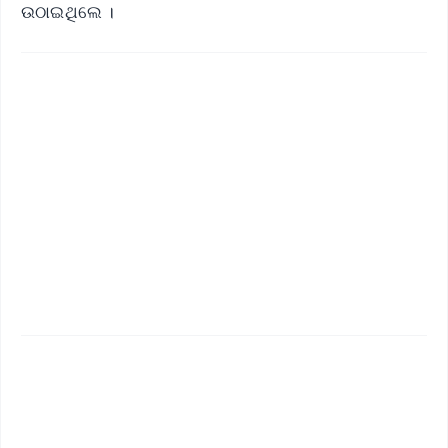
ଉଠାଇଥିଲେ ।
✨
📱 Get Argus News App
📰 60 Word News
🎬 Argus Podcast