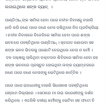
ଲଗାଇଥିଲେ ଶଙ୍ଖ ବ୍ୟାଚ୍ ।
ପାଣ୍ଡିଆନ୍ ଙ୍କ ସାମିଲ ହେବା ପରେ ନବୀନ ନିବାସରୁ ବାହାରି
ଧାଡି କରି ଜଣେ ପରେ ଜଣେ ନେତା ରଖିଥିଲେ ନିଜ ପ୍ରତିକ୍ରିୟା
। ନବୀନ ନିବାସରେ ବିଜେଡିରେ ସାମିଲ ହେବା ପରେ ଶଙ୍ଖ
ଭବନରେ ପହଞ୍ଚିଥିଲେ ପାଣ୍ଡିଆନ୍ । ସ୍ବାଗତ ଜଣାଇବା ସହ
ଶଙ୍ଖ ଭବନ ଭିତରକୁ ପାଛୋଟି ନେଇଥିଲେ ନେତା ଓ କର୍ମୀ ।
ଦଳ ପକ୍ଷରୁ ଚାଲିଥିବା ରକ୍ତଦାନ ଶିବିରରେ ସାମିଲ ହେବା ସହ
ଶଙ୍ଖ ଭବନରେ ପ୍ରସ୍ତୁତ ହୋଇଥିବା ତାଙ୍କ ଚ୍ୟାମ୍ବରରେ
ଜଣେ ପରେ ଜଣେ ନେତାଙ୍କୁ ଭେଟିଥିଲେ କାର୍ତ୍ତିକ ।
ପରେ ପରେ ରାଜଧାନୀରୁ ବାହାରି ସିଧାସଳଖ ପହଞ୍ଚିଥିଲେ
ଗଞ୍ଜାମ ଜିଲ୍ଲାରେ । ସେଠାରେ ମା ତାରା ତାରେଣୀଙ୍କୁ ଦର୍ଶନ
କରିଥିଲେ । ଏପରିକି ଦଳୀୟ କର୍ମୀଙ୍କୁ ଭେଟିବା ସହ ଫଟୋ ବି