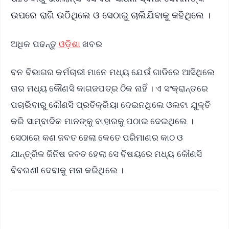
ଉପରେ ରାଗି ଉଠିଥିଲେ ଓ ସେଠାରୁ ଚାଲିଯିବାକୁ କହିଥିଲେ ।
ଅଧିକ ପଢନ୍ତୁ
ଓଡ଼ିଶା
ଖବର
ବନ ବିଭାଗର କର୍ମଚାରୀ ମାନେ ମଧ୍ୟ ଯେଉଁ ଗାଡିରେ ଆସିଥିଲେ
ତାର ମଧ୍ୟ କୌଣସି କାଗଜପତ୍ର ଠିକ ନାହିଁ । ଏ ସଂକ୍ରାନ୍ତରେ
ପଚାରିବାରୁ କୌଣସି ପ୍ରତିକ୍ରିୟା ଦେଇନଥିଲେ ଓଲଟା ଯୁକ୍ତି
କରି ସାମ୍ବାଦିକ ମାନଙ୍କୁ ବାହାରକୁ ପଠାଇ ଦେଇଥିଲେ ।
ସେଠାରେ କଣ ଜବତ ହେଲା କେତେ ପରିମାଣର କାଠ ଓ
ଯାନ୍ତ୍ରିକ ଜିନିଷ ଜବତ ହେଲା ସେ ବିଷୟରେ ମଧ୍ୟ କୌଣସି
ବିବରଣୀ ଦେବାକୁ ମନା କରିଥିଲେ ।