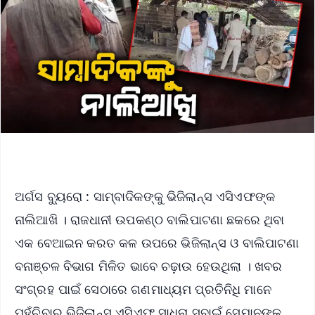
ଅର୍ଗସ ବ୍ୟୁରୋ : ସାମ୍ବାଦିକଙ୍କୁ ଭିଜିଲାନ୍ସ ଏସିଏଫଙ୍କ
ନାଲିଆଖି । ରାଜଧାନୀ ଉପକଣ୍ଠ ବାଲିପାଟଣା ଛକରେ ଥିବା
ଏକ ବେଆଇନ କରତ କଳ ଉପରେ ଭିଜିଲାନ୍ସ ଓ ବାଲିପାଟଣା
ବନାଞ୍ଚଳ ବିଭାଗ ମିଳିତ ଭାବେ ଚଢ଼ାଉ ହେଉଥିଲା । ଖବର
ସଂଗ୍ରହ ପାଇଁ ସେଠାରେ ଗଣମାଧ୍ୟମ ପ୍ରତିନିଧି ମାନେ
ପହଁଚିବାରୁ ଭିଜିଲାନ୍ସ ଏସିଏଫ ସାଧନା ସ୍ବାଇଁ ସେମାନଙ୍କ