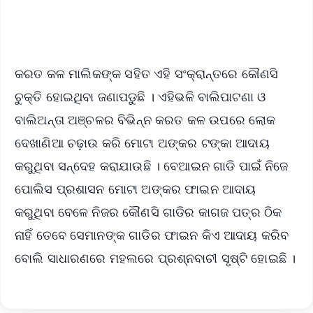
iOS - Scan QR
କରତ କଳ ମାଲିକଙ୍କ ସହିତ ଏହି ସଂକ୍ରାନ୍ତରେ କୌଣସି
ଚୁକ୍ତି ହୋଇଥିବା ଜଣାପଡୁଛି । ଏହିଭଳି ବାଲିପାଟଣା ଓ
ବାଲିଅନ୍ତା ଅଞ୍ଚଳର ବିଭିନ୍ନ କରତ କଳ ଉପରେ ଲୋକ
ଦେଖାଣିଆ ଚଢ଼ାଉ କରି ମୋଟା ଅଙ୍କର ଟଙ୍କା ଆଦାୟ
କରୁଥିବା ସନ୍ଦେହ କରାଯାଉଛି । ବେଆଇନ ଗାଡି ପାଇଁ ନିଜେ
ପୋଲିସ ପ୍ରଶାସନ ମୋଟା ଅଙ୍କର ଫାଇନ ଆଦାୟ
କରୁଥିବା ବେଳେ ନିଜର କୌଣସି ଗାଡିର କାଗଜ ପତ୍ର ଠିକ
ନାହିଁ ତେବେ ସେମାନଙ୍କ ଗାଡିର ଫାଇନ କିଏ ଆଦାୟ କରିବ
ବୋଲି ସାଧାରଣରେ ମହଲରେ ପ୍ରଶ୍ନବାଚୀ ସୃଷ୍ଟି ହୋଇଛି ।