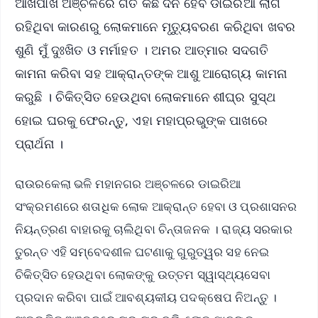
ଆଖପାଖ ଅଞ୍ଚଳରେ ଗତ କିଛି ଦିନ ହେବ ଡାଇରିଆ ଲାଗି
ରହିଥିବା କାରଣରୁ ଲୋକମାନେ ମୃତ୍ୟୁବରଣ କରିଥିବା ଖବର
ଶୁଣି ମୁଁ ଦୁଃଖିତ ଓ ମର୍ମାହତ । ଅମର ଆତ୍ମାର ସଦଗତି
କାମନା କରିବା ସହ ଆକ୍ରାନ୍ତଙ୍କ ଆଶୁ ଆରୋଗ୍ୟ କାମନା
କରୁଛି । ଚିକିତ୍ସିତ ହେଉଥିବା ଲୋକମାନେ ଶୀଘ୍ର ସୁସ୍ଥ
ହୋଇ ଘରକୁ ଫେରନ୍ତୁ, ଏହା ମହାପ୍ରଭୁଙ୍କ ପାଖରେ
ପ୍ରାର୍ଥନା ।
ରାଉରକେଲା ଭଳି ମହାନଗର ଅଞ୍ଚଳରେ ଡାଇରିଆ
ସଂକ୍ରମଣରେ ଶତାଧିକ ଲୋକ ଆକ୍ରାନ୍ତ ହେବା ଓ ପ୍ରଶାସନର
ନିୟନ୍ତ୍ରଣ ବାହାରକୁ ଚାଲିଥିବା ଚିନ୍ତାଜନକ । ରାଜ୍ୟ ସରକାର
ତୁରନ୍ତ ଏହି ସମ୍ବେଦଶୀଳ ଘଟଣାକୁ ଗୁରୁତ୍ୱର ସହ ନେଇ
ଚିକିତ୍ସିତ ହେଉଥିବା ଲୋକଙ୍କୁ ଉତ୍ତମ ସ୍ୱାସ୍ଥ୍ୟସେବା
ପ୍ରଦାନ କରିବା ପାଇଁ ଆବଶ୍ୟକୀୟ ପଦକ୍ଷେପ ନିଅନ୍ତୁ ।