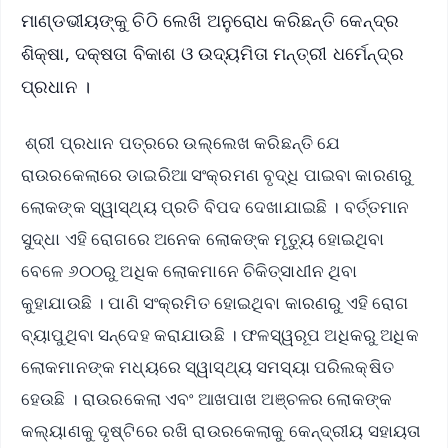
ମାଣ୍ଡଭୀୟଙ୍କୁ ଚିଠି ଲେଖି ଅନୁରୋଧ କରିଛନ୍ତି କେନ୍ଦ୍ର
ଶିକ୍ଷା, ଦକ୍ଷତା ବିକାଶ ଓ ଉଦ୍ୟମିତା ମନ୍ତ୍ରୀ ଧର୍ମେନ୍ଦ୍ର
ପ୍ରଧାନ ।
ଶ୍ରୀ ପ୍ରଧାନ ପତ୍ରରେ ଉଲ୍ଲେଖ କରିଛନ୍ତି ଯେ
ରାଉରକେଲାରେ ଡାଇରିଆ ସଂକ୍ରମଣ ବୃଦ୍ଧି ପାଇବା କାରଣରୁ
ଲୋକଙ୍କ ସ୍ୱାସ୍ଥ୍ୟ ପ୍ରତି ବିପଦ ଦେଖାଯାଇଛି । ବର୍ତ୍ତମାନ
ସୁଦ୍ଧା ଏହି ରୋଗରେ ଅନେକ ଲୋକଙ୍କ ମୃତ୍ୟୁ ହୋଇଥିବା
ବେଳେ ୬୦୦ରୁ ଅଧିକ ଲୋକମାନେ ଚିକିତ୍ସାଧୀନ ଥିବା
କୁହାଯାଉଛି । ପାଣି ସଂକ୍ରମିତ ହୋଇଥିବା କାରଣରୁ ଏହି ରୋଗ
ବ୍ୟାପୁଥିବା ସନ୍ଦେହ କରାଯାଉଛି । ଫଳସ୍ୱରୂପ ଅଧିକରୁ ଅଧିକ
ଲୋକମାନଙ୍କ ମଧ୍ୟରେ ସ୍ୱାସ୍ଥ୍ୟ ସମସ୍ୟା ପରିଲକ୍ଷିତ
ହେଉଛି । ରାଉରକେଲା ଏବଂ ଆଖପାଖ ଅଞ୍ଚଳର ଲୋକଙ୍କ
କଲ୍ୟାଣକୁ ଦୃଷ୍ଟିରେ ରଖି ରାଉରକେଲାକୁ କେନ୍ଦ୍ରୀୟ ସହାୟତା