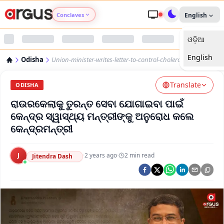
Conclaves
English
ଓଡ଼ିଆ
Argus Agri Vikas
English
Odisha
Union-minister-writes-letter-to-control-cholera-in-rourkela
Argus Nari Shakti
Translate
ODISHA
Argus Education Next
ରାଉରକେଲାକୁ ତୁରନ୍ତ ସେବା ଯୋଗାଇବା ପାଇଁ
କେନ୍ଦ୍ର ସ୍ୱାସ୍ଥ୍ୟ ମନ୍ତ୍ରୀଙ୍କୁ ଅନୁରୋଧ କଲେ
Argus Health Connect
କେନ୍ଦ୍ରମନ୍ତ୍ରୀ
Argus Swaad Odisha
J
·
2 years ago
·
2
min read
Jitendra Dash
Argus Chalo Dekhein Apna Desh