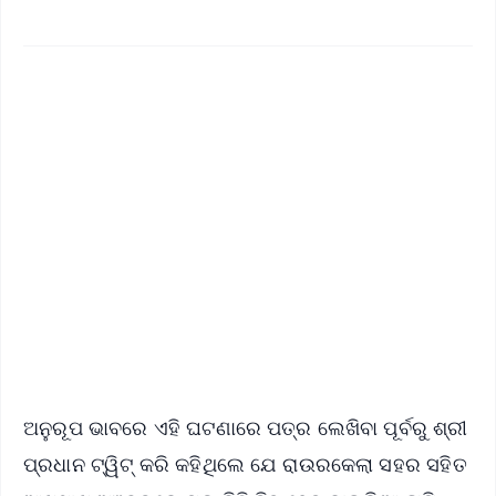
✨
📱 Get Argus News App
📰 60 Word News
🎬 Argus Podcast
📺 Live TV and Breaking News
🔔 Free Notification Alerts
Download Free:
Android - Scan QR
iOS - Scan QR
ଅନୁରୂପ ଭାବରେ ଏହି ଘଟଣାରେ ପତ୍ର ଲେଖିବା ପୂର୍ବରୁ ଶ୍ରୀ
ପ୍ରଧାନ ଟ୍ୱିଟ୍ କରି କହିଥିଲେ ଯେ ରାଉରକେଲା ସହର ସହିତ