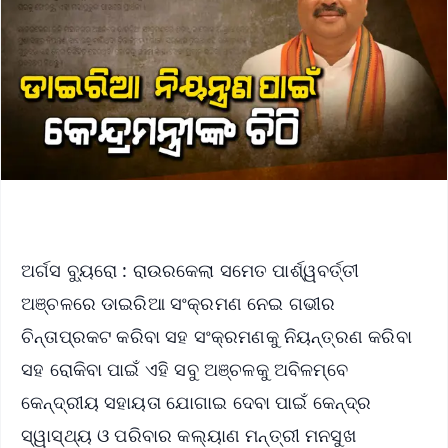
ଅର୍ଗସ ବ୍ୟୁରୋ : ରାଉରକେଲା ସମେତ ପାର୍ଶ୍ୱବର୍ତ୍ତୀ
ଅଞ୍ଚଳରେ ଡାଇରିଆ ସଂକ୍ରମଣ ନେଇ ଗଭୀର
ଚିନ୍ତାପ୍ରକଟ କରିବା ସହ ସଂକ୍ରମଣକୁ ନିୟନ୍ତ୍ରଣ କରିବା
ସହ ରୋକିବା ପାଇଁ ଏହି ସବୁ ଅଞ୍ଚଳକୁ ଅବିଳମ୍ବେ
କେନ୍ଦ୍ରୀୟ ସହାୟତା ଯୋଗାଇ ଦେବା ପାଇଁ କେନ୍ଦ୍ର
ସ୍ୱାସ୍ଥ୍ୟ ଓ ପରିବାର କଲ୍ୟାଣ ମନ୍ତ୍ରୀ ମନସୁଖ