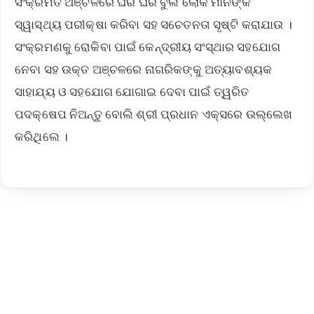
ସଂକ୍ରମିତ ଅଞ୍ଚଳରେ ଘର ଘର ବୁଲି ଲୋକ ମାନଙ୍କ
ସ୍ୱାସ୍ଥ୍ୟ ପରୀକ୍ଷା କରିବା ସହ ସଚେତନତା ସୃଷ୍ଟି କରାଯାଉ ।
ସଂକ୍ରମଣକୁ ରୋକିବା ପାଇଁ କେନ୍ଦ୍ରୀୟ ସଂସ୍ଥାର ସହଯୋଗ
ନେବା ସହ ଉକ୍ତ ଅଞ୍ଚଳରେ ନାଗରିକଙ୍କୁ ଅତ୍ୟାବଶ୍ୟକ
ସାହାଯ୍ୟ ଓ ସହଯୋଗ ଯୋଗାଇ ଦେବା ପାଇଁ ତ୍ୱରିତ
ପଦକ୍ଷେପ ନିଅନ୍ତୁ ବୋଲି ଶ୍ରୀ ପ୍ରଧାନ ଏକ୍ସରେ ଉଲ୍ଲେଖ
କରିଥିଲେ ।