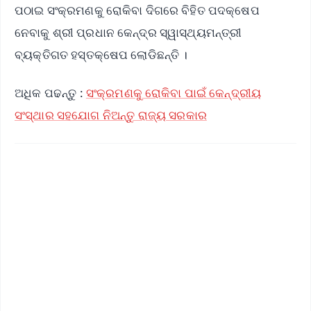
ପଠାଇ ସଂକ୍ରମଣକୁ ରୋକିବା ଦିଗରେ ବିହିତ ପଦକ୍ଷେପ
ନେବାକୁ ଶ୍ରୀ ପ୍ରଧାନ କେନ୍ଦ୍ର ସ୍ୱାସ୍ଥ୍ୟମନ୍ତ୍ରୀ
ବ୍ୟକ୍ତିଗତ ହସ୍ତକ୍ଷେପ ଲୋଡିଛନ୍ତି ।
ଅଧିକ ପଢନ୍ତୁ :
ସଂକ୍ରମଣକୁ ରୋକିବା ପାଇଁ କେନ୍ଦ୍ରୀୟ
ସଂସ୍ଥାର ସହଯୋଗ ନିଅନ୍ତୁ ରାଜ୍ୟ ସରକାର