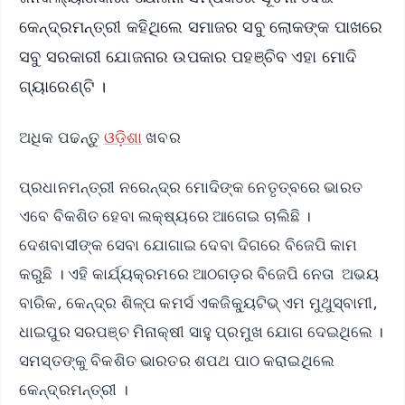
କେନ୍ଦ୍ରମନ୍ତ୍ରୀ କହିଥିଲେ ସମାଜର ସବୁ ଲୋକଙ୍କ ପାଖରେ
ସବୁ ସରକାରୀ ଯୋଜନାର ଉପକାର ପହଞ୍ଚିବ ଏହା ମୋଦି
ଗ୍ୟାରେଣ୍ଟି ।
ଅଧିକ ପଢନ୍ତୁ
ଓଡ଼ିଶା
ଖବର
ପ୍ରଧାନମନ୍ତ୍ରୀ ନରେନ୍ଦ୍ର ମୋଦିଙ୍କ ନେତୃତ୍ବରେ ଭାରତ
ଏବେ ବିକଶିତ ହେବା ଲକ୍ଷ୍ୟରେ ଆଗେଇ ଚାଲିଛି ।
ଦେଶବାସୀଙ୍କ ସେବା ଯୋଗାଇ ଦେବା ଦିଗରେ ବିଜେପି କାମ
କରୁଛି । ଏହି କାର୍ଯ୍ୟକ୍ରମରେ ଆଠଗଡ଼ର ବିଜେପି ନେତା ଅଭୟ
ବାରିକ, କେନ୍ଦ୍ର ଶିଳ୍ପ କମର୍ସ ଏକଜିକ୍ୟୁଟିଭ୍ ଏମ ମୁଥୁସ୍ବାମୀ,
ଧାଇପୁର ସରପଞ୍ଚ ମିନାକ୍ଷୀ ସାହୁ ପ୍ରମୁଖ ଯୋଗ ଦେଇଥିଲେ ।
ସମସ୍ତଙ୍କୁ ବିକଶିତ ଭାରତର ଶପଥ ପାଠ କରାଇଥିଲେ
କେନ୍ଦ୍ରମନ୍ତ୍ରୀ ।