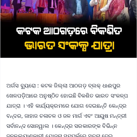
ଅର୍ଗସ ବ୍ୟୁରୋ : କଟକ ଜିଲ୍ଲା ଆଠଗଡ଼ ବ୍ଲକ୍ ଧାଈପୁର
ଖେଳପଡ଼ିଆରେ ଅନୁଷ୍ଠିତ ହୋଇଛି ବିକଶିତ ଭାରତ ସଂକଳ୍ପ
ଯାତ୍ରା । ଏହି କାର୍ଯ୍ୟକ୍ରମରେ ଯୋଗ ଦେଇଛନ୍ତି କେନ୍ଦ୍ର
ବନ୍ଦର, ଜାହାଜ ଚଳାଚଳ ଓ ଜଳ ମାର୍ଗ ଏବଂ ଆୟୁଷ ମନ୍ତ୍ରୀ
ସର୍ବାନନ୍ଦ ସୋନୱାଲ । କେନ୍ଦ୍ର ସରକାରଙ୍କ ବିଭିନ୍ନ
ଜନକଲ୍ୟାଣକାରୀ ଯୋଜନା ସମ୍ପର୍କରେ ସୂଚନା ଦେଇ