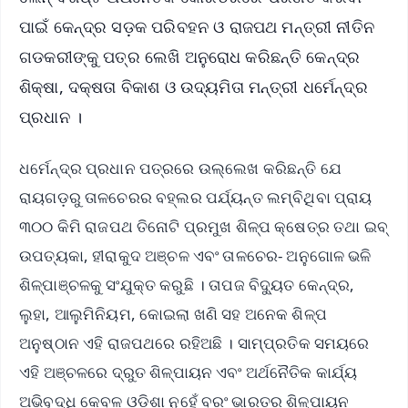
ପାଇଁ କେନ୍ଦ୍ର ସଡ଼କ ପରିବହନ ଓ ରାଜପଥ ମନ୍ତ୍ରୀ ନୀତିନ
ଗଡକରୀଙ୍କୁ ପତ୍ର ଲେଖି ଅନୁରୋଧ କରିଛନ୍ତି କେନ୍ଦ୍ର
ଶିକ୍ଷା, ଦକ୍ଷତା ବିକାଶ ଓ ଉଦ୍ୟମିତା ମନ୍ତ୍ରୀ ଧର୍ମେନ୍ଦ୍ର
ପ୍ରଧାନ ।
ଧର୍ମେନ୍ଦ୍ର ପ୍ରଧାନ ପତ୍ରରେ ଉଲ୍ଲେଖ କରିଛନ୍ତି ଯେ
ରାୟଗଡ଼ରୁ ତାଳଚେରର ବହ୍ଲର ପର୍ଯ୍ୟନ୍ତ ଲମ୍ବିଥିବା ପ୍ରାୟ
୩୦୦ କିମି ରାଜପଥ ତିନୋଟି ପ୍ରମୁଖ ଶିଳ୍ପ କ୍ଷେତ୍ର ତଥା ଇବ୍
ଉପତ୍ୟକା, ହୀରାକୁଦ ଅଞ୍ଚଳ ଏବଂ ତାଳଚେର- ଅନୁଗୋଳ ଭଳି
ଶିଳ୍ପାଞ୍ଚଳକୁ ସଂଯୁକ୍ତ କରୁଛି । ତାପଜ ବିଦ୍ୟୁତ କେନ୍ଦ୍ର,
ଲୁହା, ଆଲୁମିନିୟମ, କୋଇଲା ଖଣି ସହ ଅନେକ ଶିଳ୍ପ
ଅନୁଷ୍ଠାନ ଏହି ରାଜପଥରେ ରହିଅଛି । ସାମ୍ପ୍ରତିକ ସମୟରେ
ଏହି ଅଞ୍ଚଳରେ ଦ୍ରୁତ ଶିଳ୍ପାୟନ ଏବଂ ଅର୍ଥନୈତିକ କାର୍ଯ୍ୟ
ଅଭିବୃଦ୍ଧି କେବଳ ଓଡ଼ିଶା ନୁହେଁ ବରଂ ଭାରତର ଶିଳ୍ପାୟନ