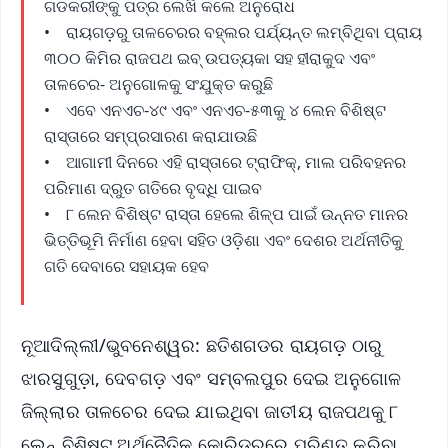
ଗଡକରୀଙ୍କୁ ପତ୍ର ଲେଖି କଲେ ଅନୁରୋଧ
• ରାୟଗଡ଼ରୁ ତାଳଚେରର ବହ୍ଲର ପର୍ଯ୍ୟନ୍ତ ଲମ୍ବିଥିବା ପ୍ରାୟ
୩୦୦ କିମିର ରାଜପଥ ଇବ୍ ଉପତ୍ୟକା ସହ ହୀରାକୁଦ ଏବଂ
ତାଳଚେର- ଅନୁଗୋଳକୁ ସଂଯୁକ୍ତ କରୁଛି
• ଏବେ ଏନଏଚ-୪୯ ଏବଂ ଏନଏଚ-୫୩କୁ ୪ ଲେନ ବିଶିଷ୍ଟ
ରାସ୍ତାରେ ସମ୍ପ୍ରସାରଣ କରାଯାଉଛି
• ଆଗାମୀ ଦିନରେ ଏହି ରାସ୍ତାରେ ଟ୍ରାଫିକ୍, ମାଲ ପରିବହନର
ପରିମାଣ ଦ୍ରୁତ ଗତିରେ ବୃଦ୍ଧି ପାଇବ
• ୮ ଲେନ ବିଶିଷ୍ଟ ରାସ୍ତା ହେଲେ ଶିଳ୍ପ ପାଇଁ ଉନ୍ନତ ମାନର
ଭିତ୍ତିଭୂମି ନିର୍ମାଣ ହେବା ସହିତ ଓଡ଼ିଶା ଏବଂ ଦେଶର ଅର୍ଥନୀତିକୁ
ଗତି ଦେବାରେ ସହାୟକ ହେବ
ନୂଆଦିଲ୍ଲୀ/ଭୁବନେଶ୍ୱର: ଛତିଶଗଡର ରାୟଗଡ଼ ଠାରୁ
ଝାରସୁଗୁଡ଼ା, ଦେବଗଡ଼ ଏବଂ ସମ୍ବଲପୁର ଦେଇ ଅନୁଗୋଳ
ଜିଲ୍ଲାର ତାଳଚେର ଦେଇ ଯାଇଥିବା ଜାତୀୟ ରାଜପଥକୁ ୮
ଲେନ୍ ବିଶିଷ୍ଟ ଅର୍ଥନୈତିକ କୋରିଡରରେ ପରିଣତ କରିବା