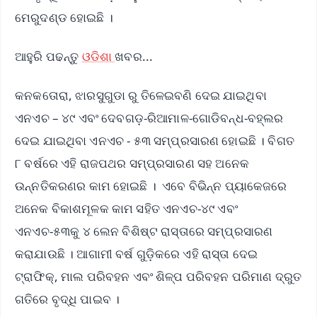
ମେରୁଦଣ୍ଡ ହୋଇଛି ।
ଆହୁରି ପଢନ୍ତୁ
ଓଡିଶା
ଖବର...
କନକତୋରା, ଝାରସୁଗୁଡା ରୁ ତିଳେଇବଣି ଦେଇ ଯାଇଥିବା
ଏନଏଚ – ୪୯ ଏବଂ ଦେବଗଡ଼-ରିଆମାଳ-ଗୋଡିବନ୍ଧ-ବହ୍ଲର
ଦେଇ ଯାଇଥିବା ଏନଏଚ - ୫୩ ସମ୍ପ୍ରସାରଣ ହୋଇଛି । ବିଗତ
୮ ବର୍ଷରେ ଏହି ରାଜପଥର ସମ୍ପ୍ରସାରଣ ସହ ଅନେକ
ଉନ୍ନତିକରଣର କାମ ହୋଇଛି । ଏବେ ବିଭିନ୍ନ ପ୍ୟାକେଜରେ
ଅନେକ ବିକାଶମୂଳକ କାମ ସହିତ ଏନଏଚ-୪୯ ଏବଂ
ଏନଏଚ-୫୩କୁ ୪ ଲେନ ବିଶିଷ୍ଟ ରାସ୍ତାରେ ସମ୍ପ୍ରସାରଣ
କରାଯାଉଛି । ଆଗାମୀ ବର୍ଷ ଗୁଡ଼ିକରେ ଏହି ରାସ୍ତା ଦେଇ
ଟ୍ରାଫିକ୍, ମାଲ ପରିବହନ ଏବଂ ଶିଳ୍ପ ପରିବହନ ପରିମାଣ ଦ୍ରୁତ
ଗତିରେ ବୃଦ୍ଧି ପାଇବ ।