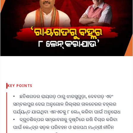
KEY POINTS
• ଛତିଶଗଡର ରାୟଗଡ଼ ଠାରୁ ଝାରସୁଗୁଡ଼ା, ଦେବଗଡ଼ ଏବଂ
ସମ୍ବଲପୁର ଦେଇ ଅନୁଗୋଳ ଜିଲ୍ଲାର ତାଳଚେରର ବହ୍ଲର
ପର୍ଯ୍ୟନ୍ତ ଯାଇଥିବା ଏନଏଚକୁ ୮ ଲେନ୍ କରିବା ପାଇଁ ଅନୁରୋଧ
• ଦ୍ରୁତଶିଳ୍ପର ସମ୍ଭାବନାକୁ ଦୃଷ୍ଟିରେ ରଖି ବିଚାର କରିବା
ପାଇଁ କେନ୍ଦ୍ର ସଡ଼କ ପରିବହନ ଓ ରାଜପଥ ମନ୍ତ୍ରୀ ନୀତିନ