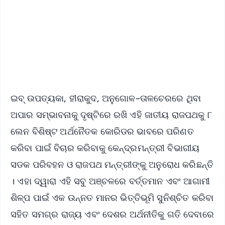
🔔 Free Notification Alerts
Download Free:
Android - Scan QR
iOS - Scan QR
ଇବ୍ ଉପତ୍ୟକା, ହୀରାକୁଦ, ଅନୁଗୋଳ–ତାଳଚେରରେ ଥିବା
ଅପାର ସମ୍ଭାବନାକୁ ଦୃଷ୍ଟିରେ ରଖି ଏହି ଜାତୀୟ ରାଜପଥକୁ ୮
ଲେନ ବିଶିଷ୍ଟ ଅର୍ଥନୈତକ କୋରିଡର ଭାବରେ ପରିଣତ
କରିବା ପାଇଁ ବିଚାର କରିବାକୁ କେନ୍ଦ୍ରମନ୍ତ୍ରୀ ବିଭାଗୀୟ
ସଡକ ପରିବହନ ଓ ରାଜପଥ ମନ୍ତ୍ରୀଙ୍କୁ ଅନୁରୋଧ କରିଛନ୍ତି
। ଏହା ଦ୍ୱାରା ଏହି ସବୁ ଅଞ୍ଚଳରେ ବର୍ତ୍ତମାନ ଏବଂ ଆଗାମୀ
ଶିଳ୍ପ ପାଇଁ ଏକ ଉନ୍ନତ ମାନର ଭିତ୍ତିଭୂମି ସୁନିଶ୍ଚିତ କରିବା
ସହିତ ସମଗ୍ର ରାଜ୍ୟ ଏବଂ ଦେଶର ଅର୍ଥନୀତିକୁ ଗତି ଦେବାରେ