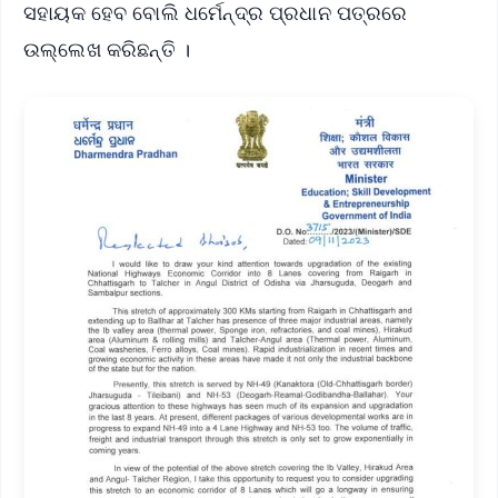
ସହାୟକ ହେବ ବୋଲି ଧର୍ମେନ୍ଦ୍ର ପ୍ରଧାନ ପତ୍ରରେ
ଉଲ୍ଲେଖ କରିଛନ୍ତି ।