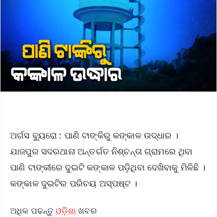
ଅର୍ଗସ ବ୍ୟୁରୋ : ପାଣି ଟାଙ୍କିରୁ କଙ୍କାଳ ଉଦ୍ଧାର ।
ଯାଜପୁର ସଦରଥାନା ଅନ୍ତର୍ଗତ ନିଶ୍ଚନ୍ତା ଗ୍ରାମରେ ଥିବା
ପାଣି ଟାଙ୍କୀରେ ଦୁଇଟି କଙ୍କାଳ ପଡ଼ିଥିବା ଦେଖିବାକୁ ମିଳିଛି ।
କଙ୍କାଳ ଦୁଇଟିର ପରିଚୟ ଅସ୍ପଷ୍ଟ ।
ଅଧିକ ପଢନ୍ତୁ
ଓଡ଼ିଶା
ଖବର