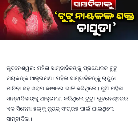
ଭୁବନେଶ୍ୱର: ମହିଳା ସାମ୍ବାଦିକଙ୍କୁ ପ୍ରଯୋଜକ ଟୁଟୁ
ନାୟକଙ୍କ ଆକ୍ରମଣ। ମହିଳା ସାମ୍ବାଦିକଙ୍କୁ ଚାପୁଡ଼ା
ମାରିବା ସହ ଖରାପ ଭାଷାରେ ଗାଳି କରିଥିଲେ। ପୁଣି ମହିଳା
ସାମ୍ବାଦିକାଙ୍କୁ ଆକ୍ରମଣ କରିଥିଲେ ଟୁଟୁ। ଭୁବନେଶ୍ଵରର
ଏକ ସିନେମା ହଲ୍‌କୁ ନ୍ୟୁଜ୍ ସଂଗ୍ରହ ପାଇଁ ଯାଇଥିଲେ
ସାମ୍ବାଦିକା।