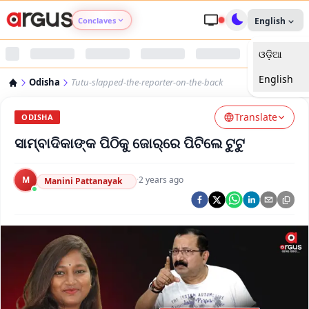
Conclaves
English
ଓଡ଼ିଆ
Argus Agri Vikas
English
Odisha
Tutu-slapped-the-reporter-on-the-back
Argus Nari Shakti
Translate
ODISHA
Argus Education Next
ସାମ୍ବାଦିକାଙ୍କ ପିଠିକୁ ଜୋର୍‌ରେ ପିଟିଲେ ଟୁଟୁ
Argus Health Connect
M
·
2 years ago
Manini Pattanayak
Argus Swaad Odisha
Argus Chalo Dekhein Apna Desh