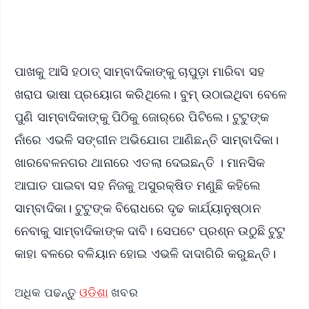
iOS - Scan QR
ପାଖକୁ ଆସି ହଠାତ୍ ସାମ୍ବାଦିକାଙ୍କୁ ଚାପୁଡ଼ା ମାରିବା ସହ
ଖରାପ ଭାଷା ପ୍ରୟୋଗ କରିଥିଲେ। ବୁମ୍ ଉଠାଇଥିବା ବେଳେ
ପୁଣି ସାମ୍ବାଦିକାଙ୍କୁ ପିଠିକୁ ଜୋର୍‌ରେ ପିଟିଲେ। ଟୁଟୁଙ୍କ
ନାଁରେ ଏଭଳି ସଙ୍ଗୀନ ଅଭିଯୋଗ ଆଣିଛନ୍ତି ସାମ୍ବାଦିକା।
ଖାରବେଳନଗର ଥାନାରେ ଏତଲା ଦେଇଛନ୍ତି । ମାନସିକ
ଆଘାତ ପାଇବା ସହ ନିଜକୁ ଅସୁରକ୍ଷିତ ମଣୁଛି କହିଲେ
ସାମ୍ବାଦିକା। ଟୁଟୁଙ୍କ ବିରୋଧରେ ଦୃଢ କାର୍ଯ୍ୟାନୁଷ୍ଠାନ
ନେବାକୁ ସାମ୍ବାଦିକାଙ୍କ ଦାବି। ସେପଟେ ପ୍ରଶ୍ନ ଉଠୁଛି ଟୁଟୁ
କାହା ବଳରେ ବଳିୟାନ ହୋଇ ଏଭଳି ଦାଦାଗିରି କରୁଛନ୍ତି।
ଅଧିକ ପଢନ୍ତୁ
ଓଡିଶା
ଖବର