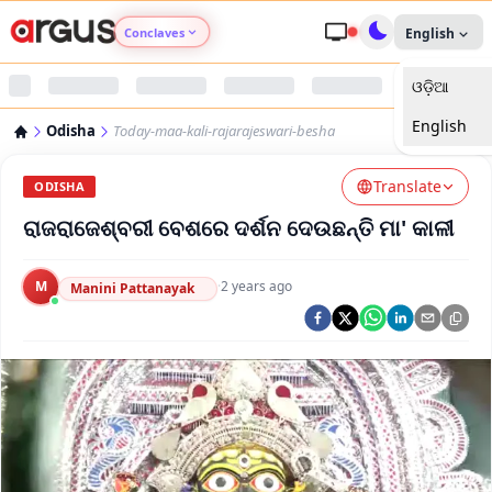
Conclaves
English
ଓଡ଼ିଆ
Argus Agri Vikas
English
Odisha
Today-maa-kali-rajarajeswari-besha
Argus Nari Shakti
Translate
ODISHA
Argus Education Next
ରାଜରାଜେଶ୍ବରୀ ବେଶରେ ଦର୍ଶନ ଦେଉଛନ୍ତି ମା' କାଳୀ
Argus Health Connect
M
·
2 years ago
Manini Pattanayak
Argus Swaad Odisha
Argus Chalo Dekhein Apna Desh