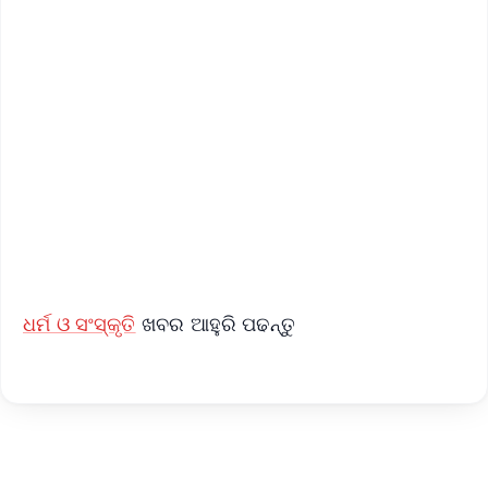
✨
📱 Get Argus News App
📰 60 Word News
🎬 Argus Podcast
📺 Live TV and Breaking News
🔔 Free Notification Alerts
Download Free:
Android - Scan QR
iOS - Scan QR
ଧର୍ମ ଓ ସଂସ୍କୃତି
ଖବର ଆହୁରି ପଢନ୍ତୁ