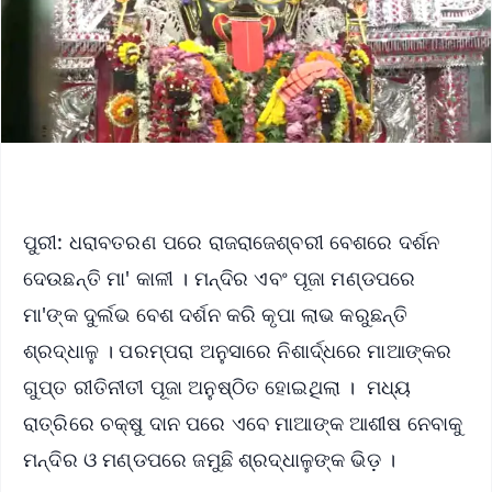
ପୁରୀ: ଧରାବତରଣ ପରେ ରାଜରାଜେଶ୍ବରୀ ବେଶରେ ଦର୍ଶନ
ଦେଉଛନ୍ତି ମା' କାଳୀ । ମନ୍ଦିର ଏବଂ ପୂଜା ମଣ୍ଡପରେ
ମା'ଙ୍କ ଦୁର୍ଲଭ ବେଶ ଦର୍ଶନ କରି କୃପା ଲାଭ କରୁଛନ୍ତି
ଶ୍ରଦ୍ଧାଳୁ । ପରମ୍ପରା ଅନୁସାରେ ନିଶାର୍ଦ୍ଧରେ ମାଆଙ୍କର
ଗୁପ୍ତ ରୀତିନୀତୀ ପୂଜା ଅନୁଷ୍ଠିତ ହୋଇଥିଲା । ମଧ୍ୟ
ରାତ୍ରିରେ ଚକ୍ଷୁ ଦାନ ପରେ ଏବେ ମାଆଙ୍କ ଆଶୀଷ ନେବାକୁ
ମନ୍ଦିର ଓ ମଣ୍ଡପରେ ଜମୁଛି ଶ୍ରଦ୍ଧାଳୁଙ୍କ ଭିଡ଼ ।