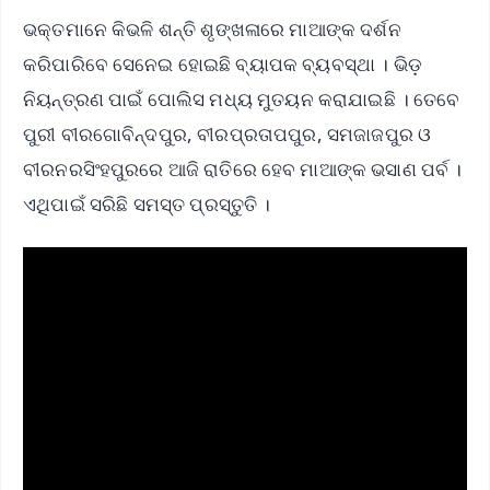
ଭକ୍ତମାନେ କିଭଳି ଶନ୍ତି ଶୃଙ୍ଖଳାରେ ମାଆଙ୍କ ଦର୍ଶନ
କରିପାରିବେ ସେନେଇ ହୋଇଛି ବ୍ୟାପକ ବ୍ୟବସ୍ଥା । ଭିଡ଼
ନିୟନ୍ତ୍ରଣ ପାଇଁ ପୋଲିସ ମଧ୍ୟ ମୁତୟନ କରାଯାଇଛି । ତେବେ
ପୁରୀ ବୀରଗୋବିନ୍ଦପୁର, ବୀରପ୍ରତାପପୁର, ସମଜାଜପୁର ଓ
ବୀରନରସିଂହପୁରରେ ଆଜି ରାତିରେ ହେବ ମାଆଙ୍କ ଭସାଣ ପର୍ବ ।
ଏଥିପାଇଁ ସରିଛି ସମସ୍ତ ପ୍ରସ୍ତୁତି ।