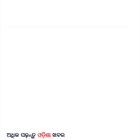
✨
📱 Get Argus News App
📰 60 Word News
🎬 Argus Podcast
📺 Live TV and Breaking News
🔔 Free Notification Alerts
Download Free:
Android - Scan QR
iOS - Scan QR
ଅଧିକ ପଢ଼ନ୍ତୁ
ଓଡ଼ିଶା
ଖବର