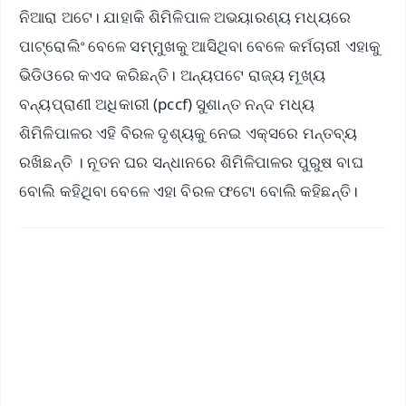
ନିଆରା ଅଟେ। ଯାହାକି ଶିମିଳିପାଳ ଅଭୟାରଣ୍ୟ ମଧ୍ୟରେ
ପାଟ୍ରୋଲିଂ ବେଳେ ସମ୍ମୁଖକୁ ଆସିଥିବା ବେଳେ କର୍ମଚାରୀ ଏହାକୁ
ଭିଡିଓରେ କଏଦ କରିଛନ୍ତି। ଅନ୍ୟପଟେ ରାଜ୍ୟ ମୂଖ୍ୟ
ବନ୍ୟପ୍ରାଣୀ ଅଧିକାରୀ (pccf) ସୁଶାନ୍ତ ନନ୍ଦ ମଧ୍ୟ
ଶିମିଳିପାଳର ଏହି ବିରଳ ଦୃଶ୍ୟକୁ ନେଇ ଏକ୍ସରେ ମନ୍ତବ୍ୟ
ରଖିଛନ୍ତି । ନୂତନ ଘର ସନ୍ଧାନରେ ଶିମିଳିପାଳର ପୁରୁଷ ବାଘ
ବୋଲି କହିଥିବା ବେଳେ ଏହା ବିରଳ ଫଟୋ ବୋଲି କହିଛନ୍ତି।