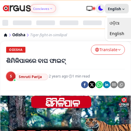
Conclaves
English
ଓଡ଼ିଆ
Argus Agri Vikas
English
Odisha
Tiger-fight-in-similipal
Argus Nari Shakti
Translate
ODISHA
Argus Education Next
ଶିମିଳିପାଳରେ ବାଘ ଫାଇଟ୍
Argus Health Connect
S
·
2 years ago
·
1
min read
Smruti Parija
Argus Swaad Odisha
Argus Chalo Dekhein Apna Desh