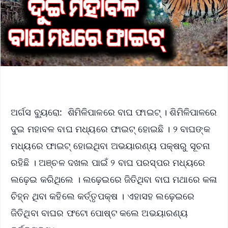
ଅର୍ଗସ ବ୍ୟୁରୋ: ଶିମିଳିପାଳରେ ବାଘ ଫାଇଟ୍ । ଶିମିଳିପାଳରେ
ଦୁଇ ମହାବଳ ବାଘ ମଧ୍ୟରେ ଫାଇଟ୍ ହୋଇଛି । ୨ ବାଘଙ୍କ
ମଧ୍ୟରେ ଫାଇଟ୍‌ ହୋଇଥିବା ଅଭୟାରଣ୍ୟ ପକ୍ଷରୁ ସୂଚନା
ରହିଛି । ଅଞ୍ଚଳ ଦଖଲ ପାଇଁ ୨ ବାଘ ପରସ୍ପର ମଧ୍ୟରେ
ଲଢ଼େଇ କରିଥିଲେ । ଲଢ଼େଇରେ ଜିତିଥିବା ବାଘ ମଥାରେ କଳା
ଚିହ୍ନ ଥିବା କହିଲେ କର୍ତ୍ତୃପକ୍ଷ । ଏହାସହ ଲଢ଼େଇରେ
ଜିତିଥିବା ବାଘର ଫଟୋ ପୋଷ୍ଟ କଲେ ଅଭୟାରଣ୍ୟ