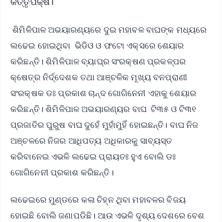
କର୍ତ୍ତୃପକ୍ଷ।
ଶିମିଳିପାଳ ଅଭୟାରଣ୍ୟରେ ଦୁଇ ମହାବଳ ବାଘଙ୍କ ମଧ୍ୟରେ
ଲଢେଇ ହୋଇଥିବା ଭିଡିଓ ଓ ଫଟୋ ଏକ୍ସରେ ଶେୟାର
କରିଛନ୍ତି। ଶିମିଳିପାଳ ବ୍ୟାଘ୍ର ସଂରକ୍ଷଣ ପ୍ରକଳ୍ପର
କ୍ଷେତ୍ର ନିର୍ଦ୍ଦେଶକ ତଥା ଆଞ୍ଚଳିକ ମୂଖ୍ୟ ବନପ୍ରାଣୀ
ସଂରକ୍ଷକ ଡଃ ପ୍ରକାଶ ଚାନ୍ଦ ଗୋଗିନେନୀ ଏହାକୁ ଶେୟାର
କରିଛନ୍ତି। ଶିମିଳିପାଳ ଅଭୟାରଣ୍ୟର ବାଘ ଟି୩୫ ଓ ଟି୩୧
ପ୍ରଜାତିର ପୁରୁଷ ବାଘ ଦୁହେଁ ମୁହାଁମୁହିଁ ହୋଇଛନ୍ତି। ବାଘ ନିଜ
ଅଞ୍ଚଳରେ ନିଜର ଆଧିପତ୍ୟ ଅଧିକାରକୁ ସାବ୍ୟସ୍ତ
କରିବାନେଇ ଏଭଳି ଲଢେଇ ପ୍ରାୟତଃ ହୁଏ ବୋଲି ଡଃ
ଗୋଗିନେନୀ ପ୍ରକାଶ କରିଛନ୍ତି।
ଲଢେଇରେ ମୁଣ୍ଡରେ କଳା ଚିହ୍ନ ଥିବା ମହାବଳର ବିଜୟ
ହୋଇଛି ବୋଲି ଜଣାପଡିଛି। ଆଉ ଏଭଳି ଦୃଶ୍ୟ ଦେଶରେ ବେଶ