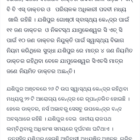
ବି ବି ଏସ୍ ଡାକ୍ତର ଓ ପରିଚାଳକ ଅଧିକାରୀ ପଦବୀ ମଧ୍ୟ
ଖାଲି ରହିଛି । ଯଶିପୁର ଗୋଷ୍ଠୀ ସ୍ବାସ୍ଥ୍ୟ କେନ୍ଦ୍ର ପାଇଁ
୧୧ ଜଣ ଡାକ୍ତର ଓ ନିକଟସ୍ଥ ଯାମୁକେଶ୍ୱର ସି ଏଚ୍ ସି
ପାଇଁ ୧୦ ଜଣ ଡାକ୍ତର ନିଯୁକ୍ତି ପାଇଁ ସ୍ୱାସ୍ଥ୍ୟ ବିଭାଗ
ନିୟମ କରିଥିଲେ ସୁଦ୍ଧା ଯଶିପୁର ରେ ମାତ୍ର ୪ ଜଣ ନିୟମିତ
ଡାକ୍ତର ରହିଥିବା ବେଳେ ଯାମୁକେଶ୍ୱର ସିଏଚସି ମାତ୍ର
ଜଣେ ନିୟମିତ ଡାକ୍ତର ଅଛନ୍ତି।
ଯଶିପୁର ଅଞ୍ଚଳରେ ୨୬ ଟି ଉପ ସ୍ୱାସ୍ଥ୍ୟ କେନ୍ଦ୍ର ରହିଥିବା
ମଧ୍ୟରୁ ୨୨ ଟି ଆରୋଗ୍ୟ କେନ୍ଦ୍ର ରେ ରୂପାନ୍ତରିତ ହୋଇଛି ।
ହେଲେ ଡାକ୍ତର, ନର୍ସ ଅଭାବରୁ ସେସବୁ ଉପକେନ୍ଦ୍ର ବନ୍ଦ
ଅବସ୍ଥାରେ ରହିଛି । ଯଶିପୁର ଦେଇ ଜାତୀୟ ରାଜପଥ
ଲମ୍ବିଥିବାରୁ ଅଧିକାଂଶ ସମୟରେ ଦୂର୍ଘଟଣା ଘଟିଥାଏ ।
ତତସହିତ ଯଶିପୁର ହେଉଛି ଆଦିବାସୀ ଅଧ୍ୟୁଷିତ ଅଞ୍ଚଳ, ଗରିବ