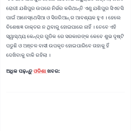
ରୋଗୀ ଯଶିପୁର ଉପରେ ନିର୍ଭର କରିଥାନ୍ତି ଏଣୁ ଯଶିପୁର ସିଏଚସି
ପାଇଁ ଆନେସ୍ଥେସିଆ ଓ ସିଜରିଆନ୍ ର ଆବଶ୍ୟକ ହୁଏ । ହେଲେ
ବିଶେଷଜ୍ଞ ଡାକ୍ତର ନ ଥିବାରୁ ହୋଇପାରେ ନାହିଁ । ତେବେ ଏହି
ସ୍ୱାସ୍ଥ୍ୟ କେନ୍ଦ୍ର ଗୁଡିକ ରେ ସରକାରଙ୍କ କେବେ ଶୁଭ ଦୃଷ୍ଟି
ପଡୁଛି ଓ ଅଞ୍ଚଳ ବାସୀ ଉପକୃତ ହୋଇପାରିବେ ତାହାକୁ ହିଁ
ଦେଖିବାକୁ ବାକି ରହିଲା ।
ଅଧିକ ପଢ଼ନ୍ତୁ
ଓଡିଶା
ଖବର: