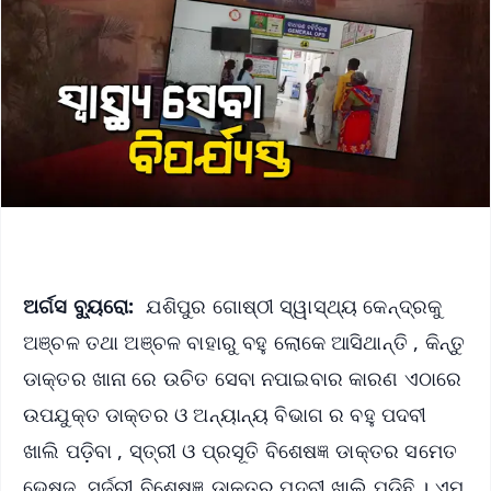
ଅର୍ଗସ ବ୍ୟୁରୋ:
ଯଶିପୁର ଗୋଷ୍ଠୀ ସ୍ୱାସ୍ଥ୍ୟ କେନ୍ଦ୍ରକୁ
ଅଞ୍ଚଳ ତଥା ଅଞ୍ଚଳ ବାହାରୁ ବହୁ ଲୋକେ ଆସିଥାନ୍ତି , କିନ୍ତୁ
ଡାକ୍ତର ଖାନା ରେ ଉଚିତ ସେବା ନପାଇବାର କାରଣ ଏଠାରେ
ଉପଯୁକ୍ତ ଡାକ୍ତର ଓ ଅନ୍ୟାନ୍ୟ ବିଭାଗ ର ବହୁ ପଦବୀ
ଖାଲି ପଡ଼ିବା , ସ୍ତ୍ରୀ ଓ ପ୍ରସୂତି ବିଶେଷଜ୍ଞ ଡାକ୍ତର ସମେତ
ଭେଷଜ, ସର୍ଜରୀ ବିଶେଷଜ୍ଞ ଡାକ୍ତର ପଦବୀ ଖାଲି ପଡ଼ିଛି । ଏମ୍