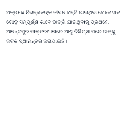
ଅଳ୍ପକେ ନିରଞ୍ଜନଙ୍କ ଜୀବନ ବଞ୍ଚି ଯାଇଥିବା ବେଳେ ହାତ
ଗୋଡ଼ ସମ୍ପୂର୍ଣ୍ଣ ଭାବେ ଭାଙ୍ଗି ଯାଇଥିବାରୁ ପ୍ରଥମେ
ଆନନ୍ଦପୁର ଡାକ୍ତରଖାନାରେ ଆଶୁ ଚିକିତ୍ସା ପରେ ତାଙ୍କୁ
କଟକ ସ୍ଥାନାନ୍ତର କରାଯାଇଛି।