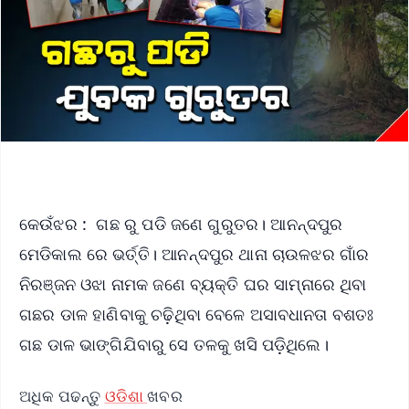
କେଉଁଝର : ଗଛ ରୁ ପଡି ଜଣେ ଗୁରୁତର। ଆନନ୍ଦପୁର
ମେଡିକାଲ ରେ ଭର୍ତ୍ତି। ଆନନ୍ଦପୁର ଥାନା ଚାଉଳଝର ଗାଁର
ନିରଞ୍ଜନ ଓଝା ନାମକ ଜଣେ ବ୍ୟକ୍ତି ଘର ସାମ୍ନାରେ ଥିବା
ଗଛର ଡାଳ ହାଣିବାକୁ ଚଢ଼ିଥିବା ବେଳେ ଅସାବଧାନତା ବଶତଃ
ଗଛ ଡାଳ ଭାଙ୍ଗିଯିବାରୁ ସେ ତଳକୁ ଖସି ପଡ଼ିଥିଲେ।
ଅଧିକ ପଢନ୍ତୁ
ଓଡିଶା
ଖବର