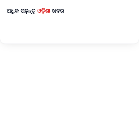
ଅଧିକ ପଢ଼ନ୍ତୁ
ଓଡ଼ିଶା
ଖବର