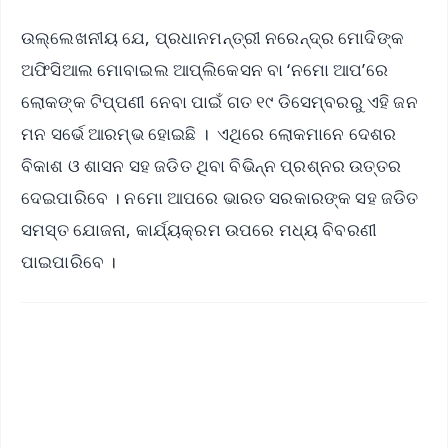
ଉଲ୍ଲେଖନୀୟ ଯେ, ପ୍ରଧାନମନ୍ତ୍ରୀ ନରେନ୍ଦ୍ର ମୋଦିଙ୍କ
ଅଫିସିଆଲ ମୋବାଇଲ ଆପ୍ଲିକେସନ ବା ‘ନମୋ ଆପ’ରେ
ଲୋକଙ୍କ ଟିପ୍ପଣୀ ନେବା ପାଇଁ ଗତ ୧୯ ଡିସେମ୍ବରରୁ ଏହି ଜନ
ମନ ସର୍ଭେ ଆରମ୍ଭ ହୋଇଛି । ଏଥିରେ ଲୋକମାନେ ଦେଶର
ବିକାଶ ଓ ଶାସନ ସହ ଜଡିତ ଥିବା ବିଭିନ୍ନ ପ୍ରଶ୍ନର ଉତ୍ତର
ଦେଇପାରିବେ । ନମୋ ଆପରେ ଭାରତ ସରକାରଙ୍କ ସହ ଜଡିତ
ସମସ୍ତ ଯୋଜନା, କାର୍ଯ୍ୟକ୍ରମ ଉପରେ ମଧ୍ୟ ବିବରଣୀ
ପାଇପାରିବେ ।