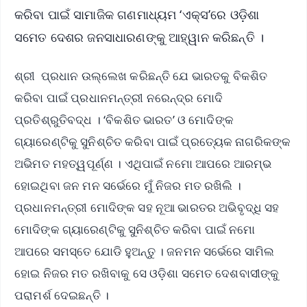
କରିବା ପାଇଁ ସାମାଜିକ ଗଣମାଧ୍ୟମ ‘ଏକ୍ସ’ରେ ଓଡ଼ିଶା
ସମେତ ଦେଶର ଜନସାଧାରଣଙ୍କୁ ଆହ୍ୱାନ କରିଛନ୍ତି ।
ଶ୍ରୀ ପ୍ରଧାନ ଉଲ୍ଲେଖ କରିଛନ୍ତି ଯେ ଭାରତକୁ ବିକଶିତ
କରିବା ପାଇଁ ପ୍ରଧାନମନ୍ତ୍ରୀ ନରେନ୍ଦ୍ର ମୋଦି
ପ୍ରତିଶ୍ରୁତିବଦ୍ଧ । ‘ବିକଶିତ ଭାରତ’ ଓ ମୋଦିଙ୍କ
ଗ୍ୟାରେଣ୍ଟିକୁ ସୁନିଶ୍ଚିତ କରିବା ପାଇଁ ପ୍ରତ୍ୟେକ ନାଗରିକଙ୍କ
ଅଭିମତ ମହତ୍ୱପୂର୍ଣ୍ଣ । ଏଥିପାଇଁ ନମୋ ଆପରେ ଆରମ୍ଭ
ହୋଇଥିବା ଜନ ମନ ସର୍ଭେରେ ମୁଁ ନିଜର ମତ ରଖିଲି ।
ପ୍ରଧାନମନ୍ତ୍ରୀ ମୋଦିଙ୍କ ସହ ନୂଆ ଭାରତର ଅଭିବୃଦ୍ଧି ସହ
ମୋଦିଙ୍କ ଗ୍ୟାରେଣ୍ଟିକୁ ସୁନିଶ୍ଚିତ କରିବା ପାଇଁ ନମୋ
ଆପରେ ସମସ୍ତେ ଯୋଡି ହୁଅନ୍ତୁ । ଜନମନ ସର୍ଭେରେ ସାମିଲ
ହୋଇ ନିଜର ମତ ରଖିବାକୁ ସେ ଓଡ଼ିଶା ସମେତ ଦେଶବାସୀଙ୍କୁ
ପରାମର୍ଶ ଦେଇଛନ୍ତି ।