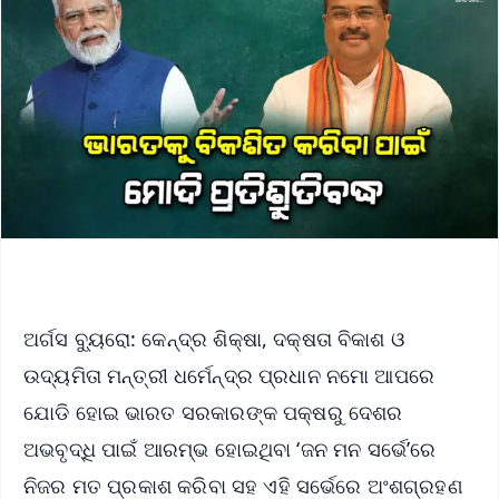
ଅର୍ଗସ ବ୍ୟୁରୋ: କେନ୍ଦ୍ର ଶିକ୍ଷା, ଦକ୍ଷତା ବିକାଶ ଓ
ଉଦ୍ୟମିତା ମନ୍ତ୍ରୀ ଧର୍ମେନ୍ଦ୍ର ପ୍ରଧାନ ନମୋ ଆପରେ
ଯୋଡି ହୋଇ ଭାରତ ସରକାରଙ୍କ ପକ୍ଷରୁ ଦେଶର
ଅଭବୃଦ୍ଧି ପାଇଁ ଆରମ୍ଭ ହୋଇଥିବା ‘ଜନ ମନ ସର୍ଭେ’ରେ
ନିଜର ମତ ପ୍ରକାଶ କରିବା ସହ ଏହି ସର୍ଭେରେ ଅଂଶଗ୍ରହଣ