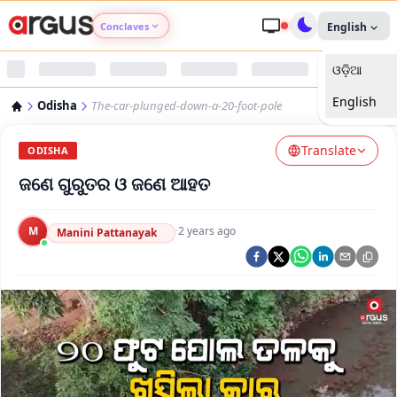
Conclaves
English
ଓଡ଼ିଆ
Argus Agri Vikas
English
Odisha
The-car-plunged-down-a-20-foot-pole
Argus Nari Shakti
Translate
ODISHA
Argus Education Next
ଜଣେ ଗୁରୁତର ଓ ଜଣେ ଆହତ
Argus Health Connect
M
·
2 years ago
Manini Pattanayak
Argus Swaad Odisha
Argus Chalo Dekhein Apna Desh