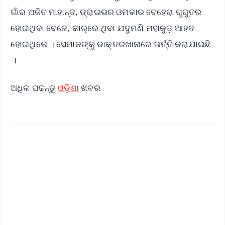
ଗାଁର ଅଜିତ ମାହାନ୍ତ, ଡ୍ରାଇଭର ଓମକାର ବେହେରା ଗୁରୁତର
ହୋଇଥିବା ବେଳେ, କାର୍‌ରେ ଥିବା ଯଦୁମଣି ମହାକୁଡ଼ ଆହତ
ହୋଇଥିଲେ । ସେମାନଙ୍କୁ ଡାକ୍ତରଖାନାରେ ଭର୍ତ୍ତି କରାଯାଇଛି
।
ଅଧିକ ପଢନ୍ତୁ
ଓଡ଼ିଶା
ଖବର