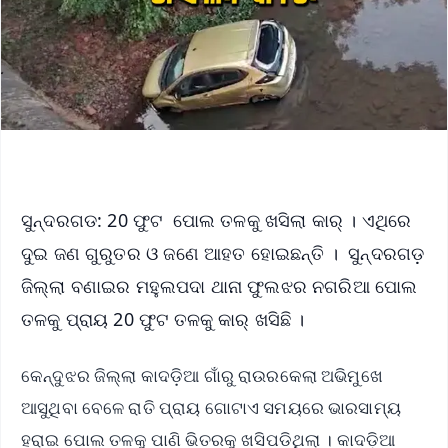
ସୁନ୍ଦରଗଡ: 20 ଫୁଟ ପୋଲ ତଳକୁ ଖସିଲା କାର୍ । ଏଥିରେ
ଦୁଇ ଜଣ ଗୁରୁତର ଓ ଜଣେ ଆହତ ହୋଇଛନ୍ତି । ସୁନ୍ଦରଗଡ଼
ଜିଲ୍ଲା ବଣାଇର ମହୁଲପଦା ଥାନା ଫୁଲଝର ନଗରିଆ ପୋଲ
ତଳକୁ ପ୍ରାୟ 20 ଫୁଟ ତଳକୁ କାର୍‌ ଖସିଛି ।
କେନ୍ଦୁଝର ଜିଲ୍ଲା କାଦଡ଼ିଆ ଗାଁରୁ ରାଉରକେଲା ଅଭିମୁଖେ
ଆସୁଥିବା ବେଳେ ରାତି ପ୍ରାୟ ଗୋଟାଏ ସମୟରେ ଭାରସାମ୍ୟ
ହରାଇ ପୋଲ ତଳକୁ ପାଣି ଭିତରକୁ ଖସିପଡିଥିଲା । କାଦଡ଼ିଆ