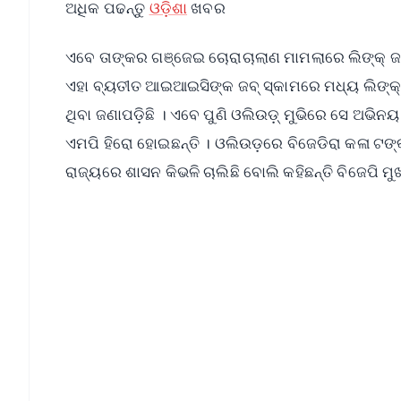
ଅଧିକ ପଢନ୍ତୁ
ଓଡ଼ିଶା
ଖବର
ଏବେ ତାଙ୍କର ଗଞ୍ଜେଇ ଚୋରାଚାଲାଣ ମାମଲାରେ ଲିଙ୍କ୍ ଜଣା
ଏହା ବ୍ୟତୀତ ଆଇଆଇସିଙ୍କ ଜବ୍ ସ୍କାମରେ ମଧ୍ୟ ଲିଙ୍କ୍ ଜଣ
ଥିବା ଜଣାପଡ଼ିଛି । ଏବେ ପୁଣି ଓଲିଉଡ଼୍ ମୁଭିରେ ସେ ଅଭିନୟ 
ଏମପି ହିରୋ ହୋଇଛନ୍ତି । ଓଲିଉଡ଼ରେ ବିଜେଡିରା କଳା ଟଙ୍
ରାଜ୍ୟରେ ଶାସନ କିଭଳି ଚାଲିଛି ବୋଲି କହିଛନ୍ତି ବିଜେପି ମ
📱 Get Argus News App
📰 60 Word News
🎬 Argus Podcast
🔔 Free Notification Alerts
Download Free:
Android - Scan QR
i