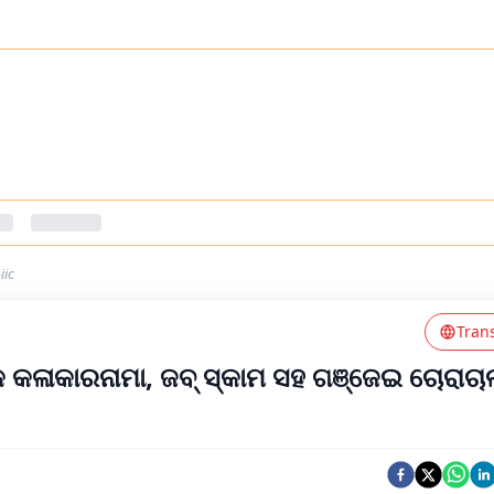
iic
Tran
କ କଳାକାରନାମା, ଜବ୍ ସ୍କାମ ସହ ଗଞ୍ଜେଇ ଚୋରାଚା