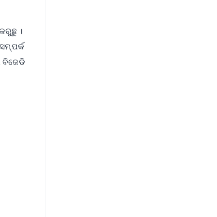
ରୁଛୁ ।
ସମ୍ପର୍କ
 ବିଜେଡି
FREE
⭐
s