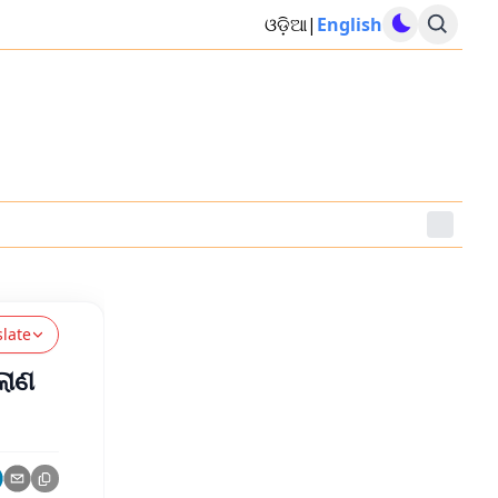
ଓଡ଼ିଆ
|
English
slate
ଲାଣ