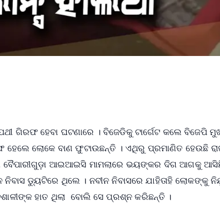
ପଥୀ ଗିରଫ ହେବା ଘଟଣାରେ । ବିଜେଡିକୁ ଟାର୍ଗେଟ କଲେ ବିଜେପି ମୁ
ରଫ ହେଲେ ଲୋକେ ବାଣ ଫୁଟାଉଛନ୍ତି । ଏଥିରୁ ପ୍ରମାଣିତ ହେଉଛି ର
ିବା ବୈପାରୀଗୁଡ଼ା ଆଇଆଇସି ମାମଲାରେ ଭୟଙ୍କର ଦିଗ ଆଗକୁ ଆସିଛ
ନିବାସ ଡ୍ୟୁଟିରେ ଥିଲେ । ନବୀନ ନିବାସରେ ଯାହିତାହି ଲୋକଙ୍କୁ ନିଯ
ାବଶାଳୀଙ୍କ ହାତ ଥିଲା ବୋଲି ସେ ପ୍ରଶ୍ନ କରିଛନ୍ତି ।