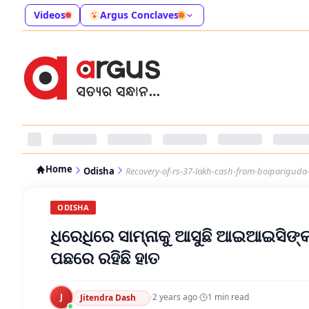
Videos
Argus Conclaves
Home
Odisha
Recovery-of-rs-37-lakh-cash-from-boipariguda-
ODISHA
ଧିରେଧିରେ ସାମ୍ନାକୁ ଆସୁଛି ଆଇଆଇସିଙ୍
ପଛରେ ରହିଛି ହାତ
J
·
2 years ago
·
1
min read
Jitendra Dash