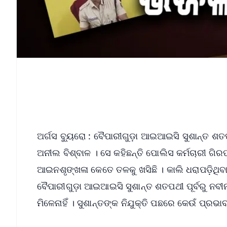
ଅର୍ଗସ ବ୍ୟୁରୋ : ବୈପାରୀଗୁଡ଼ା ଆଇଆଇସି ସୁଶାନ୍ତ ଶତ
ଅନୀଲ ବିଶ୍ବାଳ । ସେ କହିଛନ୍ତି ପୋଲିସ କର୍ମଚାରୀ ଗି
ଆଇନଶୃଙ୍ଖଳା କେତେ ତଳକୁ ଖସିଛି । କାଲି ଧରାପଡ଼ିଥ
ବୈପାରୀଗୁଡ଼ା ଆଇଆଇସି ସୁଶାନ୍ତ ଶତପଥୀ ପୂର୍ବରୁ ନବୀନ 
ମିଳେନାହିଁ । ସୁଶାନ୍ତଙ୍କ ନିଯୁକ୍ତି ପଛରେ କେଉଁ ପ୍ରଭ