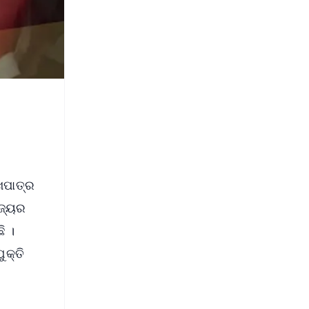
ଖପାତ୍ର
ାଜ୍ୟର
ି ।
ୁକ୍ତି