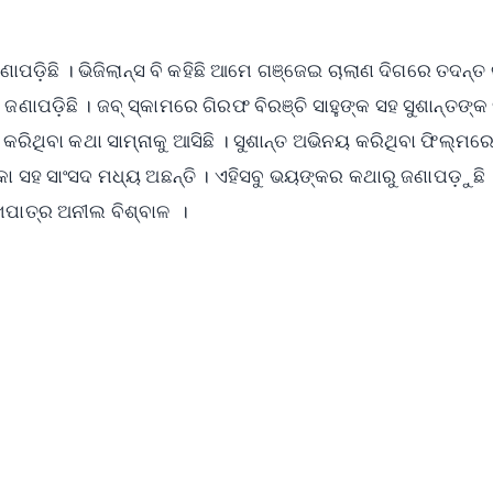
ପଡ଼ିଛି । ଭିଜିଲାନ୍ସ ବି କହିଛି ଆମେ ଗଞ୍ଜେଇ ଚାଲାଣ ଦିଗରେ ତଦନ୍ତ କ
ାପଡ଼ିଛି । ଜବ୍ ସ୍କାମରେ ଗିରଫ ବିରଞ୍ଚି ସାହୁଙ୍କ ସହ ସୁଶାନ୍ତଙ୍କ 
କରିଥିବା କଥା ସାମ୍ନାକୁ ଆସିଛି । ସୁଶାନ୍ତ ଅଭିନୟ କରିଥିବା ଫିଲ୍ମରେ
କା ସହ ସାଂସଦ ମଧ୍ୟ ଅଛନ୍ତି । ଏହିସବୁ ଭୟଙ୍କର କଥାରୁ ଜଣାପଡ଼ୁଛି
ୁଖପାତ୍ର ଅନୀଲ ବିଶ୍ବାଳ ।
✨
📺 Live TV and Breaking News
⭐
⭐
⭐
⭐
4.8 Rating
50K+ Download
OS - Scan QR