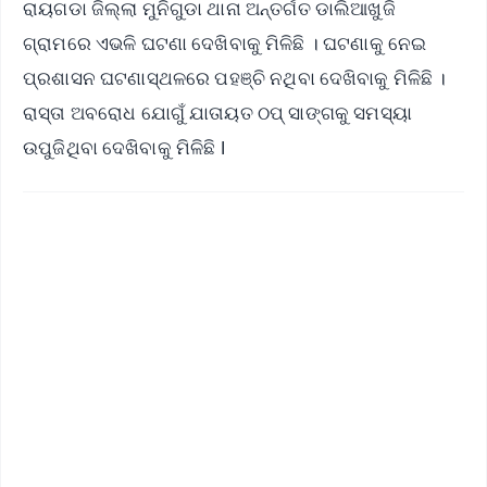
ରାୟଗଡା ଜିଲ୍ଲା ମୁନିଗୁଡା ଥାନା ଅନ୍ତର୍ଗତ ଡାଲିଆଖୁଜି
ଗ୍ରାମରେ ଏଭଳି ଘଟଣା ଦେଖିବାକୁ ମିଳିଛି । ଘଟଣାକୁ ନେଇ
ପ୍ରଶାସନ ଘଟଣାସ୍ଥଳରେ ପହଞ୍ଚି ନଥିବା ଦେଖିବାକୁ ମିଳିଛି ।
ରାସ୍ତା ଅବରୋଧ ଯୋଗୁଁ ଯାତାୟତ ଠପ୍ ସାଙ୍ଗକୁ ସମସ୍ୟା
ଉପୁଜିଥିବା ଦେଖିବାକୁ ମିଳିଛି l