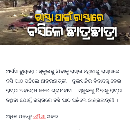
ଅର୍ଗସ ବ୍ୟୁରୋ : ସ୍କୁଲକୁ ଯିବାକୁ ରାସ୍ତା ନଥିବାରୁ ରାସ୍ତାରେ
ବସି ପାଠ ପଢିଲେ ଛାତ୍ରଛାତ୍ରୀ । ଦୁଇସାହିର ବିବାଦକୁ ନେଇ
ରାସ୍ତା ଅବରୋଧ କଲେ ଗ୍ରାମବାସୀ । ସ୍କୁଲକୁ ଯିବାକୁ ରାସ୍ତା
ନଥିବା ଯୋଗୁଁ ରାସ୍ତାରେ ବସି ପାଠ ପଢିଲେ ଛାତ୍ରଛାତ୍ରୀ ।
ଅଧିକ ପଢନ୍ତୁ
ଓଡ଼ିଶା
ଖବର