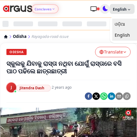
Conclaves
English
ଓଡ଼ିଆ
Argus Agri Vikas
English
Odisha
Rayagada-road-issue
Argus Nari Shakti
Translate
ODISHA
Argus Education Next
ସ୍କୁଲକୁ ଯିବାକୁ ରାସ୍ତା ନଥିବା ଯୋଗୁଁ ରାସ୍ତାରେ ବସି
ପାଠ ପଢିଲେ ଛାତ୍ରଛାତ୍ରୀ
Argus Health Connect
J
·
2 years ago
Jitendra Dash
Argus Swaad Odisha
Argus Chalo Dekhein Apna Desh