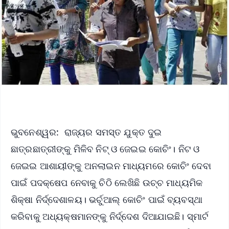
ଭୁବନେଶ୍ୱର: ରାଜ୍ୟର ସମସ୍ତ ଯୁକ୍ତ ଦୁଇ
ଛାତ୍ରଛାତ୍ରୀଙ୍କୁ ମିଳିବ ନିଟ୍‌ ଓ ଜେଇଇ କୋଚିଂ। ନିଟ ଓ
ଜେଇଇ ଆଶାୟୀଙ୍କୁ ଅନଲାଇନ ମାଧ୍ୟମରେ କୋଚିଂ ଦେବା
ପାଇଁ ପଦକ୍ଷେପ ନେବାକୁ ଚିଠି ଲେଖିଛି ଉଚ୍ଚ ମାଧ୍ୟମିକ
ଶିକ୍ଷା ନିର୍ଦ୍ଦେଶାଳୟ। ଭର୍ଚୁଆଲ୍ କୋଚିଂ ପାଇଁ ବ୍ୟବସ୍ଥା
କରିବାକୁ ଅଧ୍ୟକ୍ଷମାନଙ୍କୁ ନିର୍ଦ୍ଦେଶ ଦିଆଯାଇଛି। ସ୍ମାର୍ଟ