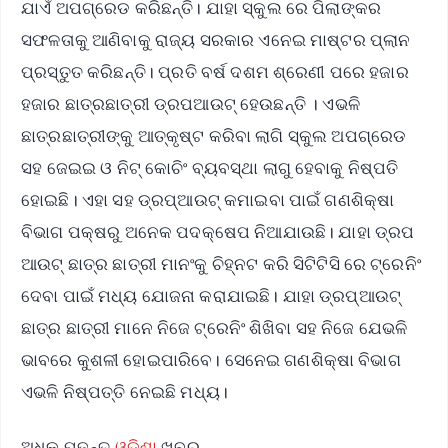
ଯାଏଁ ଅପଗ୍ରେଡ କରିଛନ୍ତି। ଯାହା ସ୍କୁଲ ରେ ପିଲାଙ୍କର
ସଫଳତାକୁ ଆଣିବାକୁ ରାଜ୍ୟ ସରକାର ଏନେଇ ମାଷ୍ଟର ପ୍ଲାନ
ପ୍ରସ୍ତୁତ କରିଛନ୍ତି। ପ୍ରତି ବର୍ଷ ଦଶମ ଶ୍ରେଣୀ ପରେ ହଜାର
ହଜାର ଛାତ୍ରଛାତ୍ରୀ ଡ୍ରପଆଉଟ୍ ହେଉଛନ୍ତି । ଏଭଳି
ଛାତ୍ରଛାତ୍ରୀଙ୍କୁ ଆତ୍କୃଷ୍ଟ କରିବା ଲାଗି ସ୍କୁଲ ଅପଗ୍ରେଡ
ସହ ଜେଇଇ ଓ ନିଟ୍ କୋଚିଂ ବ୍ୟବସ୍ଥା ଲାଗୁ ହେବାକୁ ନିଷ୍ପତି
ହୋଇଛି। ଏହା ସହ ଡ୍ରପ୍ଆଉଟ୍ କମାଇବା ପାଇଁ ଗଣଶିକ୍ଷା
ବିଭାଗ ପକ୍ଷରୁ ଅନେକ ପଦକ୍ଷେପ ନିଆଯାଉଛି। ଯାହା ଡ୍ରପ
ଆଉଟ୍ ଛାତ୍ର ଛାତ୍ରୀ ମାନଂକୁ ଚିହ୍ନଟ କରି ସିଟିଟିସି ରେ ଟ୍ରେନିଂ
ଦେବା ପାଇଁ ମଧ୍ୟ ଯୋଜନା କରାଯାଇଛି। ଯାହା ଡ୍ରପ୍ଆଉଟ୍
ଛାତ୍ର ଛାତ୍ରୀ ମାନେ ନିଜେ ଟ୍ରେନିଂ ଶିଖିବା ସହ ନିଜେ ଯେଭଳି
ଭାବରେ କୁଶଳୀ ହୋଇପାରିବେ। ସେନେଇ ଗଣଶିକ୍ଷା ବିଭାଗ
ଏଭଳି ନିଷ୍ପତ୍ତି ନେଇଛି ମଧ୍ୟ।
ଅଧିକ ପଢନ୍ତୁ
ଓଡ଼ିଶା
ଖବର