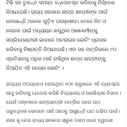
ଟିଭି ସହ ତୁରନ୍ତ ସମସ୍ତ ବନ୍ଦୋବସ୍ତ କରିବାକୁ ନିର୍ଦ୍ଦେଶ
ଦିଆଯାଇଛି। ରାଜ୍ୟ ସରକାର ଛାତ୍ର ଛାତ୍ରୀଙ୍କ ପାଇଁ
ନେଉଛନ୍ତି ଅନେକ ଗୁଡ଼ିଏ ପଦକ୍ଷେପ। ତେବେ ନିଟ ଓ
ଜେଇଇ ପାଇଁ ଅଧ୍ୟୟନ କରୁଥିବା ଆଶାକର୍ମୀଙ୍କୁ
ସପ୍ଲିମେଣ୍ଟାରୀ ଭାବରେ ଅନଲାଇନ କୋଚିଂ ପ୍ରଦାନ
କରିବାକୁ ନିଷ୍ପତ୍ତି ନିଆଯାଇଛି। ଏହା ସହ ମାଟ୍ରିକରେ ୯୦
ପ୍ରତିଶତରୁ ଅଧିକ ମାର୍କ ରଖିଥିବା ଛାତ୍ର ଛାତ୍ରୀଙ୍କୁ
ଦିଆଯିବ ଏହି ମାଗଣା କୋଚିଂ ।
ରାଜ୍ୟର ଅପଗ୍ରେଡ ହୋଇଥିବା ୧୦୧ ସ୍କୁଲରେ ଏହି ବ୍ୟବସ୍ଥା
ଲାଗୁ କରିବାକୁ ଯୋଜନା କରିଛି ବିଦ୍ୟାଳୟ ଓ ଗଣଶିକ୍ଷା ବିଭାଗ।
ଯେଉଁ ଅଞ୍ଚଳରେ ଛାତ୍ରଛାତ୍ରୀ ମାଟ୍ରିକ ପରେ ପାଠ
ପଢୁନଥିଲେ ସେମାନେ ଆଜି ଆଗକୁ ଆସୁଛନ୍ତି ପାଠ ପଢିବା ପାଇଁ।
ଯାହା କୁ ନେଇ ରାଜ୍ୟ ସରକାର ସ୍କୁଲ ଦଶମ ପରେ ଦ୍ୱାଦଶ