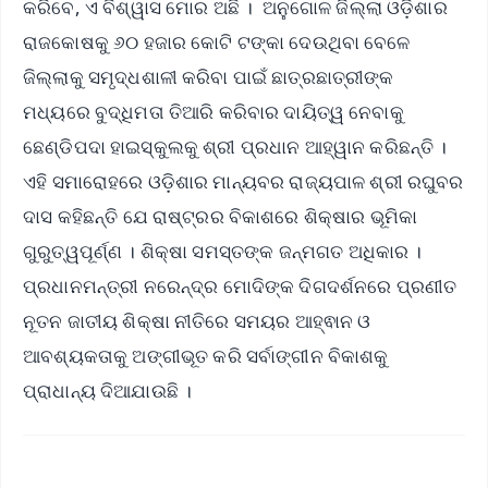
କରିବେ, ଏ ବିଶ୍ୱାସ ମୋର ଅଛି । ଅନୁଗୋଳ ଜିଲ୍ଲା ଓଡ଼ିଶାର
ରାଜକୋଷକୁ ୬୦ ହଜାର କୋଟି ଟଙ୍କା ଦେଉଥିବା ବେଳେ
ଜିଲ୍ଲାକୁ ସମୃଦ୍ଧଶାଳୀ କରିବା ପାଇଁ ଛାତ୍ରଛାତ୍ରୀଙ୍କ
ମଧ୍ୟରେ ବୁଦ୍ଧିମତା ତିଆରି କରିବାର ଦାୟିତ୍ୱ ନେବାକୁ
ଛେଣ୍ଡିପଦା ହାଇସ୍କୁଲକୁ ଶ୍ରୀ ପ୍ରଧାନ ଆହ୍ୱାନ କରିଛନ୍ତି ।
ଏହି ସମାରୋହରେ ଓଡ଼ିଶାର ମାନ୍ୟବର ରାଜ୍ୟପାଳ ଶ୍ରୀ ରଘୁବର
ଦାସ କହିଛନ୍ତି ଯେ ରାଷ୍ଟ୍ରର ବିକାଶରେ ଶିକ୍ଷାର ଭୂମିକା
ଗୁରୁତ୍ୱପୂର୍ଣ୍ଣ । ଶିକ୍ଷା ସମସ୍ତଙ୍କ ଜନ୍ମଗତ ଅଧିକାର ।
ପ୍ରଧାନମନ୍ତ୍ରୀ ନରେନ୍ଦ୍ର ମୋଦିଙ୍କ ଦିଗଦର୍ଶନରେ ପ୍ରଣୀତ
ନୂତନ ଜାତୀୟ ଶିକ୍ଷା ନୀତିରେ ସମୟର ଆହ୍ଵାନ ଓ
ଆବଶ୍ୟକତାକୁ ଅଙ୍ଗୀଭୂତ କରି ସର୍ବାଙ୍ଗୀନ ବିକାଶକୁ
ପ୍ରାଧାନ୍ୟ ଦିଆଯାଉଛି ।