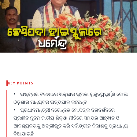
KEY POINTS
• ରାଷ୍ଟ୍ରର ବିକାଶରେ ଶିକ୍ଷାର ଭୂମିକା ଗୁରୁତ୍ୱପୂର୍ଣ୍ଣ ବୋଲି
ଓଡ଼ିଶାର ମାନ୍ୟବର ରାଜ୍ୟପାଳ କହିଛନ୍ତି
• ପ୍ରଧାନମନ୍ତ୍ରୀ ନରେନ୍ଦ୍ର ମୋଦିଙ୍କ ଦିଗଦର୍ଶନରେ
ପ୍ରଣୀତ ନୂତନ ଜାତୀୟ ଶିକ୍ଷା ନୀତିରେ ସମୟର ଆହ୍ଵାନ ଓ
ଆବଶ୍ୟକତାକୁ ଅଙ୍ଗୀଭୂତ କରି ସର୍ବାଙ୍ଗୀନ ବିକାଶକୁ ପ୍ରାଧାନ୍ୟ
ଦିଆଯାଉଛି