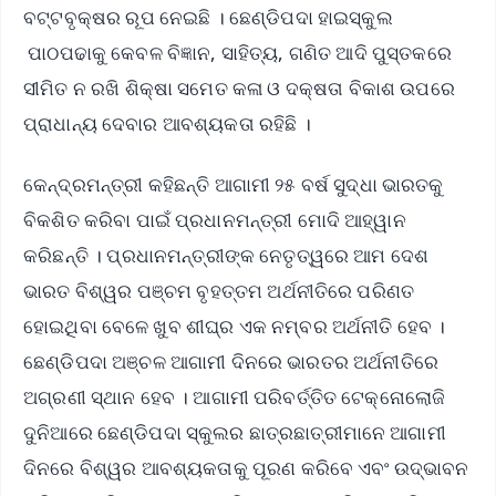
ବଟ୍ଟବୃକ୍ଷର ରୂପ ନେଇଛି । ଛେଣ୍ଡିପଦା ହାଇସ୍କୁଲ
ପାଠପଢାକୁ କେବଳ ବିଜ୍ଞାନ, ସାହିତ୍ୟ, ଗଣିତ ଆଦି ପୁସ୍ତକରେ
ସୀମିତ ନ ରଖି ଶିକ୍ଷା ସମେତ କଳା ଓ ଦକ୍ଷତା ବିକାଶ ଉପରେ
ପ୍ରାଧାନ୍ୟ ଦେବାର ଆବଶ୍ୟକତା ରହିଛି ।
କେନ୍ଦ୍ରମନ୍ତ୍ରୀ କହିଛନ୍ତି ଆଗାମୀ ୨୫ ବର୍ଷ ସୁଦ୍ଧା ଭାରତକୁ
ବିକଶିତ କରିବା ପାଇଁ ପ୍ରଧାନମନ୍ତ୍ରୀ ମୋଦି ଆହ୍ୱାନ
କରିଛନ୍ତି । ପ୍ରଧାନମନ୍ତ୍ରୀଙ୍କ ନେତୃତ୍ୱରେ ଆମ ଦେଶ
ଭାରତ ବିଶ୍ୱର ପଞ୍ଚମ ବୃହତ୍ତମ ଅର୍ଥନୀତିରେ ପରିଣତ
ହୋଇଥିବା ବେଳେ ଖୁବ ଶୀଘ୍ର ଏକ ନମ୍ବର ଅର୍ଥନୀତି ହେବ ।
ଛେଣ୍ଡିପଦା ଅଞ୍ଚଳ ଆଗାମୀ ଦିନରେ ଭାରତର ଅର୍ଥନୀତିରେ
ଅଗ୍ରଣୀ ସ୍ଥାନ ହେବ । ଆଗାମୀ ପରିବର୍ତ୍ତିତ ଟେକ୍ନୋଲୋଜି
ଦୁନିଆରେ ଛେଣ୍ଡିପଦା ସ୍କୁଲର ଛାତ୍ରଛାତ୍ରୀମାନେ ଆଗାମୀ
ଦିନରେ ବିଶ୍ୱର ଆବଶ୍ୟକତାକୁ ପୂରଣ କରିବେ ଏବଂ ଉଦ୍ଭାବନ