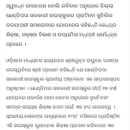
ଜ୍ୱଳନ୍ତ ଉଦାହରଣ ବୋଲି ରବିବାର ଅନୁଗୋଳ ଜିଲ୍ଲା
ଛେଣ୍ଡିପଦା ସରକାରୀ ହାଇସ୍କୁଲର ପ୍ଲାଟିନମ ଜୁବିଲିର
ଉଦଯାପନୀ ସମାରୋହରେ ଯୋଗଦେଇ କହିଛନ୍ତି କେନ୍ଦ୍ର
ଶିକ୍ଷା, ଦକ୍ଷତା ବିକାଶ ଓ ଉଦ୍ୟମିତା ମନ୍ତ୍ରୀ ଧର୍ମେନ୍ଦ୍ର
ପ୍ରଧାନ ।
ଓଡ଼ିଶାର ମାନ୍ୟବର ରାଜ୍ୟପାଳ ଶ୍ରୀଯୁକ୍ତ ରଘୁବର ଦାସଙ୍କ
ଉପସ୍ଥିତିରେ ଶ୍ରୀ ପ୍ରଧାନ କହିଛନ୍ତି ଯେ ଛେଣ୍ଡିପଦା
ସରକାରୀ ହାଇସ୍କୁଲ ସ୍ଥାନୀୟ ଅଞ୍ଚଳରେ ଏକ ସମ୍ମାନସ୍ପଦ
ଅନୁଷ୍ଠାନ । ଛେଣ୍ଡିପଦା ସରକାରୀ ହାଇସ୍କୁଲ ଦୀର୍ଘ ୭୫ ବର୍ଷ
ଯାତ୍ରାରେ ପଦାର୍ପଣ ହେବା କେବଳ ଅନୁଗୋଳ ନୁହେଁ ବରଂ
ସମଗ୍ର ରାଜ୍ୟର ଶିକ୍ଷା ଜଗତ ପାଇଁ ଏକ ବଡ ଉପଲବ୍ଧି ।
ସ୍ଥାନୀୟ ଲୋକଙ୍କ ଉଦ୍ୟମରେ ୧୯୪୮ ମସିହାରେ ପ୍ରତିଷ୍ଠିତ
ଏହି ହାଇସ୍କୁଲ ଗୁଣାତ୍ମକ ଶିକ୍ଷା ପ୍ରଦାନ କରିବାରେ ଏକ