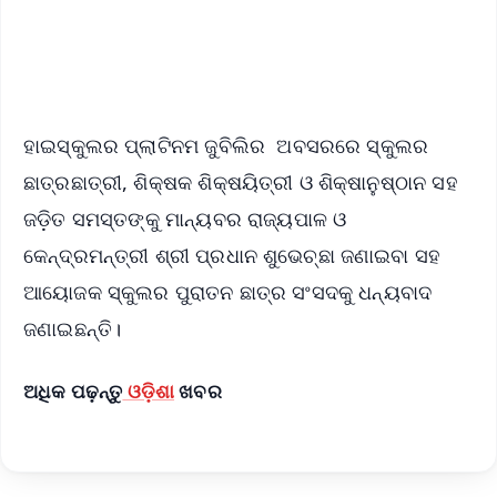
Android - Scan QR
iOS - Scan QR
ହାଇସ୍କୁଲର ପ୍ଲାଟିନମ ଜୁବିଲିର ଅବସରରେ ସ୍କୁଲର
ଛାତ୍ରଛାତ୍ରୀ, ଶିକ୍ଷକ ଶିକ୍ଷୟିତ୍ରୀ ଓ ଶିକ୍ଷାନୁଷ୍ଠାନ ସହ
ଜଡ଼ିତ ସମସ୍ତଙ୍କୁ ମାନ୍ୟବର ରାଜ୍ୟପାଳ ଓ
କେନ୍ଦ୍ରମନ୍ତ୍ରୀ ଶ୍ରୀ ପ୍ରଧାନ ଶୁଭେଚ୍ଛା ଜଣାଇବା ସହ
ଆୟୋଜକ ସ୍କୁଲର ପୁରାତନ ଛାତ୍ର ସଂସଦକୁ ଧନ୍ୟବାଦ
ଜଣାଇଛନ୍ତି।
ଅଧିକ ପଢ଼ନ୍ତୁ
ଓଡ଼ିଶା
ଖବର