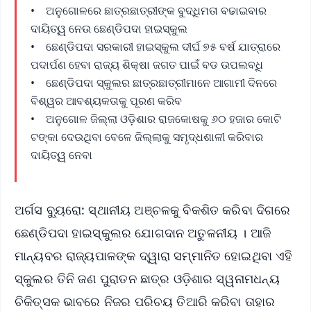
• ଅନୁଗୋଳରେ ଛାତ୍ରଛାତ୍ରୀଙ୍କ ବୁଦ୍ଧିମତା ବଢାଇବାର
ଦାୟିତ୍ୱ ନେଉ ଛେଣ୍ଡିପଦା ହାଇସ୍କୁଲ
• ଛେଣ୍ଡିପଦା ସରକାରୀ ହାଇସ୍କୁଲ ଦୀର୍ଘ ୭୫ ବର୍ଷ ଯାତ୍ରାରେ
ପଦାର୍ପଣ ହେବା ରାଜ୍ୟ ଶିକ୍ଷା ଜଗତ ପାଇଁ ବଡ ଉପଲବ୍ଧି
• ଛେଣ୍ଡିପଦା ସ୍କୁଲର ଛାତ୍ରଛାତ୍ରୀମାନେ ଆଗାମୀ ଦିନରେ
ବିଶ୍ୱର ଆବଶ୍ୟକତାକୁ ପୂରଣ କରିବ
• ଅନୁଗୋଳ ଜିଲ୍ଲା ଓଡ଼ିଶାର ରାଜକୋଷକୁ ୬୦ ହଜାର କୋଟି
ଟଙ୍କା ଦେଉଥିବା ବେଳେ ଜିଲ୍ଲାକୁ ସମୃଦ୍ଧଶାଳୀ କରିବାର
ଦାୟିତ୍ୱ ନେବା
ଅର୍ଗସ ବ୍ୟୁରୋ: ସ୍ଥାନୀୟ ଅଞ୍ଚଳକୁ ବିକଶିତ କରିବା ଦିଗରେ
ଛେଣ୍ଡିପଦା ହାଇସ୍କୁଲର ଯୋଗଦାନ ଅତୁଳନୀୟ । ଆଜି
ମାନ୍ୟବର ରାଜ୍ୟପାଳଙ୍କ ଦ୍ୱାରା ସମ୍ମାନିତ ହୋଇଥିବା ଏହି
ସ୍କୁଲର ତିନି ଜଣ ପୁରାତନ ଛାତ୍ର ଓଡ଼ିଶାର ସ୍ୱନାମଧନ୍ୟ
ଚିକିତ୍ସକ ଭାବରେ ନିଜର ପରିଚୟ ତିଆରି କରିବା ତାହାର