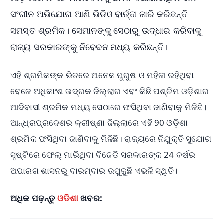
ସଂଗୀନ ଅଭିଯୋଗ ଆଣି ଭିଡିଓ ବାର୍ତ୍ତା ଜାରି କରିଛନ୍ତି
ସମସ୍ତ ଶ୍ରମିକ। ସେମାନଙ୍କୁ ସେଠାରୁ ଉଦ୍ଧାର କରିବାକୁ
ରାଜ୍ୟ ସରକାରଙ୍କୁ ନିବେଦନ ମଧ୍ୟ କରିଛନ୍ତି।
ଏହି ଶ୍ରମିକଙ୍କ ଭିତରେ ଅନେକ ପୁରୁଷ ଓ ମହିଳା ରହିଥିବା
ବେଳେ ଅଧିକାଂଶ ଭଦ୍ରକ ଜିଲ୍ଲାର ଏବଂ କିଛି ପଶ୍ଚିମ ଓଡ଼ିଶାର
ଆଦିବାସୀ ଶ୍ରମିକ ମଧ୍ୟ ସେଠାରେ ଫସିଥିବା ଜାଣିବାକୁ ମିଳିଛି।
ଆନ୍ଧ୍ରପ୍ରଦେଶର କ୍ରୀଷ୍ଣା ଜିଲ୍ଲାରେ ଏହି 90 ଓଡ଼ିଶା
ଶ୍ରମିକ ଫସିଥିବା ଜାଣିବାକୁ ମିଳିଛି। ରାଜ୍ୟରେ ନିଯୁକ୍ତି ସୁଯୋଗ
ସୃଷ୍ଟିରେ ଫେଲ୍ ମାରିଥିବା ବିଜେଡି ସରକାରଙ୍କ 24 ବର୍ଷର
ଅପାରଗ ଶାସନରୁ ବାରମ୍ବାର ଉପୁଜୁଛି ଏଭଳି ସ୍ଥିତି।
ଅଧିକ ପଢ଼ନ୍ତୁ
ଓଡିଶା
ଖବର: