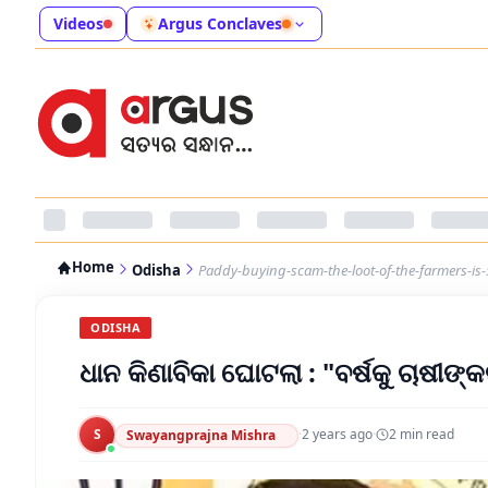
Videos
Argus Conclaves
Home
Odisha
Paddy-buying-scam-the-loot-of-the-farmers-is-
ODISHA
ଧାନ କିଣାବିକା ଘୋଟଲା : "ବର୍ଷକୁ ଚାଷୀଙ
S
·
2 years ago
·
2
min read
Swayangprajna Mishra