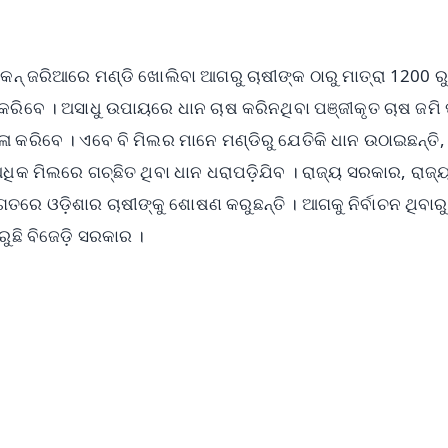
ନ୍ ଜରିଆରେ ମଣ୍ଡି ଖୋଲିବା ଆଗରୁ ଚାଷୀଙ୍କ ଠାରୁ ମାତ୍ରା 1200 ର
 କରିବେ । ଅସାଧୁ ଉପାୟରେ ଧାନ ଚାଷ କରିନଥିବା ପଞ୍ଜୀକୃତ ଚାଷ ଜମି 
 କରିବେ । ଏବେ ବି ମିଲର ମାନେ ମଣ୍ଡିରୁ ଯେତିକି ଧାନ ଉଠାଇଛନ୍ତି,
ିକ ମିଲରେ ଗଚ୍ଛିତ ଥିବା ଧାନ ଧରାପଡ଼ିଯିବ । ରାଜ୍ୟ ସରକାର, ରାଜ୍
ରେ ଓଡ଼ିଶାର ଚାଷୀଙ୍କୁ ଶୋଷଣ କରୁଛନ୍ତି । ଆଗକୁ ନିର୍ବାଚନ ଥିବାର
ରୁଛି ବିଜେଡ଼ି ସରକାର ।
✨
📺 Live TV and Breaking News
⭐
⭐
⭐
⭐