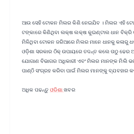
ଆଉ ସେହି ଟୋକନ ମିଲର କିଣି ନେଇଯିବ । ମିଲର ଏହି ଟୋକ
ଟଙ୍କାରେ କିଣିଥିବା ଲକ୍ଷ ଲକ୍ଷ କୁଇଣ୍ଟାଲ ଧାନ ବିକ୍ରି
ମିଳିଥିବା ଟୋକନ ଜରିଆରେ ମିଲର ମାନେ ଧାନକୁ କଳାରୁ ଧଳା
ଓଡ଼ିଶା ସରକାର ଠିକ୍ ଉପାୟରେ ତଦନ୍ତ କଲେ ତାଠୁ ଢେର ଅଧ
ଯୋଗାଣ ବିଭାଗର ଅଧିକାରୀ ଏବଂ ମିଲର ମାନଙ୍କ ମିଲି ଭଗତ
ପାଣ୍ଠି ସଂଗ୍ରହ କରିବା ପାଇଁ ମିଲର ମାନଙ୍କୁ ବ୍ଯବହାର କ
ଅଧିକ ପଢନ୍ତୁ
ଓଡିଶା
ଖବର
📱 Get Argus News App
📰 60 Word News
🎬 Argus Podcast