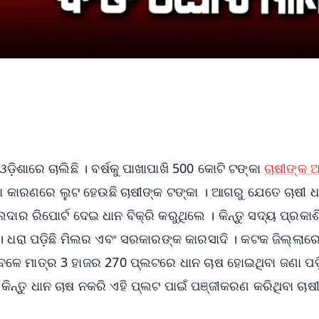
ଡ଼ିଶାରେ ଚାଲିଛି । ବର୍ଷକୁ ପାଖାପାଖି 500 କୋଟି ଟଙ୍କା
ଚାଷୀଙ୍କ ଅ
କା କାରଣରେ ଲୁଟ ହେଉଛି ଚାଷୀଙ୍କ ଟଙ୍କା । ଆଗରୁ ଯେତେ ଚାଷୀ ଧ
ାର ରିପୋର୍ଟ ଦେଇ ଧାନ ବିକ୍ରି କରୁଥିଲେ । କିନ୍ତୁ ସଦ୍ୟ ପ୍ରକାଶ
ୟ । ଧରା ପଡ଼ିଛି ମିଲର ଏବଂ ସରକାରଙ୍କ କାରସାଦି । କଟକ ଜିଲ୍ଲାର
ଳେ ମାତ୍ର 3 ହାଜର 270 ପ୍ଲଟରେ ଧାନ ଚାଷ ହୋଇଥିବା ଜଣା ପଡ଼ି
କିନ୍ତୁ ଧାନ ଚାଷ ନକରି ଏହି ପ୍ଲଟ ପାଇଁ ପଞ୍ଜୀକରଣ କରିଥିବା ଚାଷ