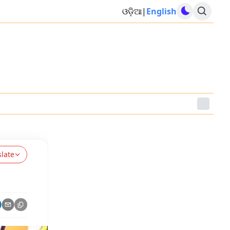
ଓଡ଼ିଆ
|
English
slate