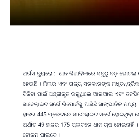
ଅର୍ଗସ ବ୍ୟୁରୋ : ଧାନ କିଣାବିକାରେ ସବୁଠୁ ବଡ଼ ଘୋଟଲା ଓ
ହେଉଛି । ମିଲର ଏବଂ ରାଜ୍ୟ ସରକାରଙ୍କ ମଧୂଚନ୍ଦ୍ରି
ବିକିବା ପାଇଁ ପଞ୍ଜୀକୃତ କରୁଥିଲେ ଆରଆଇ ଏବଂ ତହସିଲଦ
ସାଟେଲାଇଟ ସର୍ଭେ ରିପୋର୍ଟରୁ ଆସିଛି ସାଙ୍ଘାତିକ ତଥ୍
ହାଜର 445 ପ୍ଲେଟରେ ସାଟେଲାଇଟ ସର୍ଭେ ହୋଇଥିବା ବେ
ଅର୍ଥାତ 49 ହାଜର 175 ପ୍ଲଟରେ ଧାନ ଚାଷ ହୋଇନାହିଁ । 
ଟୋକନ ପାଇବେ ।