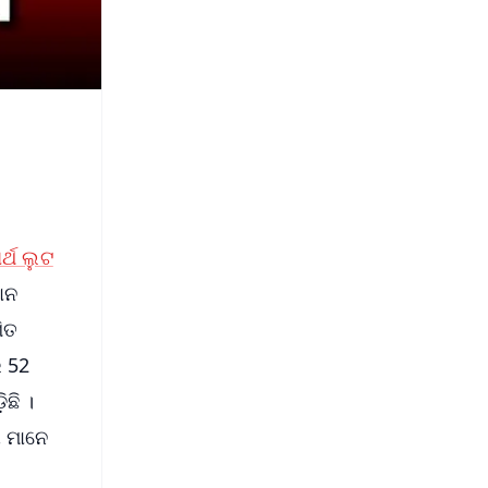
ର୍ଥ ଲୁଟ
ାନ
ିତ
େ 52
ଛି ।
ୀ ମାନେ