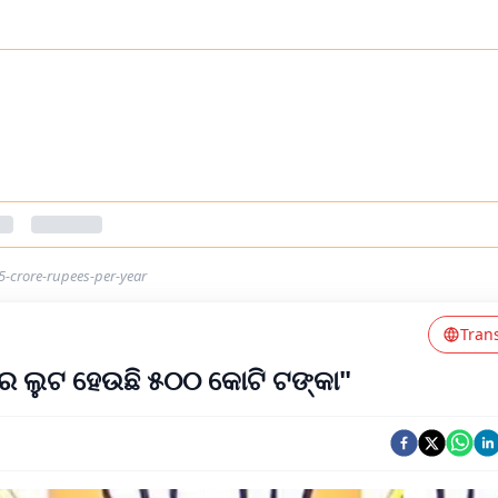
5-crore-rupees-per-year
Tran
୍କର ଲୁଟ ହେଉଛି ୫୦୦ କୋଟି ଟଙ୍କା"