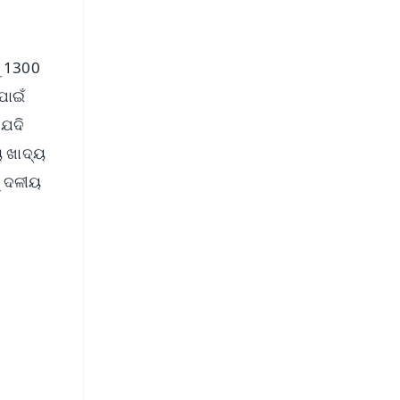
ୁ 1300
ପାଇଁ
 ଯଦି
ୟ ଖାଦ୍ୟ
ୁ ଦଳୀୟ
FREE
⭐