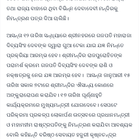
ତଥା ରାଜ୍ୟ ବାହାରେ ଥିବା ବିଭିନ୍ନ ଦେବାଦେବୀ ମନ୍ଦିରକୁ
ନିମନ୍ତ୍ରଣ ପତ୍ର ଦିଆ ଚାଲିଛି।
ଆସନ୍ତା ୧୨ ତାରିଖ ସନ୍ଧ୍ୟାରେ ଶ୍ରୀନହରରେ ଗଜପତି ମହାରାଜା
ଦିବ୍ୟସିଂହ ଦେବଙ୍କ ଦ୍ୱାରା ଗୁଆ ଟେକା ଯାଇ ଯଜ୍ଞ ନିମନ୍ତେ
ପ୍ରକ୍ରିୟା ଆରମ୍ଭ ହେବ। ଶ୍ରୀମନ୍ଦିର ରାଜପୁରୋହିତଙ୍କ
ପରାମର୍ଶ କ୍ରମେ ଗଜପତି ଦିବ୍ୟସିଂହ ଦେବଙ୍କ ରାଶି ଓ
ନକ୍ଷତ୍ରକୁ ନେଇ ଯଜ୍ଞ ଆରମ୍ଭ ହେବ। ଆସନ୍ତା ଜାନୁଆରୀ ୧୫
ତାରିଖ ସକାଳ ୭ଟାରେ ଶ୍ରୀମନ୍ଦିର ଐସାନ୍ୟ କୋଣରେ
ଅଙ୍କୁରାରୋପଣ କରାଯିବ। ୧୭ ତାରିଖ ପୂର୍ଣ୍ଣାହୁତି
କାର୍ଯ୍ୟକ୍ରମରେ ମୁଖ୍ୟମନ୍ତ୍ରୀ ଯୋଗଦେବେ। ସେପଟେ
ପରିକ୍ରମା ପ୍ରକଳ୍ପ ଲୋକାର୍ପଣ ଉତ୍ସବରେ ପ୍ରଧାନମନ୍ତ୍ରୀ
ଓ ମହାମହୀମ ରାଷ୍ଟ୍ରପତିଙ୍କୁ ନିମନ୍ତ୍ରଣ କରାଯିବା ଆବଶ୍ୟକ
ବୋଲି କହିଛନ୍ତି ବରିଷ୍ଠ ସେବାୟତ ହଜୁରୀ କୃଷ୍ନଚନ୍ଦ୍ର