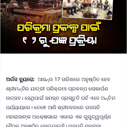
ଅର୍ଗସ ବ୍ୟୁରୋ:
ଆସନ୍ତା 17 ତାରିଖରେ ଅନୁଷ୍ଠିତ ହେବ
ଶ୍ରୀମନ୍ଦିର ଯାତ୍ରୀ ପରିକ୍ରମା ପ୍ରକଳ୍ପ ଲୋକାର୍ପଣ
ଉତ୍ସବ। ସେଥିପାଇଁ ସମସ୍ତ ପ୍ରସ୍ତୁତି ପର୍ବ ଏବେ ଅନ୍ତିମ
ପର୍ଯ୍ୟାୟରେ। ତେଵେ ଆଜି ଶ୍ରୀନହରରେ ଗଜପତି
ମହାରାଜାଙ୍କ ଅଧକ୍ଷତାରେ ଏନେଇ ଏକ ଗୁରୁତ୍ୱପୂର୍ଣ୍ଣ
ବୈଠକ ଅନୁଷ୍ଠିତ ହୋଇଯାଇଛି। ଗଜପତି ମହାରାଜା