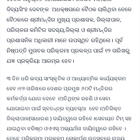
ଦିବ୍ୟସିଂହ ଦେବଙ୍କ ଅଧକ୍ଷତାରେ ବୈଠକ ଚାଲିଥିବା ବେଳେ
ବୈଠକରେ ଶ୍ରୀମନ୍ଦିର ମୁଖ୍ୟ ପ୍ରଶାସକ, ଜିଲ୍ଲାପାଳ,
ପରିଚାଳନା କମିଟିର ସଦସ୍ୟ,ଜିଲ୍ଲା ଓ ଶ୍ରୀମନ୍ଦିର
ପ୍ରଶାସନିକ ଅଧିକାରୀ ମାନେ ଉପସ୍ଥିତ ରହିଥିଲେ। ପୂର୍ବ
ନିଷ୍ପତ୍ତି ମୁତାବକ ପରିକ୍ରମା ପ୍ରକଳ୍ପ ପାଇଁ ୧୨ ତାରିଖରୁ
ଯଜ୍ଞ ପ୍ରକ୍ରିୟା ଆରମ୍ଭ ହେବ।
୩ ଦିନ ଧରି ଭବ୍ୟ ସାଂସ୍କୃତିକ ଓ ଆଧ୍ୟାତ୍ମିକ କାର୍ଯ୍ୟକ୍ରମ
ହେବ।୧୭ ତାରିଖରେ ଦେଶର ପ୍ରମୁଖ ୬୦ଟି ମନ୍ଦିରର
କର୍ମକର୍ତ୍ତା ଯୋଗ ଦେବେ ।ଅତିଥିଙ୍କ ରହଣି ଓ ସେବା
ଯୋଗାଇବା ପାଇଁ ସ୍ବତନ୍ତ୍ର ବ୍ୟବସ୍ଥା ହେବ।ଅତିରିକ୍ତ
ଜିଲ୍ଲାପାଳ(ସାଧାରଣ ) ଦାୟିତ୍ୱରେ ରହିବେ।ସେବାୟତ ଟିମ୍ ସହ
ଯାଇଥିବା ବରିଷ୍ଠ ଓଏଏସ୍ ଅଭ୍ୟର୍ଥନା ଦାୟିତ୍ୱରେ ରହିବେ ।
ତେବେ ପରିକ୍ରମା ପ୍ରକଳ୍ପ ଲୋକାର୍ପଣ ଉତ୍ସବରେ ରାଜ୍ୟ