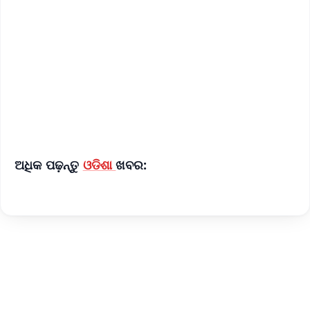
📰 60 Word News
🎬 Argus Podcast
📺 Live TV and Breaking News
🔔 Free Notification Alerts
Download Free:
Android - Scan QR
iOS - Scan QR
ଅଧିକ ପଢ଼ନ୍ତୁ
ଓଡିଶା
ଖବର: