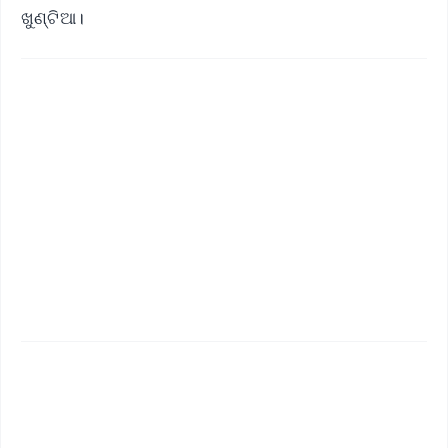
ଖୁଣ୍ଟିଆ।
✨
📱 Get Argus News App