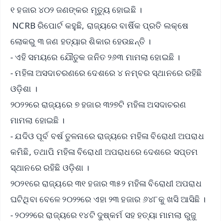
୧ ହଜାର ୪୦୨ ଜଣଙ୍କର ମୃତ୍ୟୁ ହୋଇଛି ।
NCRB ରିପୋର୍ଟ କହୁଛି, ରାଜ୍ୟରେ ବାର୍ଷିକ ପ୍ରତି ଲକ୍ଷେ
ଲୋକରୁ ୩ ଜଣ ହତ୍ୟାର ଶିକାର ହେଉଛନ୍ତି ।
- ଏହି ସମୟରେ ଯୌତୁକ ଜନିତ ୨୬୩ ମାମଲା ହୋଇଛି ।
- ମହିଳା ଅସଦାଚରଣରେ ଦେଶରେ ୪ ନମ୍ବର ସ୍ଥାନରେ ରହିଛି
ଓଡ଼ିଶା ।
୨୦୨୨ରେ ରାଜ୍ୟରେ ୭ ହଜାର ୩୨୭ଟି ମହିଳା ଅସଦାଚରଣ
ମାମଲା ହୋଇଛି ।
- ଯଦିଓ ପୂର୍ବ ବର୍ଷ ତୁଳନାରେ ରାଜ୍ୟରେ ମହିଳା ବିରୋଧୀ ଅପରାଧ
କମିଛି, ତଥାପି ମହିଳା ବିରୋଧୀ ଅପରାଧରେ ଦେଶରେ ସପ୍ତମ
ସ୍ଥାନରେ ରହିଛି ଓଡ଼ିଶା ।
୨୦୨୧ରେ ରାଜ୍ୟରେ ୩୧ ହଜାର ୩୫୨ ମହିଳା ବିରୋଧୀ ଅପରାଧ
ଘଟିଥିବା ବେଳେ ୨୦୨୨ରେ ଏହା ୨୩ ହଜାର ୬୪୮କୁ ଖସି ଆସିଛି ।
- ୨୦୨୨ରେ ରାଜ୍ୟରେ ୧୪ଟି ଦୁଷ୍କର୍ମ ସହ ହତ୍ୟା ମାମଲା ରୁଜୁ