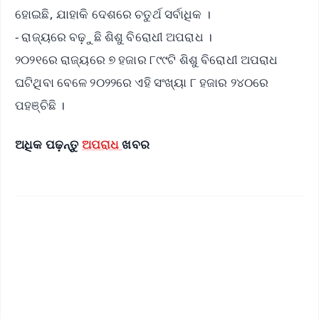
ହୋଇଛି, ଯାହାକି ଦେଶରେ ଚତୁର୍ଥ ସର୍ବାଧିକ ।
- ରାଜ୍ୟରେ ବଢ଼ୁଛି ଶିଶୁ ବିରୋଧୀ ଅପରାଧ ।
୨୦୨୧ରେ ରାଜ୍ୟରେ ୭ ହଜାର ୮୯୯ଟି ଶିଶୁ ବିରୋଧୀ ଅପରାଧ
ଘଟିଥିବା ବେଳେ ୨୦୨୨ରେ ଏହି ସଂଖ୍ୟା ୮ ହଜାର ୨୪୦ରେ
ପହଞ୍ଚିଛି ।
ଅଧିକ ପଢ଼ନ୍ତୁ
ଅପରାଧ
ଖବର