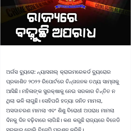
ଅର୍ଗସ ବ୍ୟୁରୋ: ନ୍ୟାସନାଲ୍ କ୍ରାଇମରେକର୍ଡ ବ୍ୟୁରୋର
ପ୍ରକାଶିତ ୨୦୨୨ ରିପୋର୍ଟରେ ଚିନ୍ତାଜନକ ତଥ୍ୟ ସାମ୍ନାକୁ
ଆସିଛି। ମହିଳାଙ୍କ ସୁରକ୍ଷାକୁ ନେଇ ସରକାର ଚିନ୍ତିତ ନ
ଥିଲା ଭଳି ଲାଗୁଛି। ସେହିପରି ହତ୍ୟା ଜନିତ ମାମଲା,
ଅସଦାଚରଣ ମାମଲା ଏବଂ ଶିଶୁ ବିରୋଧୀ ଅପରାଧ ମାମଲା
ଦିନକୁ ଦିନ ବଢ଼ିବାରେ ଲାଗିଛି। କଣ କରୁଛି ରାଜ୍ୟରେ ବିଜେଡି
ସରକାର ବୋଲି ବିଜେପି ପ୍ରଶ୍ନ କରିଛି।