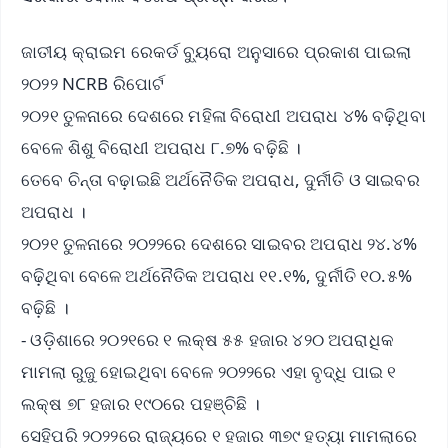
ଜାତୀୟ କ୍ରାଇମ ରେକର୍ଡ ବ୍ୟୁରୋ ଅନୁସାରେ ପ୍ରକାଶ ପାଇଲା
୨୦୨୨ NCRB ରିପୋର୍ଟ
୨୦୨୧ ତୁଳନାରେ ଦେଶରେ ମହିଳା ବିରୋଧୀ ଅପରାଧ ୪% ବଢ଼ିଥିବା
ବେଳେ ଶିଶୁ ବିରୋଧୀ ଅପରାଧ ୮.୭% ବଢ଼ିଛି ।
ତେବେ ଚିନ୍ତା ବଢ଼ାଇଛି ଅର୍ଥନୈତିକ ଅପରାଧ, ଦୁର୍ନୀତି ଓ ସାଇବର
ଅପରାଧ ।
୨୦୨୧ ତୁଳନାରେ ୨୦୨୨ରେ ଦେଶରେ ସାଇବର ଅପରାଧ ୨୪.୪%
ବଢ଼ିଥିବା ବେଳେ ଅର୍ଥନୈତିକ ଅପରାଧ ୧୧.୧%, ଦୁର୍ନୀତି ୧୦.୫%
ବଢ଼ିଛି ।
- ଓଡ଼ିଶାରେ ୨୦୨୧ରେ ୧ ଲକ୍ଷ ୫୫ ହଜାର ୪୨୦ ଅପରାଧିକ
ମାମଲା ରୁଜୁ ହୋଇଥିବା ବେଳେ ୨୦୨୨ରେ ଏହା ବୃଦ୍ଧି ପାଇ ୧
ଲକ୍ଷ ୭୮ ହଜାର ୧୯୦ରେ ପହଞ୍ଚିଛି ।
ସେହିପରି ୨୦୨୨ରେ ରାଜ୍ୟରେ ୧ ହଜାର ୩୭୯ ହତ୍ୟା ମାମଲାରେ