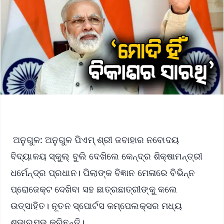
ଅନୁଗୁଳ: ଅନୁଗୁଳ ପିଏମ୍ ଶ୍ରୀ ଜବାହାର ନବୋଦୟ
ବିଦ୍ୟାଳୟ ସ୍କୁଲ୍ ବୁଲି ଦେଖିଲେ କେନ୍ଦ୍ର ଶିକ୍ଷାମନ୍ତ୍ରୀ
ଧର୍ମେନ୍ଦ୍ର ପ୍ରଧାନ। ପିଲାଙ୍କ ବିଜ୍ଞାନ ମେଳାରେ ବିଭିନ୍ନ
ପ୍ରୋଜେକ୍ଟ ଦେଖିବା ସହ ଛାତ୍ରଛାତ୍ରୀଙ୍କୁ କଲେ
ଉତ୍ସାହିତ। ନୂତନ ସ୍ପୋର୍ଟସ କମ୍ପେଲକ୍ସର ମଧ୍ୟ
ଶୁଭାରମ୍ଭ କରିଛନ୍ତି।