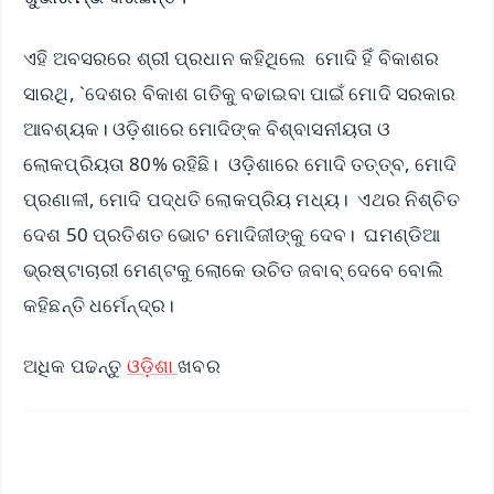
ଏହି ଅବସରରେ ଶ୍ରୀ ପ୍ରଧାନ କହିଥିଲେ ମୋଦି ହିଁ ବିକାଶର
ସାରଥି, `ଦେଶର ବିକାଶ ଗତିକୁ ବଢାଇବା ପାଇଁ ମୋଦି ସରକାର
ଆବଶ୍ୟକ। ଓଡ଼ିଶାରେ ମୋଦିଙ୍କ ବିଶ୍ବାସନୀୟତା ଓ
ଲୋକପ୍ରିୟତା 80% ରହିଛି। ଓଡ଼ିଶାରେ ମୋଦି ତତ୍ତ୍ବ, ମୋଦି
ପ୍ରଣାଳୀ, ମୋଦି ପଦ୍ଧତି ଲୋକପ୍ରିୟ ମଧ୍ୟ। ଏଥର ନିଶ୍ଚିତ
ଦେଶ 50 ପ୍ରତିଶତ ଭୋଟ ମୋଦିଜୀଙ୍କୁ ଦେବ। ଘମଣ୍ଡିଆ
ଭ୍ରଷ୍ଟାଚାରୀ ମେଣ୍ଟକୁ ଲୋକେ ଉଚିତ ଜବାବ୍ ଦେବେ ବୋଲି
କହିଛନ୍ତି ଧର୍ମେନ୍ଦ୍ର।
ଅଧିକ ପଢନ୍ତୁ
ଓଡ଼ିଶା
ଖବର