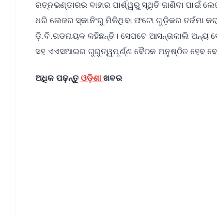
ରତ୍ନଭଣ୍ଡାରର ବାହାର ପାର୍ଶ୍ୱରୁ ସ୍ଥିତି ଜାଣିବା ପାଇଁ 
ଧରି ଲେଜର ସ୍କାନିଂରୁ ମିଳିଥିବା ଫଟୋ ଗୁଡ଼ିକର ତର୍ଜମ
ଡ଼ି.ବି.ଗଡନାୟକ କହିଛନ୍ତି।‌ ସେପଟେ ଆସନ୍ତାକାଲି ଅନ୍ୟ 
ସହ ଏଏସଆଇର ଗୁରୁତ୍ୱପୂର୍ଣ୍ଣ ବୈଠକ ଅନୁଷ୍ଠିତ ହେବ ବୋଲି
ଅଧିକ ପଢ଼ନ୍ତୁ
ଓଡ଼ିଶା
ଖବର
📱 Get Argus News App
📰 60 Word News
🎬 Argus Podcast
🔔 Free Notification Alerts
Download Free:
Android - Scan QR
i