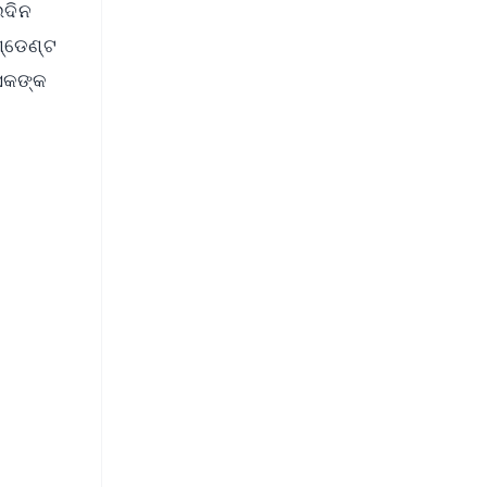
ଇଦିନ
ଣ୍ଡେଣ୍ଟ
ାସକଙ୍କ
FREE
⭐
s