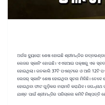
ଅର୍ଗସ ବ୍ୟୁରୋ: ଶେଷ ହୋଇଛି ଶ୍ରୀମନ୍ଦିର ରତ୍ନଭଣ୍
ଲେଜର ସ୍କାନିଂ ହୋଇଛି। ଏଏସଆଇ ପକ୍ଷରୁ ଏକ ସ୍ବତନ
ହୋଇଥିଲା। ଗତକାଲି 37ଟି ପଏଣ୍ଟରେ ଓ ଆଜି 12ଟି ପଏ
ଲେଜର୍ ସ୍କାନିଂ ଶେଷ ହୋଇଥିବା ସୂଚନା ମିଳିଛି। ତେବେ ଲ
ହୋଇଥିବା ଫାଟ ଗୁଡ଼ିକର ମରାମତି କରାଯିବ। ଜଗନ୍ନାଥ
ଯାଞ୍ଚ ପାଇଁ ଶ୍ରୀମନ୍ଦିର ପରିଚାଳନା କମିଟି ନିଷ୍ପତ୍ତି