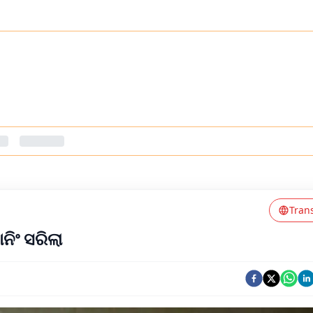
Tran
ିଂ ସରିଲା