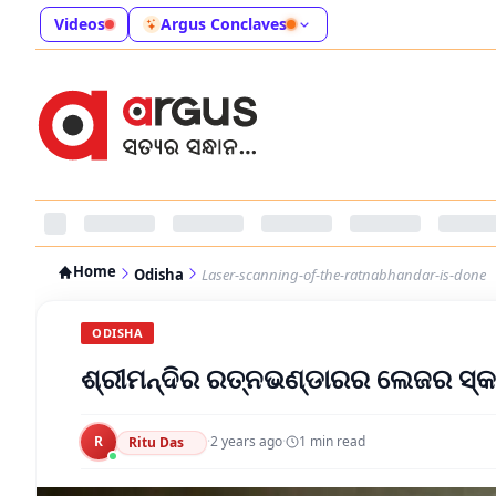
Videos
Argus Conclaves
Home
Odisha
Laser-scanning-of-the-ratnabhandar-is-done
ODISHA
ଶ୍ରୀମନ୍ଦିର ରତ୍ନଭଣ୍ଡାରର ଲେଜର ସ୍କାନ
R
·
2 years ago
·
1
min read
Ritu Das