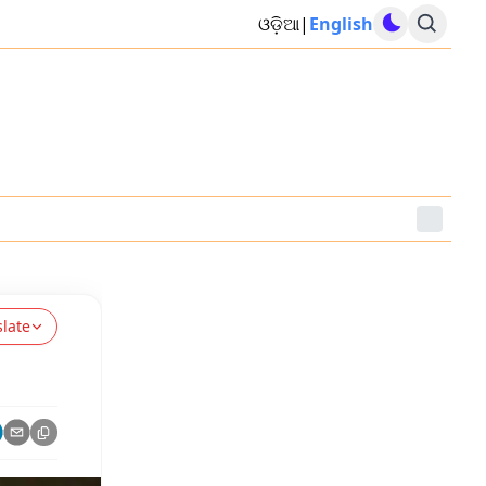
ଓଡ଼ିଆ
|
English
slate