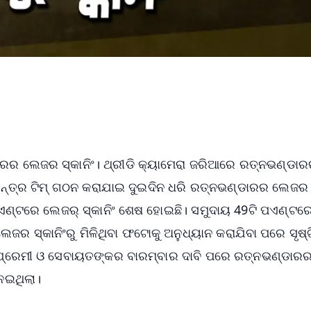
ଡାରର ଲେଜର ସ୍କାନିଂ। ଥ୍ରୀଡି କ୍ୟାମେରା ଜରିଆରେ ରତ୍ନଭଣ୍ଡା
୍ତ୍ର ଟିମ୍ ଗଠନ କରାଯାଇ ଦୁଇଦିନ ଧରି ରତ୍ନଭଣ୍ଡାରର ଲେଜର ସ
ଣ୍ଟରେ ଲେଜର୍ ସ୍କାନିଂ ଶେଷ ହୋଇଛି। ସମୁଦାୟ 49ଟି ପଏଣ୍ଟରେ
େଜର ସ୍କାନିଂରୁ ମିଳିଥିବା ଫଟୋକୁ ଅନୁଧ୍ୟାନ କରାଯିବା ପରେ ସୃଷ୍ଟ
 ପ୍ରେମୀ ଓ ସେବାୟତଙ୍କର ବାରମ୍ବାର ଦାବି ପରେ ରତ୍ନଭଣ୍ଡାରର 
 ନେଇଥିଲା।