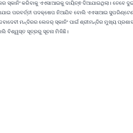
ଲେଜର ସ୍କାନିଂ କରିବାକୁ ଏଏସାଆଇକୁ ଦାୟିତ୍ଵ ଦିଆଯାଇଥିଲା। ତେବେ ଦୁ
ା କରାଯାଇ ପରବର୍ତ୍ତୀ ପଦକ୍ଷେପ ନିଆଯିବ ବୋଲି ଏଏସାଆଇ ସୁପରିଣ୍ଟେ
ଦେବାଦେବୀ ମନ୍ଦିରର ଲେଜର୍ ସ୍କାନିଂ ପାଇଁ ଶ୍ରୀମନ୍ଦିର ମୁଖ୍ୟ ପ୍ରଶ
 ବିଶ୍ୱସ୍ତ ସୂତ୍ରରୁ ସୂଚନା ମିଳିଛି।
✨
📺 Live TV and Breaking News
⭐
⭐
⭐
⭐
4.8 Rating
50K+ Download
OS - Scan QR