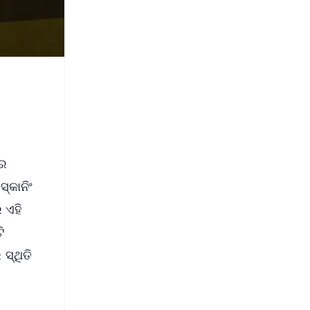
ରର
୍କାନିଂ
 ଏହି
ି
ସ୍ଥିତି