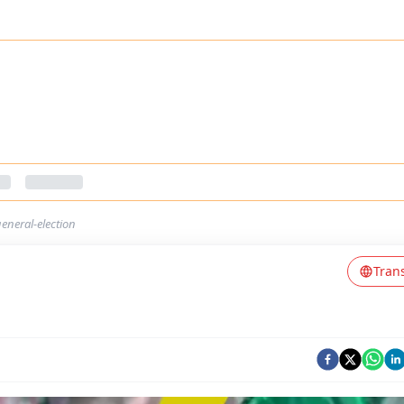
eneral-election
Tran