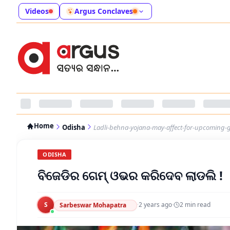
Videos
Argus Conclaves
Home
Odisha
Ladli-behna-yojana-may-affect-for-upcoming-g
ODISHA
ବିଜେଡିର ଗେମ୍‌ ଓଭର କରିଦେବ ଲାଡଲି !
S
·
2 years ago
·
2
min read
Sarbeswar Mohapatra