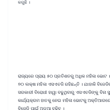
କରୁଛି ।
📱 Get Argus News App
📰 60 Word News
🎬 Argus Podcast
🔔 Free Notification Alerts
Download Free:
Android - Scan QR
i
ରାଜ୍ୟରେ ପ୍ରାୟ ୫୦ ପ୍ରତିଶତରୁ ଅଧିକ ମହିଳା ଭୋଟ 
୭୦ ଲକ୍ଷ ମହିଳା ଏସଏଚଜି ରହିଛନ୍ତି । ଯାହାକି ବିଜେ
ସରକାରୀ ବିରୋଧୀ ହାୱା ବଢୁଥିବାରୁ ଏସଏଚଜିଙ୍କୁ ବିନା 
କାର୍ଯ୍ୟକ୍ରମ ହାତକୁ ନେଇ ମହିଳା ଭୋଟକୁ ଅକ୍ତିଆରରେ
ବିଜେଡି ପାଇଁ ଅଡୁଆ ବଢିବ ।