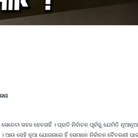
ଜନା
ବା ସେତେଟା ସହଜ ହେବନାହିଁ । ପ୍ରତି ନିର୍ବାଚନ ପୂର୍ବରୁ ଯେମିତି ନୂଆନୂ
। ଆଉ ସେହି ନୂଆ ଯୋଜନାରେ ହିଁ ସେମାନେ ନିର୍ବାଚନ ବୈତରଣୀ ପା