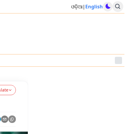
ଓଡ଼ିଆ
|
English
slate