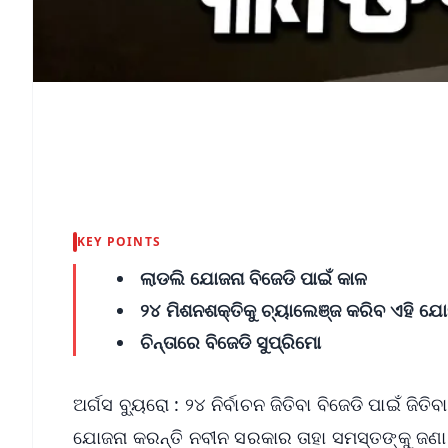
KEY POINTS
ଲାଡଲି ଯୋଜନା ବିଜେଡି ପାଇଁ କାଳ
୨୪ ମିଶନଶକ୍ତିକୁ ଚ୍ୟାଲେଞ୍ଜ କରିବ ଏହି ଯୋ
ଚିନ୍ତାରେ ବିଜେଡି ସୁପ୍ରିମୋ
ଅର୍ଗସ ବ୍ୟୁରୋ : ୨୪ ନିର୍ବାଚନ ଜିତିବା ବିଜେଡି ପାଇଁ ଜିତି
ଯୋଜନା କରନ୍ତି ନବୀନ ସରକାର ତାହା ସମସ୍ତଙ୍କୁ ଜଣା 