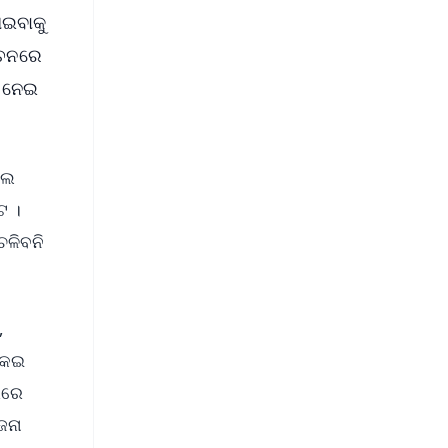
ାଇବାକୁ
ବାଚନରେ
ୁ ନେଇ
ଲେ
ଟ ।
ଚଳିବନି
,
କେଇ
ରରେ
ଜନା