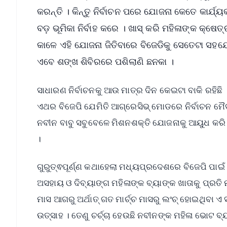
କରନ୍ତି । କିନ୍ତୁ ନିର୍ବାଚନ ପରେ ଯୋଜନା କେତେ କାର୍ଯ୍ୟ
ବଡ଼ ଭୂମିକା ନିର୍ବାହ କରେ । ଖାସ୍‌ କରି ମହିଳାଙ୍କ କ୍ଷ
କାଳେ ଏହି ଯୋଜନା ଜିତିବାରେ ବିଜେଡିକୁ ସେତେଟା ସହଯ
ଏବେ ଶଙ୍ଖ ଶିବିରରେ ପଶିଲାଣି ଛନକା ।
ସାଧାରଣ ନିର୍ବାଚନକୁ ଆଉ ମାତ୍ର ଦିନ କେଇଟା ବାକି ରହିଛି
ଏଥର ବିଜେପି ଯେମିତି ଆଗ୍ରେସିଭ୍‌ ମୋଡରେ ନିର୍ବାଚନ ମୈଦା
ନବୀନ ବାବୁ ସବୁବେଳେ ମିଶନଶକ୍ତି ଯୋଜନାକୁ ଆୟୁଧ କରି 
।
ଗୁରୁତ୍ଵପୂର୍ଣ୍ଣ କଥାହେଲା ମଧ୍ୟପ୍ରଦେଶରେ ବିଜେପି ପାଇ
ଅସହାୟ ଓ ଦିବ୍ୟାଙ୍ଗ ମହିଳାଙ୍କ ବ୍ୟାଙ୍କ ଖାତାକୁ ପ୍
ମାସ ଆଗରୁ ଅର୍ଥାତ୍ ଗତ ମାର୍ଚ୍ଚ ମାସରୁ ଲଂଚ୍ ହୋଇଥିବା
ଉତ୍ସାହ । ତେଣୁ ଚର୍ଚ୍ଚା ହେଉଛି ନବୀନଙ୍କ ମହିଳା ଭୋଟ ବ