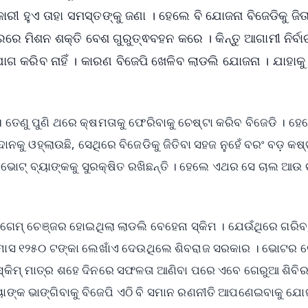
କାରୀ ହୁଏ ତାହା ସମସ୍ତଙ୍କୁ ଜଣା । ହେଲେ ବି ଯୋଜନା ବିଜେଡିକୁ ଜିତ
େତ୍ରରେ ମିଶନ ଶକ୍ତି ବେଶ ଗୁରୁତ୍ଵବହନ କରେ । କିନ୍ତୁ ଆଗାମୀ ନିର୍
ୋଗ କରିବ ନାହିଁ । କାରଣ ବିଜେପି ଖେଳିବ ଲାଡଲି ଯୋଜନା । ଯାହାକ
 । ତେଣୁ ପୁଣି ଥରେ କ୍ଷମତାକୁ ଫେରିବାକୁ ଚେଷ୍ଟା କରିବ ବିଜେଡି । ହେ
ନକୁ ଓହ୍ଲାଉଛି, ସେଥିରେ ବିଜେଡିକୁ ଜିତିବା ସହଜ ନୁହେଁ ବରଂ ବଡ଼ କଷ୍
ଭୋଟ୍‌ ବ୍ୟାଙ୍କକୁ ସୁରକ୍ଷିତ ରଖିଛନ୍ତି । ହେଲେ ଏଥର ସେ ଚାଲ ଆଉ 
ଁ ଗେମ୍ ଚେଞ୍ଜର ହୋଇଥିଲା ଲାଡଲି ବେହେନା ସ୍କିମ । ଯେଉଁଥିରେ ଗରିବ
ରତି ମାସ ୧୨୫୦ ଟଙ୍କା ଲେଖାଁଏ ଦେଉଥିଲେ ଶିବରାଜ ସରକାର । ଭୋଟର 
 ଏ ସ୍କିମ୍ ମାତ୍ର ଶହେ ଦିନରେ ସଫଳତା ଆଣିବା ପରେ ଏବେ ଗେରୁଆ ଶିବି
୍ୟାଙ୍କ ଭାଙ୍ଗିବାକୁ ବିଜେପି ଏଠି ବି ସମାନ ରଣନୀତି ଆପଣେଇବାକୁ ଯୋ