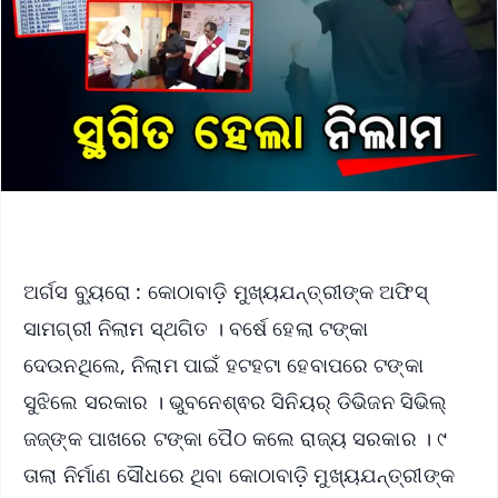
ଅର୍ଗସ ବ୍ୟୁରୋ : କୋଠାବାଡ଼ି ମୁଖ୍ୟଯନ୍ତ୍ରୀଙ୍କ ଅଫିସ୍
ସାମଗ୍ରୀ ନିଲାମ ସ୍ଥଗିତ । ବର୍ଷେ ହେଲା ଟଙ୍କା
ଦେଉନଥିଲେ, ନିଲାମ ପାଇଁ ହଟହଟା ହେବାପରେ ଟଙ୍କା
ସୁଝିଲେ ସରକାର । ଭୁବନେଶ୍ଵର ସିନିୟର୍ ଡିଭିଜନ ସିଭିଲ୍
ଜଜ୍‌ଙ୍କ ପାଖରେ ଟଙ୍କା ପୈଠ କଲେ ରାଜ୍ୟ ସରକାର । ୯
ତାଲା ନିର୍ମାଣ ସୌଧରେ ଥିବା କୋଠାବାଡ଼ି ମୁଖ୍ୟଯନ୍ତ୍ରୀଙ୍କ