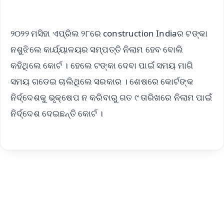
୨୦୨୨ ମସିହା ଏପ୍ରିଲ ୨୮ରେ construction Indiaର ଟଙ୍କା
ନଶୁଝିଲେ କାର୍ଯ୍ୟାଳୟର ସମ୍ପତ୍ତି ନିଲାମ ହେବ ବୋଲି
କହିଥିଲେ କୋର୍ଟ । ହେଲେ ଟଙ୍କା ଦେବା ପାଇଁ ସମୟ ମାଗି
ସମୟ ଗଡେଇ ଚାଲିଥିଲେ ସରକାର । ଶେଷରେ କୋର୍ଟଙ୍କ
ନିର୍ଦ୍ଦେଶକୁ ଭୃକ୍ଷେପ ନ କରିବାରୁ ଗତ ୯ ତାରିଖରେ ନିଲାମ ପାଇଁ
ନିର୍ଦ୍ଦେଶ ଦେଇଛନ୍ତି କୋର୍ଟ ।