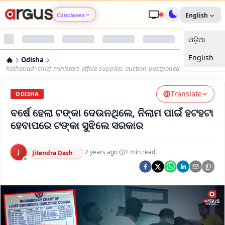
Conclaves
English
ଓଡ଼ିଆ
Argus Agri Vikas
English
Odisha
Argus Nari Shakti
Kothabadi-chief-ministers-office-supplies-auction-postponed
Translate
Argus Education Next
ODISHA
ବର୍ଷେ ହେଲା ଟଙ୍କା ଦେଉନଥିଲେ, ନିଲାମ ପାଇଁ ହଟହଟା
Argus Health Connect
ହେବାପରେ ଟଙ୍କା ସୁଝିଲେ ସରକାର
Argus Swaad Odisha
J
·
2 years ago
·
1
min read
Jitendra Dash
Argus Chalo Dekhein Apna Desh