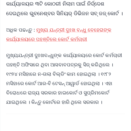
କାର୍ଯ୍ୟାଳୟର ୩ଟି କୋଠରୀ ନିଲାମ ପାଇଁ ନିର୍ଦ୍ଦେଶ
ଦେଇଥିଲେ ଭୁବନେଶ୍ବର ସିନିୟର୍ ଡିଭିଜନ ସବ୍ ଜଜ୍ କୋର୍ଟ ।
ଅଧିକ ପଢନ୍ତୁ :
ମୁଖ୍ୟ ଯନ୍ତ୍ରୀ ଦୁଃଖ ବନ୍ଧୁ ବେହେରାଙ୍କ
କାର୍ଯ୍ୟାଳୟରେ ପହଞ୍ଚିଲେ କୋର୍ଟ କର୍ମଚାରୀ
ମୁଖ୍ୟଯନ୍ତ୍ରୀ ଦୁଃଖବନ୍ଧୁଙ୍କ କାର୍ଯ୍ୟାଳୟରେ କୋର୍ଟ କର୍ମଚାରୀ
ପହଞ୍ଚି ଅଫିସରେ ଥିବା ଆସବାବପତ୍ରକୁ ସିଜ୍ କରିଥିଲେ ।
୧୯୭୪ ମସିହାରେ ନ-ତାଲା ବିଲ୍ଡିଂ କାମ ହୋଇଥିଲା । ୧୯୮୨
ମସିହାରେ କୋର୍ଟ ଆର-ବି ଟେସନ୍ ଆୱାର୍ଡ ହୋଇଥିଲା । ଏହା
ବିରୋଧରେ ରାଜ୍ୟ ସରକାର ହାଇକୋର୍ଟ ଓ ସୁପ୍ରିମକୋର୍ଟ
ଯାଇଥିଲେ । କିନ୍ତୁ କୋର୍ଟରେ ହାରି ଥିଲେ ସରକାର ।