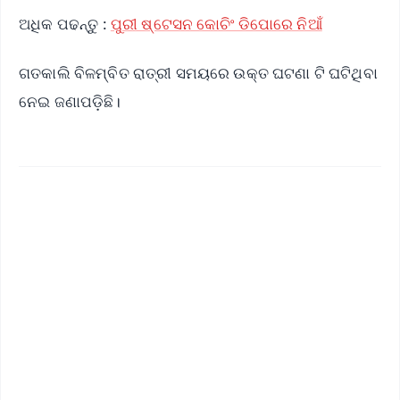
ଅଧିକ ପଢନ୍ତୁ :
ପୁରୀ ଷ୍ଟେସନ କୋଚିଂ ଡିପୋରେ ନିଆଁ
ଗତକାଲି ବିଳମ୍ବିତ ରାତ୍ରୀ ସମୟରେ ଉକ୍ତ ଘଟଣା ଟି ଘଟିଥିବା
ନେଇ ଜଣାପଡ଼ିଛି।