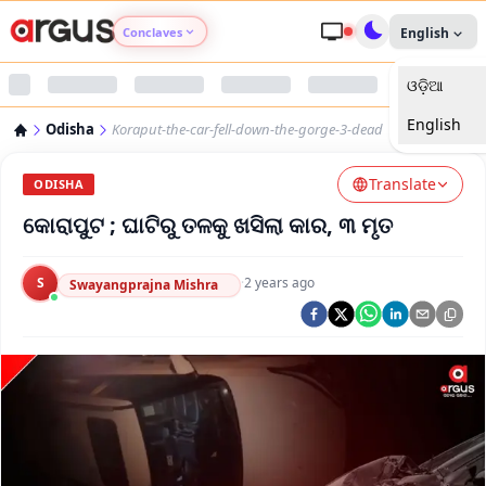
Conclaves
English
ଓଡ଼ିଆ
Argus Agri Vikas
English
Odisha
Koraput-the-car-fell-down-the-gorge-3-dead
Argus Nari Shakti
Translate
ODISHA
Argus Education Next
କୋରାପୁଟ ; ଘାଟିରୁ ତଳକୁ ଖସିଲା କାର, ୩ ମୃତ
Argus Health Connect
S
·
2 years ago
Swayangprajna Mishra
Argus Swaad Odisha
Argus Chalo Dekhein Apna Desh