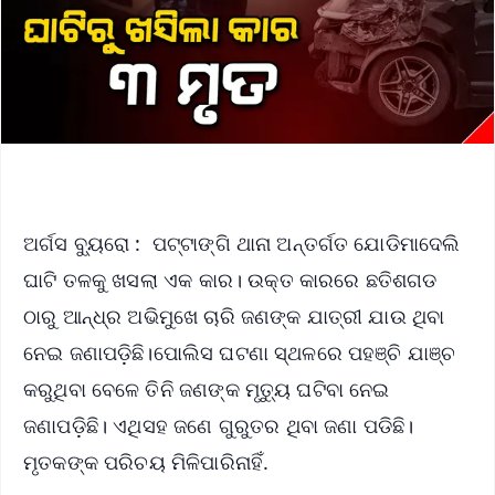
ଅର୍ଗସ ବ୍ୟୁରୋ : ପଟ୍ଟାଙ୍ଗି ଥାନା ଅନ୍ତର୍ଗତ ଯୋଡିମାଦେଲି
ଘାଟି ତଳକୁ ଖସଲା ଏକ କାର। ଉକ୍ତ କାରରେ ଛତିଶଗଡ
ଠାରୁ ଆନ୍ଧ୍ର ଅଭିମୁଖେ ଚାରି ଜଣଙ୍କ ଯାତ୍ରୀ ଯାଉ ଥିବା
ନେଇ ଜଣାପଡ଼ିଛି।ପୋଲିସ ଘଟଣା ସ୍ଥଳରେ ପହଞ୍ଚି ଯାଞ୍ଚ
କରୁଥିବା ବେଳେ ତିନି ଜଣଙ୍କ ମୃତ୍ୟୁ ଘଟିବା ନେଇ
ଜଣାପଡ଼ିଛି। ଏଥିସହ ଜଣେ ଗୁରୁତର ଥିବା ଜଣା ପଡିଛି।
ମୃତକଙ୍କ ପରିଚୟ ମିଳିପାରିନାହିଁ.