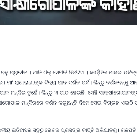
ହୁ ପ୍ରାଚୀନ । ଆଜି ଠିକ୍ ସେମିତି ଦିନଟିଏ । କାର୍ତ୍ତିକ ମାସର ପବିତ୍
ା’ ରାଧାରାଣୀଙ୍କ ଦିବ୍ୟ ପାଦ ଦର୍ଶନ ପର୍ବ। କିନ୍ତୁ ଦର୍ଶକବନ୍ଧୁ
ାଳ ମନ୍ଦିର ନୁହେଁ। କିନ୍ତୁ ଏ ପୀଠ ହେଉଛି, ସେହି ସାକ୍ଷୀଗୋପାଳଙ
ୋପାଳ ମନ୍ଦିରରେ ଦର୍ଶନ କରୁଛନ୍ତି ଦିନେ ସେଇ ବିଗ୍ରହ ଏଇଠି ପ
ୀୟ ଇତିହାସର ସବୁଠୁ ରୋଚକ ପ୍ରସଙ୍ଗ କାଞ୍ଚି ଅଭିଯାନରୁ। ଗଜପତି