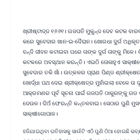
Android - Scan QR
i
ଖ୍ରୀଷ୍ଟାଦ୍ଦ ୧୬୬୧। ଗଜପତି ମୁକୁନ୍ଦ ଦେବ କଟକ ବାରବ
କରେ ସୁବେଦାର ଖାନ-ଇ-ଦୈରାନ। ଖୋରଧା ଦୁର୍ଗ ଅଧିକୃତ 
ବନ୍ଦି ଜୀବନ କଟାଇବା ପରେ ତାଙ୍କ ଦୁର୍ଗ ତାଙ୍କୁ ମିଳ
କଟକରେ ଅବସ୍ଥାନ କରନ୍ତି। ଏଇଠି ତୋଳାହୁଏ ସାକ୍ଷୀଗ
ସୁବେଦାର ତକି ଖାଁ। ଉତ୍କଳର ପ୍ରାଣ ପିଣ୍ଡ ଶ୍ରୀକ୍ଷ
ଖୋର୍ଦ୍ଧା ପଥ ଦେଇ ଶ୍ରୀକ୍ଷେତ୍ର ମୁହାଁଇଲା ବେଳେ ତା
ଆକ୍ରମଣର ପୂର୍ବ ସୂଚନା ପାଇଁ ଗଜପତି ଠାକୁରଙ୍କୁ ଗଡ 
ଦେଉଳ। ଦିଅଁ ଫେରନ୍ତି କନ୍ତଳବାଇ। ସେଠାର ପୁଣି ମୁ
ସାକ୍ଷୀଗୋପାଳ।
ହଜିଯାଇଥିବା ଇତିହାସକୁ ସାଉଁଟି ଏଠି ପୁଣି ଠିଆ ହୋଇଛି ଭ