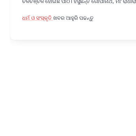
ଚଳଚଞ୍ଚଳ ହୋଇଛି ପୀଠ। ହସୁଛନ୍ତି ଗୋପୀନାଥ, ମା’ ରାଧାର
ଧର୍ମ ଓ ସଂସ୍କୃତି
ଖବର ଆହୁରି ପଢନ୍ତୁ