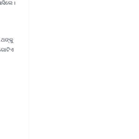
 ଆସିଲେ।
ାଥଙ୍କୁ
ଗୋଟିଏ
FREE
⭐
s