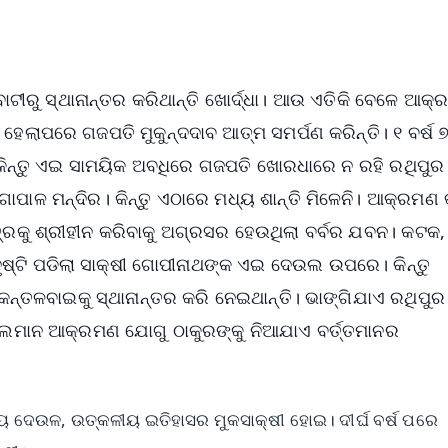
OS - Scan QR
ାଟୀରୁ ସ୍ଥାନାନ୍ତର କରିଥାନ୍ତି ଖୋର୍ଦ୍ଧା। ଆଉ ଏତିକି ବେଳେ ଆକ
ହେଲାପରେ ଗଜପତି ମୁକୁନ୍ଦଦାବ ଆତ୍ମ ସମର୍ପଣ କରିନ୍ତି। ୧ ବର୍ଷ 
େ। କିନ୍ତୁ ଏଇ ସାମୟିକ ଅବଧିରେ ଗଜପତି ଖୋରଧାରେ ନ ରହି ରଥିପୁର
ୋପାଳ ମନ୍ଦିର। କିନ୍ତୁ ଏଠାରେ ମଧ୍ୟ ଶାନ୍ତି ମିଳେନି। ଆକ୍ରମଣ
େତ୍ରକୁ ଶ୍ରୀହୀନ କରିବାକୁ ଅଗ୍ରସର ହେଉଥିଲା ବର୍ବର ଯବନ। କଟକ,
 ଦୃଷ୍ଟି ପଡିଲା ସାକ୍ଷୀ ଗୋପୀନାଥଙ୍କ ଏଇ ଦେଉଲ ଉପରେ। କିନ୍ତୁ
କନ୍ତଳବାଇକୁ ସ୍ଥାନାନ୍ତର କରି ନେଇଥାନ୍ତି। ଭାଙ୍ଗିଯାଏ ରଥିପୁର
ସଲମାନ ଆକ୍ରମଣ ଯୋଗୁ ଠାକୁରଙ୍କୁ ନିଆଯାଏ ବର୍ତ୍ତମାନର
ବ୍ୟ ଦେଉଳ, ଉତ୍କଳୀୟ ଇତିହାସର ମୁକସାକ୍ଷୀ ହୋଇ। ଦୀର୍ଘ ବର୍ଷ ପରେ