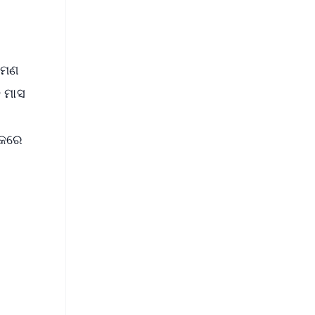
୍ରମଣ
୭ ମାସ
 କରେ