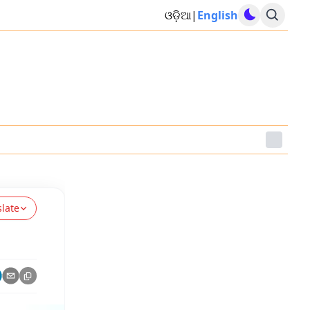
ଓଡ଼ିଆ
|
English
slate