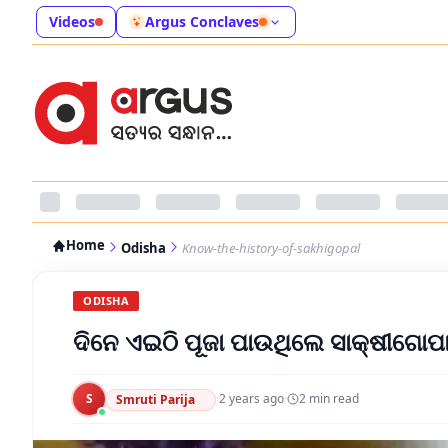
Videos
Argus Conclaves
Home
Odisha
Know-the-history-of-sakhigopal
ODISHA
ଦିନେ ଏଇଠି ପୂଜା ପାଉଥିଲେ ସାକ୍ଷୀଗୋପ
S
·
2 years ago
·
2
min read
Smruti Parija