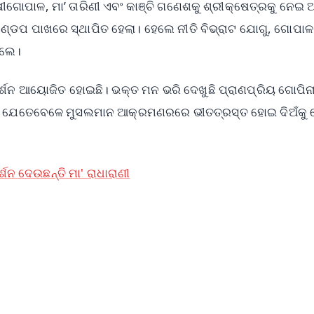
ୀଗୋପାଳ, ମା’ ତାରିଣୀ ଏବଂ କାଞ୍ଚି ଗଣେଶକୁ ଶ୍ରୀକ୍ଷେତ୍ରକୁ ନେଇ
ଣ୍ଡପ ପାଖରେ ସ୍ଥାପିତ ହେଲା। ହେଲେ ନୀତି ବିଭ୍ରାଟ ଯୋଗୁ, ଗୋପାଳ
କଲେ।
ଦର୍ଶନ ଆୟୋଜିତ ହୋଇଛି। ଭକ୍ତ ମନ ଭରି ଦେଖୁଛି ପ୍ରାଣପ୍ରିୟ ଗୋପିନ
। ଯେତେବେଳେ ମୁସଲମାନ ଆକ୍ରମଣରରେ ଭୀତତ୍ରସ୍ତ ହୋଇ ଦିଅଁକୁ 
ଶନ ଦେଉଛନ୍ତି ମା' ରାଧାରାଣୀ
✨
📺 Live TV and Breaking News
⭐
⭐
⭐
⭐
4.8 Rating
50K+ Download