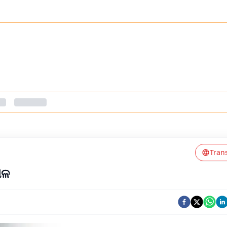
Tran
ାଳ