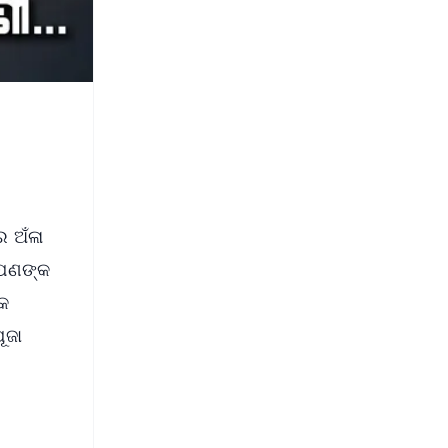
ର ଅଁଳା
 ଆପଣଙ୍କ
୍କ
ୂଜା