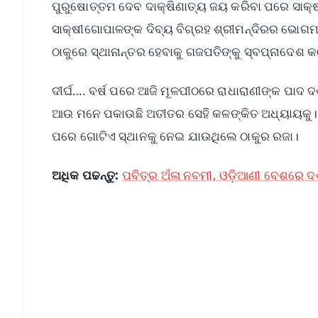
ପୁରୁଷୋତ୍ତମ ଦେବ ଦାକ୍ଷିଣାତ୍ୟ ଜୟ କରିବା ପରେ ସାକ୍ଷ
ସାକ୍ଷୀଗୋପାଳଙ୍କ ଦିବ୍ୟ ବିଗ୍ରହ ଶ୍ରୀମନ୍ଦିରର ଭୋଗମ
ଠାକୁରେ ସ୍ଥାନାନ୍ତର ହେବାକୁ ଗଜପତିଙ୍କୁ ସ୍ବପ୍ନାଦେଶ 
ଦୀର୍ଘ…. ବର୍ଷ ପରେ ଆଜି ମୂଳପୀଠରେ ରାଧାରାଣୀଙ୍କ ପାଦ 
ଆଉ ମନେ ପକାଉଛି ଅତୀତର ସେହି କଳଙ୍କିତ ଅଧ୍ୟାୟକୁ
ପରେ ଗୋଟିଏ ସ୍ଥାନକୁ ନେଇ ଯାଉଥିଲେ ଠାକୁର ରଜା।
ଅଧିକ ପଢନ୍ତୁ:
ପବିତ୍ର ଅଁଳା ନବମୀ, ଓଡ଼ିଆଣୀ ବେଶରେ ଦର୍
📱 Get Argus News App
📰 60 Word News
🎬 Argus Podcast
🔔 Free Notification Alerts
Download Free: