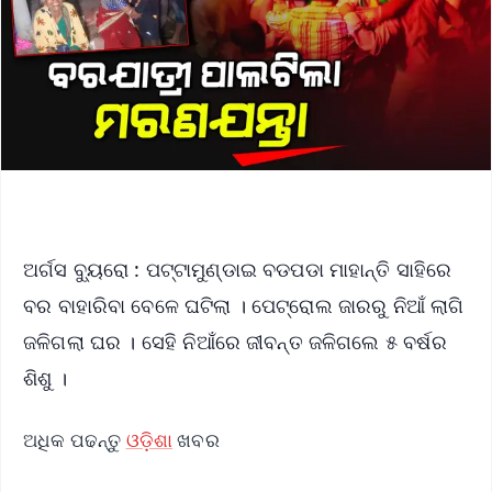
ଅର୍ଗସ ବ୍ୟୁରୋ : ପଟ୍ଟାମୁଣ୍ଡାଇ ବଡପଡା ମାହାନ୍ତି ସାହିରେ
ବର ବାହାରିବା ବେଳେ ଘଟିଲା । ପେଟ୍ରୋଲ ଜାରରୁ ନିଆଁ ଲାଗି
ଜଳିଗଲା ଘର । ସେହି ନିଆଁରେ ଜୀବନ୍ତ ଜଳିଗଲେ ୫ ବର୍ଷର
ଶିଶୁ ।
ଅଧିକ ପଢନ୍ତୁ
ଓଡ଼ିଶା
ଖବର