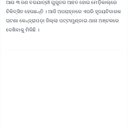
ଆଉ ୩ ଜଣ ବରଯାତ୍ରୀ ଗୁରୁତର ଆହତ ହୋଇ ମେଡ଼ିକାଲ୍‌ରେ
ଚିକିତ୍ସିତ ହେଉଛନ୍ତି । ଆଜି ଅପରାହ୍ନରେ ଏପରି ହୃଦୟବିଦାରକ
ଘଟଣା କେନ୍ଦ୍ରାପଡ଼ା ଜିଲ୍ଲା ପଟ୍ଟାମୁଣ୍ଡାଇ ଥାନା ଅଞ୍ଚଳରେ
ଦେଖିବାକୁ ମିଳିଛି ।