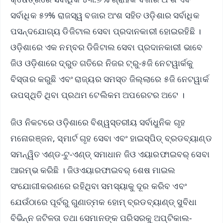
ସର୍ବାଧିକ ୫୨% ରାଜସ୍ୱ ବଜାର ଅଂଶ ସହିତ ଓଡ଼ିଶାର ସର୍ବାଧିକ
ପସନ୍ଦଯୋଗ୍ୟ ଡିଜିଟାଲ ସେବା ପ୍ରଦାନକାରୀ ହୋଇରହିଛି ।
ଓଡ଼ିଶାରେ ଏକ ନମ୍ବର ଡିଜିଟାଲ ସେବା ପ୍ରଦାନକାରୀ ଭାବେ
ଜିଓ ଓଡ଼ିଶାରେ ଦ୍ରୁତ ଗତିରେ ନିଜର ଟ୍ରୁ-୫ଜି ନେଟୱାର୍କକୁ
ବିସ୍ତାର କରୁଛି ଏବଂ ରାଜ୍ୟର ସମସ୍ତ ଜିଲ୍ଲାରେ ୫ଜି ନେଟୱାର୍କ
ଉପସ୍ଥିତି ଥିବା ପ୍ରଥମ ଟେଲିକମ ଅପରେଟର ଅଟେ ।
ଜିଓ ନିକଟରେ ଓଡ଼ିଶାରେ ବିଶ୍ୱସ୍ତରୀୟ ସର୍ବାଧୁନିକ ଗୃହ
ମନୋରଞ୍ଜନ, ସ୍ମାର୍ଟ ଗୃହ ସେବା ଏବଂ ହାଇସ୍ପିଡ୍ ବ୍ରଡବ୍ୟାଣ୍ଡ
ସମନ୍ୱିତ ଏଣ୍ଡ-ଟୁ-ଏଣ୍ଡ୍ ସମାଧାନ ଜିଓ ଏୟାରଫାଇବର୍ ସେବା
ଆରମ୍ଭ କରିଛି । ଜିଓଏୟାରଫାଇବ‍ର୍ ଶେଷ ମାଇଲ
ସଂଯୋଗୀକରଣରେ ରହିଥିବା ସମସ୍ୟାକୁ ଦୂର କରିବ ଏବଂ
ଯେଉଁଠାରେ ପୂର୍ବରୁ ଗୁଣାତ୍ମକ ହୋମ୍‌‍ ବ୍ରଡବ୍ୟାଣ୍ଡ୍‌‍ ସୁବିଧା
ବିଭିନ୍ନ ଜଟିଳତା ତଥା ସେମାନଙ୍କ ପରିସରକୁ ଅପ୍‌‍ଟିକାଲ-