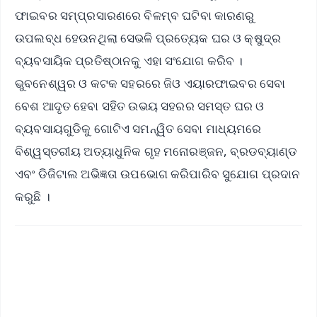
ଫାଇବର ସମ୍ପ୍ରସାରଣରେ ବିଳମ୍ବ ଘଟିବା କାରଣରୁ
ଉପଲବ୍ଧ ହେଉନଥିଲା ସେଭଳି ପ୍ରତ୍ୟେକ ଘର ଓ କ୍ଷୁଦ୍ର
ବ୍ୟବସାୟିକ ପ୍ରତିଷ୍ଠାନକୁ ଏହା ସଂଯୋଗ କରିବ ।
ଭୁବନେଶ୍ୱର ଓ କଟକ ସହରରେ ଜିଓ ଏୟାରଫାଇବର ସେବା
ବେଶ ଆଦୃତ ହେବା ସହିତ ଉଭୟ ସହରର ସମସ୍ତ ଘର ଓ
ବ୍ୟବସାୟଗୁଡିକୁ ଗୋଟିଏ ସମନ୍ୱିତ ସେବା ମାଧ୍ୟମରେ
ବିଶ୍ୱସ୍ତରୀୟ ଅତ୍ୟାଧୁନିକ ଗୃହ ମନୋରଞ୍ଜନ, ବ୍ରଡବ୍ୟାଣ୍ଡ
ଏବଂ ଡିଜିଟାଲ ଅଭିଜ୍ଞତା ଉପଭୋଗ କରିପାରିବ ସୁଯୋଗ ପ୍ରଦାନ
କରୁଛି ।