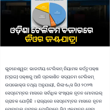
ଭୁବନେଶ୍ୱର: ଭାରତୀୟ ଟେଲିକମ୍ ନିୟାମକ କର୍ତ୍ତୃପକ୍ଷ
(ଟ୍ରାଇ) ପକ୍ଷରୁ ଆଜି ପ୍ରକାଶିତ ସଦ୍ୟତମ ଟେଲିକମ୍
ଉପଭୋକ୍ତା ତଥ୍ୟ ଅନୁଯାୟୀ, ରିଲାଏନ୍ସ ଜିଓ ୨୦୨୩
ସେପ୍ଟେମ୍ବର ମାସରେ ସର୍ବାଧିକ ସଂଖ୍ୟକ ନୂତନ ମୋବାଇଲ୍
ଗ୍ରାହକ ଯୋଡ଼ିଛି । ରାଜ୍ୟରେ ସେପ୍ଟେମ୍ବର ମାସରେ ନୂତନ
ମୋବାଇଲ ଗ୍ରାହକ ଯୋଡ଼ିବାରେ ଜିଓ ଏକମାତ୍ର ସେବା