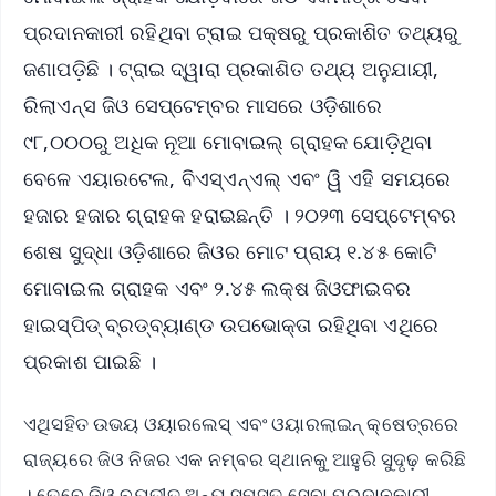
ପ୍ରଦାନକାରୀ ରହିଥିବା ଟ୍ରାଇ ପକ୍ଷରୁ ପ୍ରକାଶିତ ତଥ୍ୟରୁ
ଜଣାପଡ଼ିଛି । ଟ୍ରାଇ ଦ୍ୱାରା ପ୍ରକାଶିତ ତଥ୍ୟ ଅନୁଯାୟୀ,
ରିଲାଏନ୍ସ ଜିଓ ସେପ୍ଟେମ୍ବର ମାସରେ ଓଡ଼ିଶାରେ
୯୮,୦୦୦ରୁ ଅଧିକ ନୂଆ ମୋବାଇଲ୍ ଗ୍ରାହକ ଯୋଡ଼ିଥିବା
ବେଳେ ଏୟାରଟେଲ, ବିଏସ୍‌ଏନ୍‌ଏଲ୍ ଏବଂ ୱି ଏହି ସମୟରେ
ହଜାର ହଜାର ଗ୍ରାହକ ହରାଇଛନ୍ତି । ୨୦୨୩ ସେପ୍ଟେମ୍ବର
ଶେଷ ସୁଦ୍ଧା ଓଡ଼ିଶାରେ ଜିଓର ମୋଟ ପ୍ରାୟ ୧.୪୫ କୋଟି
ମୋବାଇଲ ଗ୍ରାହକ ଏବଂ ୨.୪୫ ଲକ୍ଷ ଜିଓଫାଇବର
ହାଇସ୍ପିଡ୍ ବ୍ରଡ୍‌ବ୍ୟାଣ୍ଡ ଉପଭୋକ୍ତା ରହିଥିବା ଏଥିରେ
ପ୍ରକାଶ ପାଇଛି ।
ଏଥିସହିତ ଉଭୟ ଓୟାରଲେସ୍ ଏବଂ ଓୟାରଲାଇନ୍ କ୍ଷେତ୍ରରେ
ରାଜ୍ୟରେ ଜିଓ ନିଜର ଏକ ନମ୍ବର ସ୍ଥାନକୁ ଆହୁରି ସୁଦୃଢ଼ କରିଛି
। ତେବେ ଜିଓ ବ୍ୟତୀତ ଅନ୍ୟ ସମସ୍ତ ସେବା ପ୍ରଦାନକାରୀ