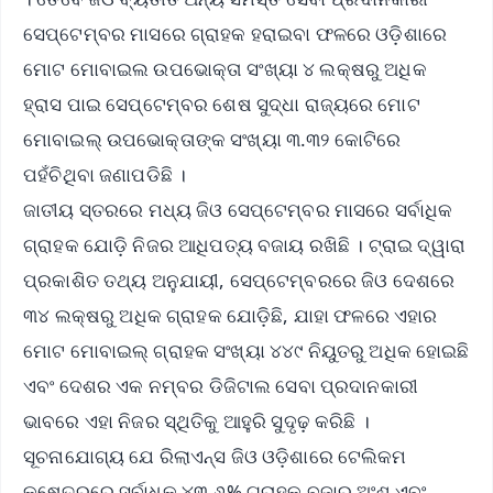
ସେପ୍ଟେମ୍ବର ମାସରେ ଗ୍ରାହକ ହରାଇବା ଫଳରେ ଓଡ଼ିଶାରେ
ମୋଟ ମୋବାଇଲ ଉପଭୋକ୍ତା ସଂଖ୍ୟା ୪ ଲକ୍ଷରୁ ଅଧିକ
ହ୍ରାସ ପାଇ ସେପ୍ଟେମ୍ବର ଶେଷ ସୁଦ୍ଧା ରାଜ୍ୟରେ ମୋଟ
ମୋବାଇଲ୍ ଉପଭୋକ୍ତାଙ୍କ ସଂଖ୍ୟା ୩.୩୨ କୋଟିରେ
ପହଁଚିଥିବା ଜଣାପଡିଛି ।
ଜାତୀୟ ସ୍ତରରେ ମଧ୍ୟ ଜିଓ ସେପ୍ଟେମ୍ବର ମାସରେ ସର୍ବାଧିକ
ଗ୍ରାହକ ଯୋଡ଼ି ନିଜର ଆଧିପତ୍ୟ ବଜାୟ ରଖିଛି । ଟ୍ରାଇ ଦ୍ୱାରା
ପ୍ରକାଶିତ ତଥ୍ୟ ଅନୁଯାୟୀ, ସେପ୍ଟେମ୍ବରରେ ଜିଓ ଦେଶରେ
୩୪ ଲକ୍ଷରୁ ଅଧିକ ଗ୍ରାହକ ଯୋଡ଼ିଛି, ଯାହା ଫଳରେ ଏହାର
ମୋଟ ମୋବାଇଲ୍ ଗ୍ରାହକ ସଂଖ୍ୟା ୪୪୯ ନିୟୁତରୁ ଅଧିକ ହୋଇଛି
ଏବଂ ଦେଶର ଏକ ନମ୍ବର ଡିଜିଟାଲ ସେବା ପ୍ରଦାନକାରୀ
ଭାବରେ ଏହା ନିଜର ସ୍ଥିତିକୁ ଆହୁରି ସୁଦୃଢ଼ କରିଛି ।
ସୂଚନାଯୋଗ୍ୟ ଯେ ରିଲାଏନ୍ସ ଜିଓ ଓଡ଼ିଶାରେ ଟେଲିକମ
କ୍ଷେତ୍ରରେ ସର୍ବାଧିକ ୪୩.୬% ଗ୍ରାହକ ବଜାର ଅଂଶ ଏବଂ