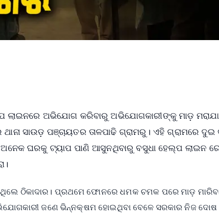
ହେଲ୍ପ ଲାଇନରେ ଅଭିଯୋଗ କରିବାରୁ ଅଭିଯୋଗକାରୀଙ୍କୁ ମାଡ଼ ମରାଯ
 ଥାନା ସାଉଡ଼ ପଞ୍ଚାୟତର ତାଳପାଢି ଗ୍ରାମରୁ। ଏହି ଗ୍ରାମରେ ଦୁଇ ବ
 ଅନେକ ଘରକୁ ଟ୍ୟାପ ପାଣି ଆସୁନଥିବାରୁ ବସୁଧା ହେଲ୍ପ ଲାଇନ ର
ରା।
ଥିଲେ ଠିକାଦାର। ପ୍ରଥମେ ଫୋନରେ ଧମକ ଚମକ ପରେ ମାଡ଼ ମାରିବା
ଅଭିଯୋଗକାରୀ ଜଣେ ଭିନ୍ନକ୍ଷମ ହୋଇଥିବା ବେଳେ ସରକାର ନିଜ ଦୋଷ