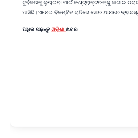
ଦୁର୍ବଳତାକୁ ଲୁଚାଇବା ପାଇଁ କଣ୍ଟ୍ରାକ୍ଟରଙ୍କୁ ଲଗାଇ 
ଆସିଛି। ଏନେଇ ବିଳମ୍ବିତ ରାତିରେ ସୋର ଥାନାରେ ଦ୍ଵାର
ଅଧିକ ପଢ଼ନ୍ତୁ
ଓଡ଼ିଶା
ଖବର
📱 Get Argus News App
📰 60 Word News
🎬 Argus Podcast
🔔 Free Notification Alerts
Download Free:
Android - Scan QR
i