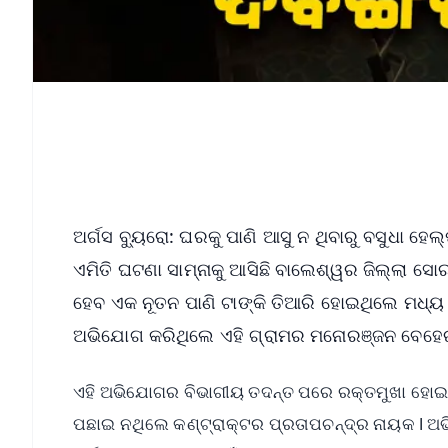
ଅର୍ଗସ ବ୍ୟୁରୋ: ଘରକୁ ପାଣି ଆସୁ ନ ଥିବାରୁ ବସୁଧା 
ଏମିତି ଘଟଣା ସାମ୍ନାକୁ ଆସିଛି ବାଲେଶ୍ୱର ଜିଲ୍ଲା ସୋର
ହେବ ଏକ ନୂତନ ପାଣି ଟାଙ୍କି ତିଆରି ହୋଇଥିଲେ ମଧ୍ୟ
ଅଭିଯୋଗ କରିଥିଲେ ଏହି ଗ୍ରାମର ମନୋରଞ୍ଜନ ବେହେ
ଏହି ଅଭିଯୋଗର ବିଭାଗୀୟ ତଦନ୍ତ ପରେ ରକ୍ତମୁଖା ହୋଇ
ପଛାଇ ନଥିଲେ କଣ୍ଟ୍ରାକ୍ଟର ପ୍ରତାପଚନ୍ଦ୍ର ନାୟକ l 