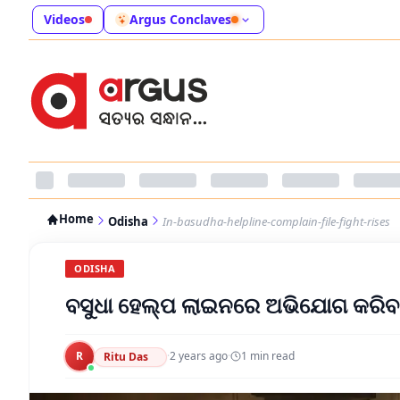
Videos
Argus Conclaves
Home
Odisha
In-basudha-helpline-complain-file-fight-rises
ODISHA
ବସୁଧା ହେଲ୍ପ ଲାଇନରେ ଅଭିଯୋଗ କରିବା
R
·
2 years ago
·
1
min read
Ritu Das