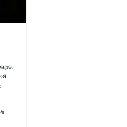
ାଇଥିବା
ର୍ଷ
େ
କୁ