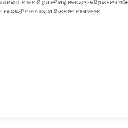
ଡରାଇ ଧମକାଇ, ମାଡ ମାରି ଚୁପ କରିବାକୁ ଷଡଯନ୍ତ୍ର କରିଥିବା ନେଇ ଅ
ସ୍ଥ ହୋଇଛନ୍ତି ମାଡ ଖାଇଥିବା ଭିନ୍ନକ୍ଷମ ମନୋରଞ୍ଜନ।
✨
📺 Live TV and Breaking News
⭐
⭐
⭐
⭐
4.8 Rating
50K+ Download
OS - Scan QR