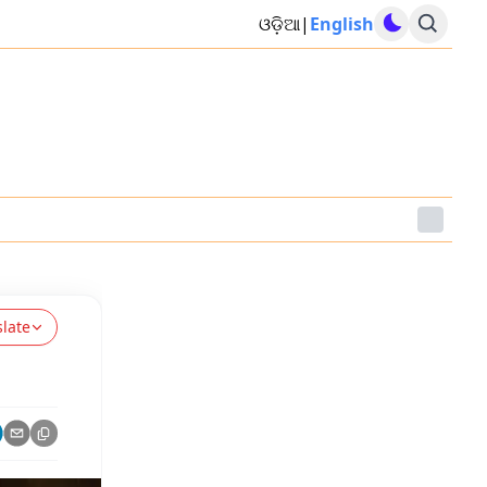
ଓଡ଼ିଆ
|
English
slate