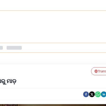
Tran
ରୁ ମାଡ଼