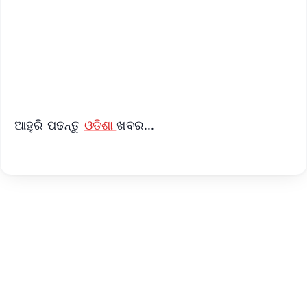
Download Free:
Android - Scan QR
iOS - Scan QR
ଆହୁରି ପଢନ୍ତୁ
ଓଡିଶା
ଖବର...