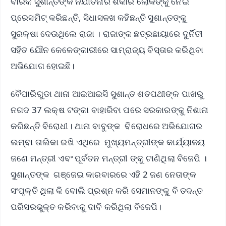
ବାରିକ ସୁଶାନ୍ତଙ୍କ ନିର୍ଯାତନାର ଶିକାର ଲୋକଙ୍କୁ ନେଇ
ପ୍ରେସମିଟ୍ କରିଛନ୍ତି, ସିଧାସଳଖ କହିଛନ୍ତି ସୁଶାନ୍ତଙ୍କୁ
ସୁରକ୍ଷା ଦେଉଥିଲେ ରାଜା । ରାଜାଙ୍କ ଛତ୍ରଛାୟାରେ ଦୁର୍ନିତୀ
ସହିତ ଯୌନ କେଳେଙ୍କାରୀରେ ସାମ୍ରାଜ୍ୟ ବିସ୍ତାର କରିଥିବା
ଅଭିଯୋଗ ହୋଇଛି।
ବୈପାରିଗୁଡା ଥାନା ଆଇଆଇସି ସୁଶାନ୍ତ ଶତପଥୀଙ୍କ ପାଖରୁ
ନଗଦ 37 ଲକ୍ଷ ଟଙ୍କା ବାହାରିବା ପରେ ସରକାରଙ୍କୁ ନିଶାନା
କରିଛନ୍ତି ବିରୋଧୀ। ଥାନା ବାବୁଙ୍କ ବିରୋଧରେ ଅଭିଯୋଗର
ଲମ୍ବା ତାଲିକା ରଖି ଏଥିରେ ମୁଖ୍ୟମନ୍ତ୍ରୀଙ୍କ କାର୍ଯ୍ୟାଳୟ
ଜଣେ ମନ୍ତ୍ରୀ ଏବଂ ପୂର୍ବତନ ମନ୍ତ୍ରୀ ଙ୍କୁ ଟାଣିଥିଲା ବିଜେପି ।
ସୁଶାନ୍ତଙ୍କ ଗଞ୍ଜେଇ କାରବାରରେ ଏହି 2 ଜଣ ନେତାଙ୍କ
ସଂପୃକ୍ତି ଥିଲା କି ବୋଲି ପ୍ରଶ୍ନ କରି ସେମାନଙ୍କୁ ବି ତଦନ୍ତ
ପରିସରଭୁକ୍ତ କରିବାକୁ ଦାବି କରିଥିଲା ବିଜେପି।