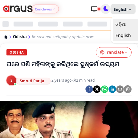
Conclaves
English
ଓଡ଼ିଆ
Argus Agri Vikas
English
Odisha
Iic-sushant-sathpathy-update-news
Argus Nari Shakti
Translate
ODISHA
Argus Education Next
ଘରେ ପଶି ମହିଳାଙ୍କୁ କରିଥିଲେ ଦୁଷ୍କର୍ମ ଉଦ୍ୟମ
Argus Health Connect
S
·
2 years ago
·
2
min read
Smruti Parija
Argus Swaad Odisha
Argus Chalo Dekhein Apna Desh