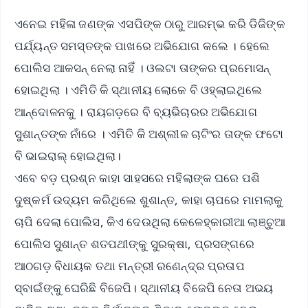
ଏନେଇ ମହିଳା ଜଣଙ୍କ ଏସପିଙ୍କ ଠାରୁ ଆରମ୍ଭ କରି ଡିଜିଙ୍କ
ପର୍ଯ୍ୟନ୍ତ ସମସ୍ତଙ୍କ ପାଖରେ ଅଭିଯୋଗ କଲେ । ହେଲେ
ପୋଲିସ ଆକସନ୍ ନେଲା ନାହିଁ । ଓଲଟା ତାଙ୍କର ପ୍ରମୋସନ୍
ହୋଇଥିଲା । ଏମିତି କି ସ୍ଥାନୀୟ ଲୋକେ ବି ଓହ୍ଲାଇଥିଲେ
ଆନ୍ଦୋଳନକୁ । ରାୟଗଡ଼ରେ ବି ବ୍ୟଭିଚାରର ଅଭିଯୋଗ
ସୁଶାନ୍ତଙ୍କ ନାଁରେ । ଏମିତି କି ଅଶ୍ଲୀଳ ଚାଟିଂର ତାଙ୍କ ଫଟୋ
ବି ଭାଇରାଲ୍ ହୋଇଥିଲା।
ଏବେ ବଡ଼ ପ୍ରଶ୍ନ କାହା ସାହସରେ ମହିଲାଙ୍କ ଘରେ ପଶି
ଦୁଷ୍କର୍ମ ଉଦ୍ୟମ କରିଥିଲେ ଶୁଶାନ୍ତ, କାହା ଚାପରେ ମାମଲାକୁ
ଚାପି ଦେଲା ପୋଲିସ, କିଏ ଦେଉଥିଲା କେଳେହ୍କାରୀଆ ଲାଞ୍ଚୁଆ
ପୋଲିସ ସୁଶାନ୍ତ ଶତପଥୀଙ୍କୁ ସୁରକ୍ଷା, ପ୍ରସଙ୍ଗରେ
ଆଠଗଡ଼ ବିଧାୟକ ତଥା ମନ୍ତ୍ରୀ ରଣେନ୍ଦ୍ର ପ୍ରତାପ
ସ୍ବାଇଁଙ୍କୁ ଘେରିଛି ବିଜେପି। ସ୍ଥାନୀୟ ବିଜେପି ନେତା ଅଭୟ