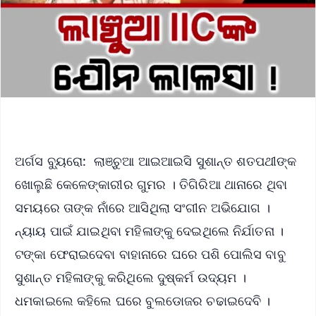
ଅର୍ଗସ ବ୍ୟୁରୋ: ଲାଞ୍ଚୁଆ ଆଇଆଇସି ସୁଶାନ୍ତ ଶତପଥୀଙ୍କ
ଖୋଲୁଛି କେଳେଙ୍କାରୀର ଗୁମର । ତିଗିରିଆ ଥାନାରେ ଥିବା
ସମୟରେ ତାଙ୍କ ନାଁରେ ଆସିଥିଲା ସଂଗୀନ ଅଭିଯୋଗ ।
ନ୍ୟାୟ ପାଇଁ ଯାଇଥିବା ମହିଳାଙ୍କୁ ଦେଇଥିଲେ ନିର୍ଯାତନା ।
ଟଙ୍କା ଫେରାଇଦେବା ବାହାନାରେ ଘରେ ପଶି ପୋଲିସ ବାବୁ
ସୁଶାନ୍ତ ମହିଳାଙ୍କୁ କରିଥିଲେ ଦୁଷ୍କର୍ମ ଉଦ୍ୟମ ।
ଧମକାଇଲେ କହିଲେ ଘରେ ବୁଲଡୋଜର ଚଢାଇଦେବି ।