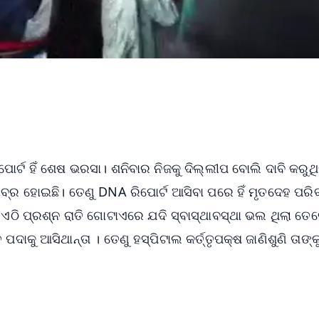
୍ଟ ହିଁ ଶେଷ ଭରସା। ଶନିବାର ନିଜକୁ ଦିଲ୍ଲୀପ ବୋଲି ଦାବି କରୁଥି
ବ୍ର ହୋଇଛି। ତେଣୁ DNA ରିପୋର୍ଟ ଆସିବା ପରେ ହିଁ ମୃତଦେହ ପରି
। ଏଠି ପ୍ରଶ୍ନ ରାତି ଗୋଟାଏରେ ଯଦି ସ୍ବାସ୍ଥାବସ୍ଥା ଭଲ ଥିଲା ତେବ
ଦାକୁ ଆସିଥାନ୍ତା । ତେଣୁ ହସ୍ପିଟାଲ କର୍ତ୍ତୃପକ୍ଷ ଜାଣିଶୁଣି ତାଙ୍କ