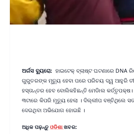
ଅର୍ଗସ ବ୍ୟୁରୋ:
ହାଇଟେକ୍ ବ୍ଲାଷ୍ଟ ଘଟଣାରେ DNA ରିପୋର
ଗୁରୁତରଙ୍କ ମୃତ୍ୟୁ ହେବା ପରେ ପରିଚୟ ଦ୍ୱ ଆହୁରି ତୀ
ହସ୍ତାନ୍ତର ହେବ ବୋଲିକହିଛନ୍ତି ମେଡିାଲ କର୍ତ୍ତୃପକ୍ଷ
୩ଟାରେ କିପରି ମୃତ୍ୟୁ ହେଲା । ଦିଲ୍ଲୀପ ବଞ୍ଚିଥିଲେ ସତ ପ
ଦେଇଥିବା ଅଭିଯୋଗ ହୋଇଛି ।
ଅଧିକ ପଢ଼ନ୍ତୁ
ଓଡିଶା
ଖବର: