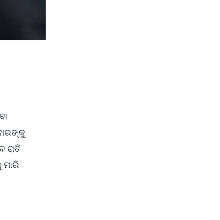
ବା
ବାରଙ୍କୁ
େ ରାତି
ୁ ମାରି