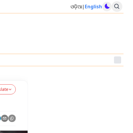
ଓଡ଼ିଆ
|
English
slate