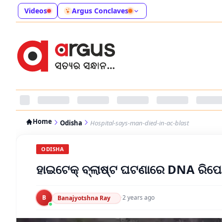
Videos
Argus Conclaves
Home
Odisha
Hospital-says-man-died-in-ac-blast
ODISHA
ହାଇଟେକ୍ ବ୍ଲାଷ୍ଟ ଘଟଣାରେ DNA ରିପୋର୍
B
·
2 years ago
Banajyotshna Ray