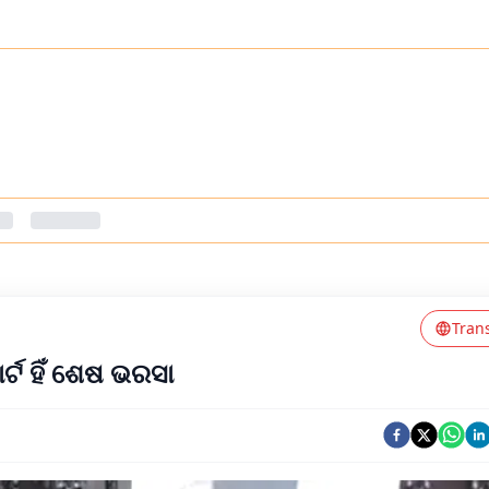
Tran
ଟ ହିଁ ଶେଷ ଭରସା