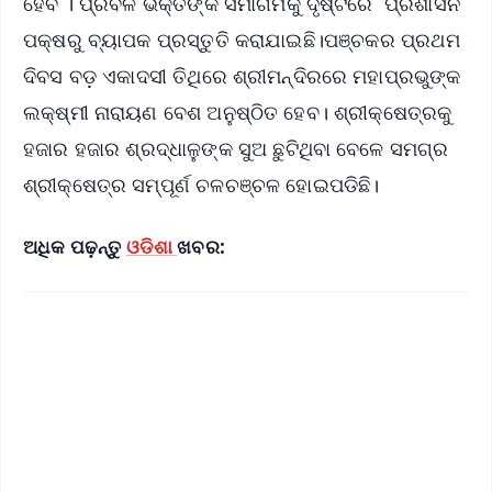
ହେବ । ପ୍ରବଳ ଭକ୍ତଙ୍କ ସମାଗମକୁ ଦୃଷ୍ଟିରେ ପ୍ରଶାସନ
ପକ୍ଷରୁ ବ୍ୟାପକ ପ୍ରସ୍ତୁତି କରାଯାଇଛି।ପଞ୍ଚକର ପ୍ରଥମ
ଦିବସ ବଡ଼ ଏକାଦସୀ ତିଥିରେ ଶ୍ରୀମନ୍ଦିରରେ ମହାପ୍ରଭୁଙ୍କ
ଲକ୍ଷ୍ମୀ ନାରାୟଣ ବେଶ ଅନୁଷ୍ଠିତ ହେବ। ଶ୍ରୀକ୍ଷେତ୍ରକୁ
ହଜାର ହଜାର ଶ୍ରଦ୍ଧାଳୁଙ୍କ ସୁଅ ଛୁଟିଥିବା ବେଳେ ସମଗ୍ର
ଶ୍ରୀକ୍ଷେତ୍ର ସମ୍ପୂର୍ଣ ଚଳଚଞ୍ଚଳ ହୋଇପଡିଛି।
ଅଧିକ ପଢ଼ନ୍ତୁ
ଓଡିଶା
ଖବର: