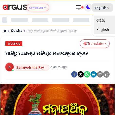
Conclaves
English
ଓଡ଼ିଆ
Argus Agri Vikas
English
Odisha
Holy-maha-panchuk-begins-today
Argus Nari Shakti
Translate
ODISHA
Argus Education Next
ଆଜିଠୁ ଆରମ୍ଭ ପବିତ୍ର ମହାପଞ୍ଚକ ବ୍ରତ
Argus Health Connect
B
·
2 years ago
Banajyotshna Ray
Argus Swaad Odisha
Argus Chalo Dekhein Apna Desh