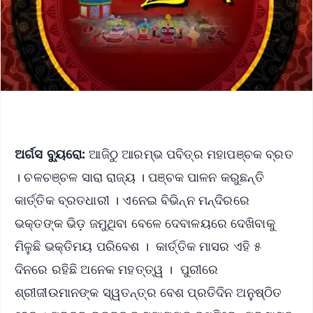
ଅର୍ଗସ ବ୍ୟୁରୋ:
ଆଜିଠୁ ଆରମ୍ଭ ପବିତ୍ର ମହାପଞ୍ଚକ ବ୍ରତ
। ଚଳଚଞ୍ଚଳ ସାରା ରାଜ୍ୟ । ପଞ୍ଚକ ପାଳନ କରୁଛନ୍ତି
କାର୍ତ୍ତିକ ବ୍ରତଧାରୀ । ଏନେଇ ବିଭିନ୍ନ ମନ୍ଦିରରେ
ଭକ୍ତଙ୍କ ଭିଡ଼ ଜମୁଥିବା ବେଳେ ଦେବାଳୟରେ ଦେଖିବାକୁ
ମିଳୁଛି ଭକ୍ତିମୟ ପରିବେଶ । କାର୍ତ୍ତିକ ମାସର ଏହି ୫
ଦିନରେ ରହିଛି ଅନେକ ମହତ୍ତ୍ୱ । ପୁରୀରେ
ଶ୍ରୀଜୀଉମାନଙ୍କ ସ୍ୱତନ୍ତ୍ର ବେଶ ପ୍ରତିଦିନ ଅନୁଷ୍ଠିତ