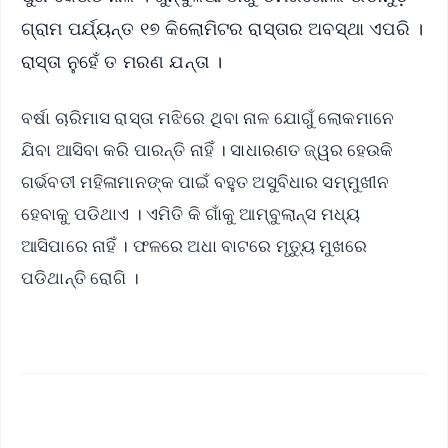
ଗ୍ରାମ ପର୍ଯ୍ୟନ୍ତ ୧୭ କିଲୋମିଟର ରାସ୍ତାର ଅବସ୍ଥା ଏପରି ।
ରାସ୍ତା ନୁହେଁ ତ ମରଣ ଯନ୍ତା ।
ବର୍ଷା ଚାରିମାସ ରାସ୍ତା ମଝିରେ ଥିବା ନାଳ ଯୋଗୁଁ ଲୋକମାନେ
ଯିବା ଆସିବା କରି ପାରନ୍ତି ନାହିଁ । ସାଧାରଣତ ଜ୍ୱର ହେଉକି
ଗର୍ଭବତୀ ମହିଳାମାନଙ୍କ ପାଇଁ ବହୁତ ଅସୁବିଧାର ସମ୍ମୁଖୀନ
ହେବାକୁ ପଡିଥାଏ । ଏମିତି କି ଗାଁକୁ ଆମ୍ବୁଲାନ୍ସ ମଧ୍ୟ
ଆସିପାରେ ନାହିଁ । ଫଳରେ ଅଧା ବାଟରେ ମୃତ୍ୟୁ ମୁଖରେ
ପଡିଥାନ୍ତି ରୋଗି ।