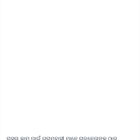
iOS - Scan QR
ରାସ୍ତା କାମ ପାଇଁ ଗ୍ରାମବାସୀ ମାନେ ରାଜନେତାଙ୍କ ଠାରୁ