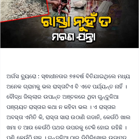
ଅର୍ଗସ ବ୍ୟୁରୋ : ସ୍ଵାଧୀନତାର ୭୫ବର୍ଷ ବିତିଯାଇଥିଲେ ମଧ୍ୟ
ଅନେକ ଗ୍ରାମକୁ ଭଲ ରାସ୍ତାଟିଏ ବି ଏବେ ପର୍ଯ୍ୟନ୍ତ ନାହିଁ ।
ବୌଦ୍ଧ ଜିଲ୍ଲାର ଉପାନ୍ତ ଅଞ୍ଚଳରେ ଥିବା ଗୁନ୍ଦୁଳିଆ
ପଞ୍ଚାୟତ ରାସ୍ତାର କଥା ନ କହିବା ଭଲ । ଏ ରାସ୍ତାର
ଅବସ୍ତା ଏମିତି କି, ରାସ୍ତା ସାରା ଉଠାଣି ଗଡାନି, କେଉଁଠି ଖାଲ
ଖମା ତ ଆଉ କେଉଁଠି ପଥର ଉପରକୁ ଟେକି ହୋଇ ରହିଛି ।
ପୁଣି କେଉଁଠି ନାଳ । ଗୁନ୍ଦୁଳିଆ ଠାରୁ ଡିମିରିଖୋଲ ଉଡାମୁଡ଼