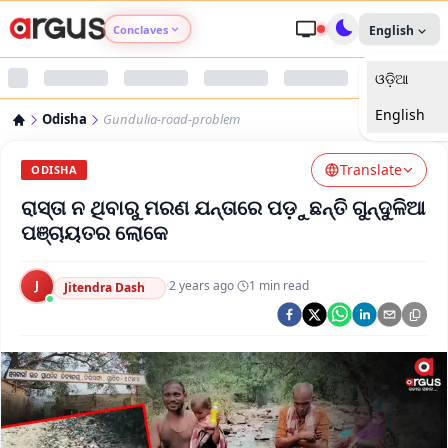
Conclaves
English
ଓଡ଼ିଆ
Argus Agri Vikas
English
Odisha
Gundulia-road-problem
Argus Nari Shakti
Translate
ODISHA
Argus Education Next
ରାସ୍ତା ନ ଥିବାରୁ ମରଣ ଯନ୍ତାରେ ପଡ଼ୁଛନ୍ତି ଗୁନ୍ଦୁଳିଆ
ପଞ୍ଚାୟତର ଲୋକେ
Argus Health Connect
J
·
2 years ago
·
1
min read
Jitendra Dash
Argus Swaad Odisha
Argus Chalo Dekhein Apna Desh