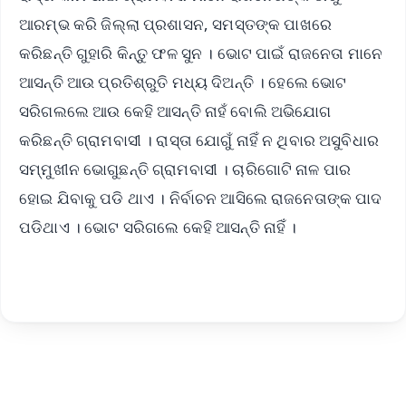
ଆରମ୍ଭ କରି ଜିଲ୍ଲା ପ୍ରଶାସନ, ସମସ୍ତଙ୍କ ପାଖରେ
କରିଛନ୍ତି ଗୁହାରି କିନ୍ତୁ ଫଳ ସୁନ । ଭୋଟ ପାଇଁ ରାଜନେତା ମାନେ
ଆସନ୍ତି ଆଉ ପ୍ରତିଶ୍ରୁତି ମଧ୍ୟ ଦିଅନ୍ତି । ହେଲେ ଭୋଟ
ସରିଗଲଲେ ଆଉ କେହି ଆସନ୍ତି ନାହଁ ବୋଲି ଅଭିଯୋଗ
କରିଛନ୍ତି ଗ୍ରାମବାସୀ । ରାସ୍ତା ଯୋଗୁଁ ନାହିଁ ନ ଥିବାର ଅସୁବିଧାର
ସମ୍ମୁଖୀନ ଭୋଗୁଛନ୍ତି ଗ୍ରାମବାସୀ । ଚାରିଗୋଟି ନାଳ ପାର
ହୋଇ ଯିବାକୁ ପଡି ଥାଏ । ନିର୍ବାଚନ ଆସିଲେ ରାଜନେତାଙ୍କ ପାଦ
ପଡିଥାଏ । ଭୋଟ ସରିଗଲେ କେହି ଆସନ୍ତି ନାହିଁ ।