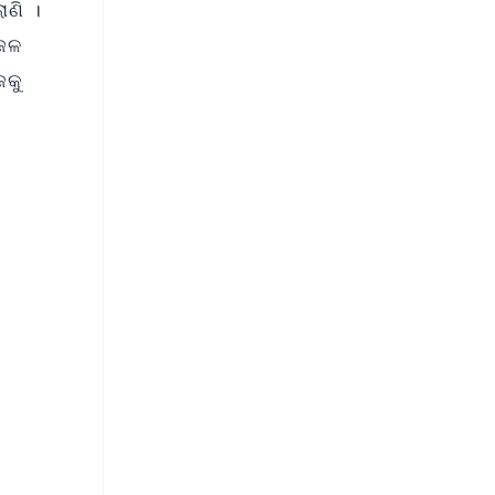
ାଣି ।
 ଜଳ
ଜକୁ
FREE
⭐
s