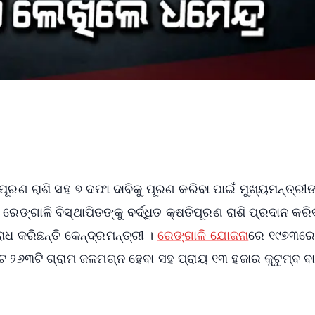
ିପୂରଣ ରାଶି ସହ ୭ ଦଫା ଦାବିକୁ ପୂରଣ କରିବା ପାଇଁ ମୁଖ୍ୟମନ୍ତ୍ରୀଙ
ରେଙ୍ଗାଳି ବିସ୍ଥାପିତଙ୍କୁ ବର୍ଦ୍ଧିତ କ୍ଷତିପୂରଣ ରାଶି ପ୍ରଦାନ କରି
ଧ କରିଛନ୍ତି କେନ୍ଦ୍ରମନ୍ତ୍ରୀ ।
ରେଙ୍ଗାଳି ଯୋଜନା
ରେ ୧୯୭୩ର
୬୩ଟି ଗ୍ରାମ ଜଳମଗ୍ନ ହେବା ସହ ପ୍ରାୟ ୧୩ ହଜାର କୁଟୁମ୍ବ ବ