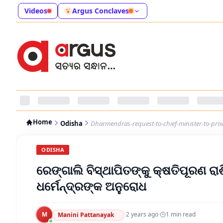
Videos
Argus Conclaves
Home
Odisha
Dharmendras-request-to-chief-minister-to-pro
ODISHA
ରେଙ୍ଗାଲି ବିସ୍ଥାପିତଙ୍କୁ କ୍ଷତିପୂରଣ ରା
ଧର୍ମେନ୍ଦ୍ରଙ୍କ ଅନୁରୋଧ
M
·
2 years ago
·
1
min read
Manini Pattanayak