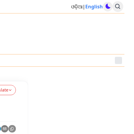
ଓଡ଼ିଆ
|
English
slate