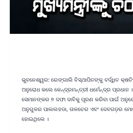
ଭୁବନେଶ୍ୱର: ରେଙ୍ଗାଲି ବିସ୍ଥାପିତଙ୍କୁ ବର୍ଦ୍ଧିତ କ୍ଷତ
ଅନୁରୋଧ କଲେ କେନ୍ଦ୍ରମନ୍ତ୍ରୀ ଧର୍ମେନ୍ଦ୍ର ପ୍ରଧାନ । 
ସେମାନଙ୍କର ୭ ଦଫା ଦାବିକୁ ପୂରଣ କରିବା ପାଇଁ ଅନୁରୋ
ଅନୁଗୁଳର ପାଲଲହଡା, ତାଳଚେର ଏବଂ ଦେବଗଡ଼ର ମୋଟ ୨
ହୋଇଥିଲେ ।