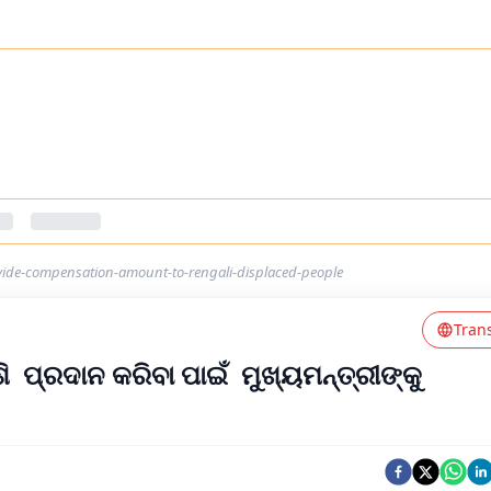
vide-compensation-amount-to-rengali-displaced-people
Tran
ଶି ପ୍ରଦାନ କରିବା ପାଇଁ ମୁଖ୍ୟମନ୍ତ୍ରୀଙ୍କୁ