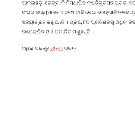
ପାଳଲହଡ଼ା ରେଙ୍ଗାଳି ବିସ୍ଥାପିତ କ୍ଷତିଗ୍ରସ୍ତ ପ୍ରଜା ସ
ସଂଘର ସଭ୍ୟମାନେ ୭ ଦଫା ଦାବି ନେଇ ରେଙ୍ଗାଳି ଜଳଭଣ୍ଡା
ସତ୍ୟାଗ୍ରହ କରୁଛନ୍ତି । ପ୍ରାୟ ୮୦ ପ୍ରତିଶତରୁ ଅଧିକ ବିସ
ଉପେକ୍ଷିତ ଓ ଅପମାନିତ ମଣୁଛନ୍ତି ।
ଅଧିକ ପଢନ୍ତୁ
ଓଡ଼ିଶା
ଖବର
📱 Get Argus News App
📰 60 Word News
🎬 Argus Podcast
🔔 Free Notification Alerts
Download Free:
Android - Scan QR
i