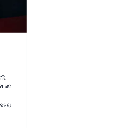
୍କୁ
ବା ସହ
େ
ାସହରା