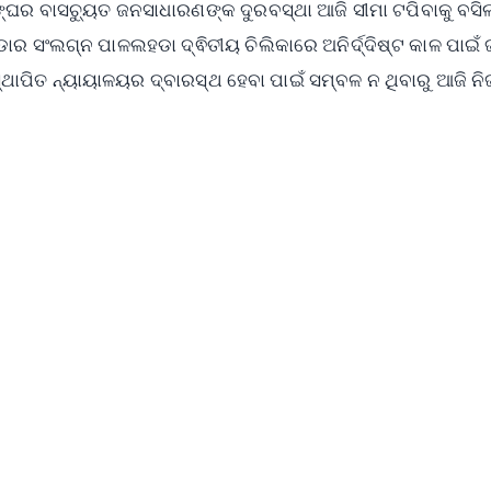
ଙ୍ଘର ବାସଚ୍ୟୁତ ଜନସାଧାରଣଙ୍କ ଦୁରବସ୍ଥା ଆଜି ସୀମା ଟପିବାକୁ ବସିଲ
ର ସଂଲଗ୍ନ ପାଳଲହଡା ଦ୍ଵିତୀୟ ଚିଲିକାରେ ଅନିର୍ଦ୍ଦିଷ୍ଟ କାଳ ପାଇଁ
୍ଥାପିତ ନ୍ୟାୟାଳୟର ଦ୍ବାରସ୍ଥ ହେବା ପାଇଁ ସମ୍ବଳ ନ ଥିବାରୁ ଆଜି ନି
✨
📺 Live TV and Breaking News
⭐
⭐
⭐
⭐
4.8 Rating
50K+ Download
OS - Scan QR