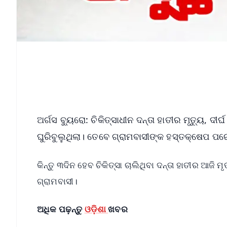
ଅର୍ଗସ ବ୍ୟୁରୋ: ଚିକିତ୍ସାଧୀନ ଦନ୍ତା ହାତୀର ମୃତ୍ୟୁ,
ଘୁରିବୁଲୁଥିଲା। ତେବେ ଗ୍ରାମବାସୀଙ୍କ ହସ୍ତକ୍ଷେପ ପର
କିନ୍ତୁ ୩ଦିନ ହେବ ଚିକିତ୍ସା ଚାଲିଥିବା ଦନ୍ତା ହାତୀର ଆଜି ମ
ଗ୍ରାମବାସୀ।
ଅଧିକ ପଢ଼ନ୍ତୁ
ଓଡ଼ିଶା
ଖବର