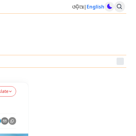
ଓଡ଼ିଆ
|
English
slate