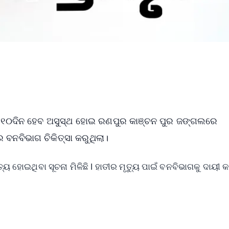
 ଦୀର୍ଘ ୧୦ଦିନ ହେବ ଅସୁସ୍ଥ ହୋଇ ରଣପୁର କାଞ୍ଚନ ପୁର ଜଙ୍ଗଲରେ
େ ବନବିଭାଗ ଚିକିତ୍ସା କରୁଥିଲା।
ୃତ୍ୟ ହୋଇଥିବା ସୂଚନା ମିଳିଛି l ହାତୀର ମୃତ୍ୟୁ ପାଇଁ ବନବିଭାଗକୁ ଦାୟୀ କ