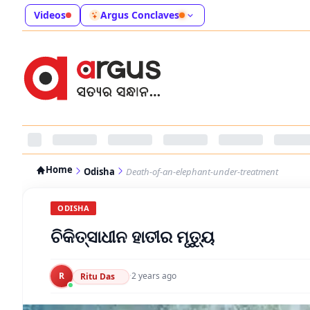
Videos
Argus Conclaves
Home
Odisha
Death-of-an-elephant-under-treatment
ODISHA
ଚିକିତ୍ସାଧୀନ ହାତୀର ମୃତ୍ୟୁ
R
·
2 years ago
Ritu Das