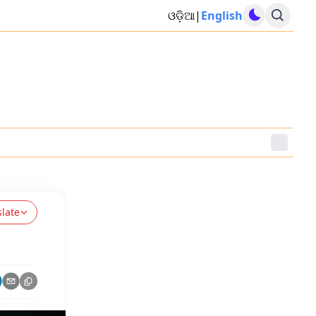
ଓଡ଼ିଆ
|
English
slate