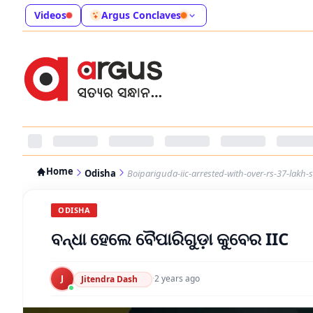
Videos
Argus Conclaves
Home
Odisha
Boipariguda-iic-arrested-with-over-rs-37-lakh-
ODISHA
ବନ୍ଧା ହେଲେ ବୈପାରିଗୁଡ଼ା କୁବେର IIC
J
·
2 years ago
Jitendra Dash