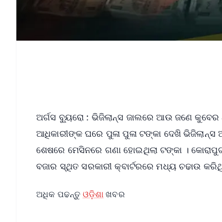
ଅର୍ଗସ ବ୍ୟୁରୋ : ଭିଜିଲାନ୍ସ ଜାଲରେ ଆଉ ଜଣେ କୁବେର 
ଆଧିକାରୀଙ୍କ ଘରେ ପୁଳା ପୁଳା ଟଙ୍କା ଦେଖି ଭିଜିଲାନ୍
ଶେଷରେ ମେସିନରେ ଗଣା ହୋଇଥିଲା ଟଙ୍କା । କୋରାପୁଟ 
ବଜାର ସ୍ଥିତ ସରକାରୀ କ୍ବାର୍ଟରରେ ମଧ୍ୟ ଚଢାଉ କରିଥିଲ
ଅଧିକ ପଢନ୍ତୁ
ଓଡ଼ିଶା
ଖବର