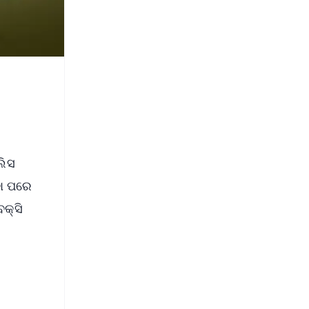
ଲିସ
ବା ପରେ
କ୍ସି