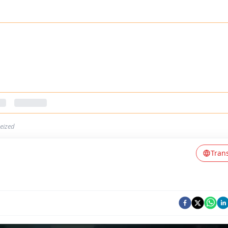
seized
Tran