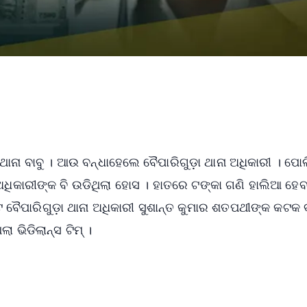
ଥାନା ବାବୁ । ଆଉ ବନ୍ଧାହେଲେ ବୈପାରିଗୁଡ଼ା ଥାନା ଅଧିକାରୀ । ପୋ
ସ ଅଧିକାରୀଙ୍କ ବି ଉଡିଥିଲା ହୋସ । ହାତରେ ଟଙ୍କା ଗଣି ହାଲିଆ ହେ
ବୈପାରିଗୁଡ଼ା ଥାନା ଅଧିକାରୀ ସୁଶାନ୍ତ କୁମାର ଶତପଥୀଙ୍କ କଟକ ବ
ା ଭିଡିଲାନ୍ସ ଟିମ୍ ।