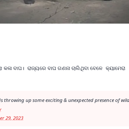
ିଲା କଳା ବାଘ। ରାଜ୍ୟରେ ବାଘ ଗଣନା ଚାଲିଥିବା ବେଳେ କ୍ୟାମେରା
is throwing up some exciting & unexpected presence of wil
v
r 29, 2023