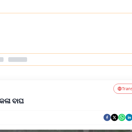
Tran
 କଳା ବାଘ