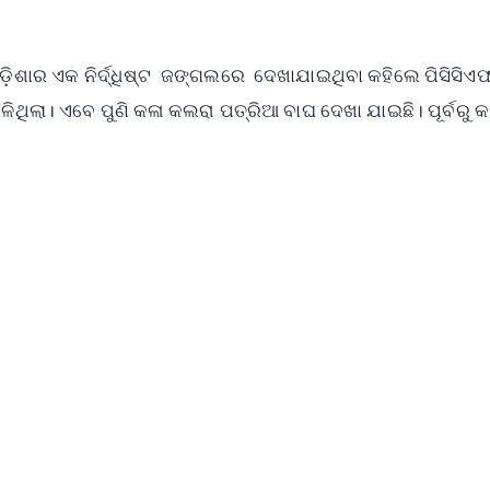
 ଓଡ଼ିଶାର ଏକ ନିର୍ଦ୍ଧିଷ୍ଟ ଜଙ୍ଗଲରେ ଦେଖାଯାଇଥିବା କହିଲେ ପିସିସିଏଫ
ିଳିଥିଲା। ଏବେ ପୁଣି କଳା କଲରା ପତ୍ରିଆ ବାଘ ଦେଖା ଯାଇଛି। ପୂର୍ବରୁ କ
✨
📺 Live TV and Breaking News
⭐
⭐
⭐
⭐
4.8 Rating
50K+ Download
OS - Scan QR