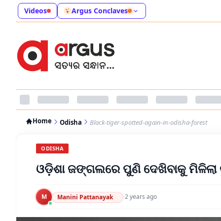
Videos
Argus Conclaves
Home
Odisha
Black-tiger-spotted-again-in-odisha-forest
ODISHA
ଓଡ଼ିଶା ଜଙ୍ଗଲରେ ପୁଣି ଦେଖିବାକୁ ମିଳିଲା
M
·
2 years ago
Manini Pattanayak