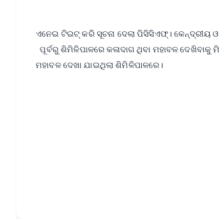
ଏନେଇ ଟିଇଟ୍‌ କରି ସୂଚନା ଦେଲା ପିସିସିଏଫ୍। କେନ୍ଦ୍ରୀୟ
ପୂର୍ବରୁ ଶିମିଳିପାଳରେ କଳାଦାଗ ଥିବା ମହାବଳ ଦେଖିବାକୁ ମ
ମହାବଳ ଦେଖା ଯାଇଥିଲା ଶିମିଳିପାଳରେ।
📱 Get Argus News App
📰 60 Word News
🎬 Argus Podcast
🔔 Free Notification Alerts
Download Free:
Android - Scan QR
i