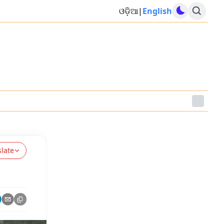
ଓଡ଼ିଆ
|
English
slate