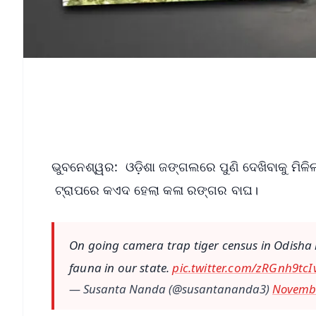
ଭୁବନେଶ୍ୱର: ଓଡ଼ିଶା ଜଙ୍ଗଲରେ ପୁଣି ଦେଖିବାକୁ ମିଳ
ଟ୍ରାପରେ କଏଦ ହେଲା କଳା ରଙ୍ଗର ବାଘ।
On going camera trap tiger census in Odisha 
fauna in our state.
pic.twitter.com/zRGnh9tcI
— Susanta Nanda (@susantananda3)
Novembe