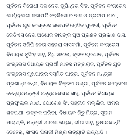
ପୂର୍ବତନ ବିରୋଧୀ ଦଳ ନେତା ଭୁପିନ୍ଦର ସିଂହ, ପୂର୍ବତନ କଂଗ୍ରେସ
କାର୍ଯ୍ୟକାରୀ ସଭାପତି ନବକିଶୋର ଦାସ ଓ ପ୍ରଦୀପ ମାଝୀ,
ପୂର୍ବତନ ଯୁବ କଂଗ୍ରେସ ସଭାପତି ରୋହିତ ପୁଜାରୀ, ପୂର୍ବତନ
ଜେଡିଏସ୍ ନେତା ଅଶୋକ ଦାସଙ୍କ ପୁଅ ପ୍ରଣବ ପ୍ରକାଶ ଦାସ,
ପୂର୍ବତନ ଓଜିପି ନେତା ସଞ୍ଜୟ ଦାସବର୍ମା, ପୂର୍ବତନ କଂଗ୍ରେସ
ବିଧାୟକ ନୃସିଂହ ସାହୁ, ନିଧି ସାମଲ, ବ୍ରଜ ପ୍ରଧାନ, ପୂର୍ବତନ
କଂଗ୍ରେସ ବିଧାୟକ ପ୍ରାର୍ଥୀ ମାନସ ମଙ୍ଗରାଜ, ପୂର୍ବତନ ଯୁବ
କଂଗ୍ରେସ ମୁଖପାତ୍ର ସସ୍ମିତ ପାତ୍ର, ପୂର୍ବତନ ମନ୍ତ୍ରୀ
ପ୍ରଶାନ୍ତ ନନ୍ଦ, ବିଧାୟକ ବିକ୍ରମ ପଣ୍ଡା, ପୂର୍ବତନ କଂଗ୍ରେସ
କେନ୍ଦ୍ରମନ୍ତ୍ରୀ ଚନ୍ଦ୍ରଶେଖର ସାହୁ, ପୂର୍ବତନ ବିଧାୟକ
ପ୍ରଫୁଲ୍ଲ ମାଝୀ, ଯୋଗେଶ ସିଂ, ସଞ୍ଜୀବ ମଲ୍ଲିକ, ଅମର
ଶତପଥୀ, ଉତ୍କଳ ପରିଡା, ବିଧାୟକ ଜିତୁ ମିତ୍ର, ସୁଦାମ
ମାରାଣ୍ଡି, ମନ୍ତ୍ରୀ ଶାରଦା ନାୟକ, ରୀତା ସାହୁ, ତୁଷାରକାନ୍ତି
ବେହେରା, ସାଂସଦ ପିନାକୀ ମିଶ୍ର ଇତ୍ୟାଦି ଇତ୍ୟାଦି ।