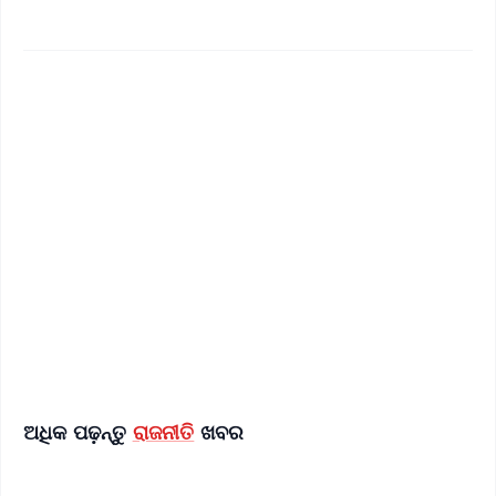
✨
📱 Get Argus News App
📰 60 Word News
🎬 Argus Podcast
📺 Live TV and Breaking News
🔔 Free Notification Alerts
Download Free:
Android - Scan QR
iOS - Scan QR
ଅଧିକ ପଢ଼ନ୍ତୁ
ରାଜନୀତି
ଖବର