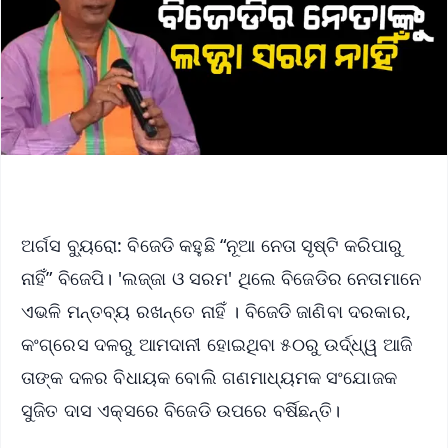
ଅର୍ଗସ ବ୍ୟୁରୋ: ବିଜେଡି କହୁଛି “ନୂଆ ନେତା ସୃଷ୍ଟି କରିପାରୁ
ନାହିଁ” ବିଜେପି। 'ଲଜ୍ଜା ଓ ସରମ' ଥିଲେ ବିଜେଡିର ନେତାମାନେ
ଏଭଳି ମନ୍ତବ୍ୟ ରଖନ୍ତେ ନାହିଁ । ବିଜେଡି ଜାଣିବା ଦରକାର,
କଂଗ୍ରେସ ଦଳରୁ ଆମଦାନୀ ହୋଇଥିବା ୫୦ରୁ ଉର୍ଦ୍ଧ୍ୱ ଆଜି
ତାଙ୍କ ଦଳର ବିଧାୟକ ବୋଲି ଗଣମାଧ୍ୟମକ ସଂଯୋଜକ
ସୁଜିତ ଦାସ ଏକ୍ସରେ ବିଜେଡି ଉପରେ ବର୍ଷିଛନ୍ତି।