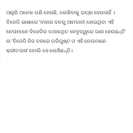
ଆହୁରି ଅନେକ ଗଣି ହେଉଛି, ଲେଖିବାକୁ ଇଚ୍ଛା ହେଉନାହିଁ ।
ବିଜେଡି ଭାଷାରେ ‘ବାହାର ଦଳରୁ ଆମଦାନୀ ହୋଇଥିବା ଏହି
ନେତାମାନେ ବିଜେଡିର ତଥାକଥିତ ନେତୃତ୍ୱରେ ଗଣା ହେଉଛନ୍ତି’
ନା ‘ବିଜେଡି ନିଜ ବଳରେ ପରିପୁଷ୍ଟ ଓ ଏହି ନେତାମାନେ
କ୍ରୀତଦାସ’ ବୋଲି ସେ ଲେଖିଛନ୍ତି।