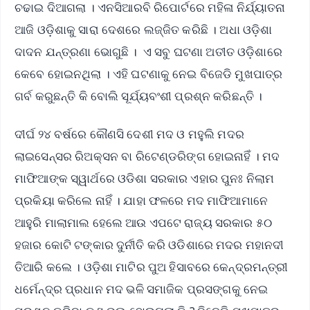
ଚଢାଇ ଦିଆଗଲା । ଏନସିଆରବି ରିପୋର୍ଟରେ ମହିଳା ନିର୍ଯ୍ୟାତନା
ଆଜି ଓଡ଼ିଶାକୁ ସାରା ଦେଶରେ ଲଜ୍ଜିତ କରିଛି । ଅଧା ଓଡ଼ିଶା
ଦାଦନ ଯନ୍ତ୍ରଣା ଭୋଗୁଛି । ଏ ସବୁ ଘଟଣା ଅତୀତ ଓଡ଼ିଶାରେ
କେବେ ହୋଇନଥିଲା । ଏହି ଘଟଣାକୁ ନେଇ ବିଜେଡି ମୁଖପାତ୍ର
ଗର୍ବ କରୁଛନ୍ତି କି ବୋଲି ସୂର୍ଯ୍ୟବଂଶୀ ପ୍ରଶ୍ନ କରିଛନ୍ତି ।
ଦୀର୍ଘ ୨୪ ବର୍ଷରେ କୌଣସି ଦେଶୀ ମଦ ଓ ମହୁଲି ମଦର
ଲାଇସେନ୍ସର ରିଅକ୍ସନ ବା ରିଟେଣ୍ଡରିଙ୍ଗ ହୋଇନାହିଁ । ମଦ
ମାଫିଆଙ୍କ ସ୍ୱାର୍ଥରେ ଓଡିଶା ସରକାର ଏହାର ପୁନଃ ନିଲାମ
ପ୍ରକିୟା କରିଲେ ନାହିଁ । ଯାହା ଫଳରେ ମଦ ମାଫିଆମାନେ
ଆହୁରି ମାଲାମାଲ ହେଲେ ଆଉ ଏପଟେ ରାଜ୍ୟ ସରକାର ୫୦
ହଜାର କୋଟି ଟଙ୍କାର ଦୁର୍ନୀତି କରି ଓଡିଶାରେ ମଦର ମହାନଦୀ
ତିଆରି କଲେ । ଓଡ଼ିଶା ମାଟିର ପୁଅ ହିସାବରେ କେନ୍ଦ୍ରମନ୍ତ୍ରୀ
ଧର୍ମେନ୍ଦ୍ର ପ୍ରଧାନ ମଦ ଭଳି ସମାଜିକ ପ୍ରସଙ୍ଗକୁ ନେଇ