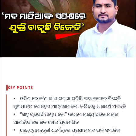
KEY POINTS
• ଓଡ଼ିଶାରେ କ'ଣ କ'ଣ ଘଟଣା ଘଟିଛି, ତାହା ଉପରେ ବିଜେଡି
ମୁଖପାତ୍ର ବୋଧହୁଏ ଆତ୍ମସମୀକ୍ଷା କରିବାକୁ ଅସମର୍ଥ ଅଟନ୍ତି
• “ସାହୁ ବ୍ରଦର୍ସ ଆଣ୍ଡ କୋ” ଉପରେ ରାଜ୍ୟ ସରକାରଙ୍କ
ଆଶୀର୍ବାଦ ଜଳ ଜଳ ହୋଇ ପ୍ରମାଣିତ
• କେନ୍ଦ୍ରମନ୍ତ୍ରୀ ଧର୍ମେନ୍ଦ୍ର ପ୍ରଧାନ ମଦ ଭଳି ସମାଜିକ