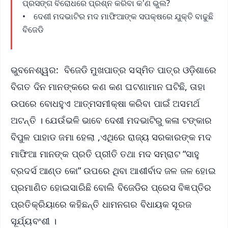
ପ୍ରସଙ୍ଗ ବିରୋଧରେ ପ୍ରଶ୍ନ କରିବା କ'ଣ ଭୁଲ?
• ଦେଶୀ ମଦଭାଟିର ମଦ ମାଫିଆଙ୍କ ସପକ୍ଷରେ ଯୁକ୍ତି ବାଢୁଛି
ବିଜେଡି
ଭୁବନେଶ୍ୱର: ବିଜେଡି ମୁଖପାତ୍ର ସସ୍ମିତ ପାତ୍ର ଓଡ଼ିଶାରେ
ବିଗତ ଦିନ ମାନଙ୍କରେ କଣ କଣ ଘଟଣାମାନ ଘଟିଛି, ତାହା
ଉପରେ ବୋଧହୁଏ ଆତ୍ମସମୀକ୍ଷା କରିବା ପାଇଁ ଅସମର୍ଥ
ଅଟନ୍ତି । ଯେଉଁଭଳି ଭାବେ ଦେଶୀ ମଦଭାଟିରୁ କଳା ଟଙ୍କାର
ବିପୁଳ ପାହାଡ ଜମା ହେଲା ,ଏଥିରେ ରାଜ୍ୟ ସରକାରଙ୍କ ମଦ
ମାଫିଆ ମାନଙ୍କ ପ୍ରତି ପ୍ରୀତି ତଥା ମଦ ସମ୍ରାଟ “ସାହୁ
ବ୍ରଦର୍ସ ଆଣ୍ଡ କୋ” ଉପରେ ଥିବା ଆଶୀର୍ବାଦ ଜଳ ଜଳ ହୋଇ
ପ୍ରମାଣିତ ହୋଇସାରିଛି ବୋଲି ବିଜେଡିର ପ୍ରେସ ବିଜ୍ଞପ୍ତିର
ପ୍ରତିକ୍ରିୟାରେ କହିଛନ୍ତି ଧାମନଗର ବିଧାୟକ ସୂରଜ
ସୂର୍ଯ୍ୟବଂଶୀ ।