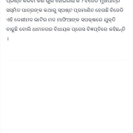
ପ୍ରଶ୍ନ କରିବା କଣ ଭୁଲ ହୋଇଗଲା କି ? ବିଜେଡି ମୁଖପାତ୍ର
ସସ୍ମିତ ପାତ୍ରଙ୍କ କଥାରୁ ସ୍ପଷ୍ଟ ପ୍ରମାଣିତ ହେଉଛି ବିଜେଡି
ଏହି ଦେଶୀମଦ ଭାଟିର ମଦ ମାଫିଆଙ୍କ ସପକ୍ଷରେ ଯୁକ୍ତି
ବାଢୁଛି ବୋଲି ଧାମନଗର ବିଧାୟକ ପ୍ରେସ ବିଜ୍ଞପ୍ତିରେ କହିଛନ୍ତି
।