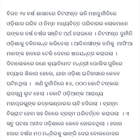
ବିଗତ ୨୪ ବର୍ଷ ଶାସନରେ ଚିଟଫଣ୍ଡ ଭଳି ମହାଦୁର୍ନୀତିରେ
ଓଡ଼ିଶାର ଗରିବ ଓ ନିମ୍ନ ମଧ୍ୟବିତ୍ତ ପରିବାରର ଲୋକମାନେ
ତାଙ୍କର ବର୍ଷ ବର୍ଷର ସଞ୍ଚିତ ଅର୍ଥ ହରାଇଲେ । ଚିଟଫଣ୍ଡ ଦୁର୍ନୀତି
ଓଡ଼ିଶାକୁ ତଳିତଳାନ୍ତ କରିଦେଲା । ଆଦିବାସୀଙ୍କ ଜମିକୁ ମାଫିଆ
ମାନଙ୍କ ହାତରେ ଟେକି ଦେବାର ଷଡଯନ୍ତ୍ର କରାଗଲା ।
ଦିବାଲୋକରେ ଜଣେ କ୍ୟାବିନେଟ ମନ୍ତ୍ରୀ ପୋଲିସ ଗୁଳିରେ
ହତ୍ୟାର ଶିକାର ହେଲେ, ଯାହା ଓଡ଼ିଶା ଇତିହାସରେ କେବେ
ଘଟିନଥିଲା । ଖଣି ଦୁର୍ନୀତିରେ ୫୪, ୦୦୦ କୋଟି ଟଙ୍କାର
ରାଜସ୍ୱ ଲୁଟ ହେଲା । କୋଟି ଓଡ଼ିଆଙ୍କ ଆରାଧ୍ୟ
ମହାପ୍ରଭୁଙ୍କ ରତ୍ନଭଣ୍ଡାରର ଚାବି ହଜିଗଲା । ବ୍ରହ୍ମ
ବିଭ୍ରାଟ ହେବା ସହ ଦିନରେ ବ୍ରହ୍ମ ପରିବର୍ତ୍ତନ କରାଗଲା । ଏ
ସବୁ ଘଟଣା ଅତୀତ ଓଡ଼ିଶାରେ କେବେ ହୋଇନଥିଲା । ହଜାର
ହଜାର ବର୍ଷର ମଠ ମନ୍ଦିରକୁ ଭାଙ୍ଗି ଦେଇ ବୋଲଡୋଜର