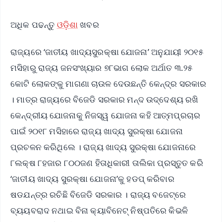
ଅଧିକ ପଢନ୍ତୁ
ଓଡ଼ିଶା
ଖବର
ରାଜ୍ୟରେ ‘ଜାତୀୟ ଖାଦ୍ୟସୁରକ୍ଷା ଯୋଜନା’ ଅନୁଯାୟୀ ୨୦୧୫
ମସିହାରୁ ରାଜ୍ୟ ଜନସଂଖ୍ୟାର ୭୮ଭାଗ ଲୋକ ଅର୍ଥାତ ୩.୨୫
କୋଟି ଲୋକଙ୍କୁ ମାଗଣା ଚାଉଳ ଦେଉଛନ୍ତି କେନ୍ଦ୍ର ସରକାର
। ମାତ୍ର ରାଜ୍ୟରେ ବିଜେଡି ସରକାର ମନ୍ଦ ଉଦ୍ଦେଶ୍ୟ ରଖି
କେନ୍ଦ୍ରୀୟ ଯୋଜନାକୁ ନିଜସ୍ୱ ଯୋଜନା କହି ଆତ୍ମପ୍ରଚାର
ପାଇଁ ୨୦୧୮ ମସିହାରେ ରାଜ୍ୟ ଖାଦ୍ୟ ସୁରକ୍ଷା ଯୋଜନା
ପ୍ରଚଳନ କରିଥିଲେ । ରାଜ୍ୟ ଖାଦ୍ୟ ସୁରକ୍ଷା ଯୋଜନାରେ
୮ଲକ୍ଷ ୮ହଜାର ୮୦୦ଜଣ ହିତାଧିକାରୀ ତାଲିକା ପ୍ରସ୍ତୁତ କରି
‘ଜାତୀୟ ଖାଦ୍ୟ ସୁରକ୍ଷା ଯୋଜନା’କୁ ହଡପ୍ କରିବାର
ଷଡଯନ୍ତ୍ର ରଚିଛି ବିଜେଡି ସରକାର । ରାଜ୍ୟ ବଜେଟ୍‌ରେ
ବ୍ୟୟବରାଦ ନଥାଇ ବିନା କ୍ୟାବିନେଟ୍ ନିଷ୍ପତିରେ କିଭଳି