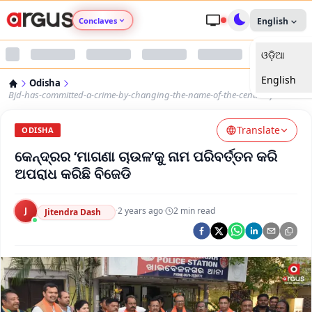
Conclaves
English
ଓଡ଼ିଆ
Argus Agri Vikas
English
Odisha
Argus Nari Shakti
Bjd-has-committed-a-crime-by-changing-the-name-of-the-centres-free-rice
Translate
Argus Education Next
ODISHA
କେନ୍ଦ୍ରର ‘ମାଗଣା ଚାଉଳ’କୁ ନାମ ପରିବର୍ତ୍ତନ କରି
Argus Health Connect
ଅପରାଧ କରିଛି ବିଜେଡି
Argus Swaad Odisha
J
·
2 years ago
·
2
min read
Jitendra Dash
Argus Chalo Dekhein Apna Desh