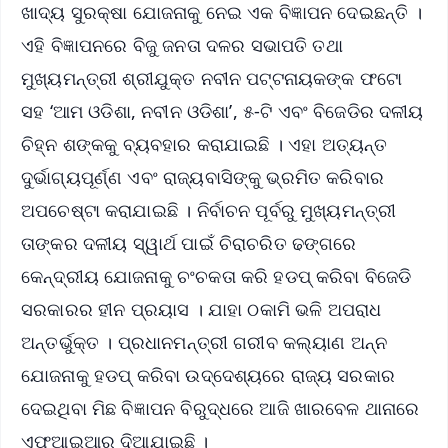
ଖାଦ୍ୟ ସୁରକ୍ଷା ଯୋଜନାକୁ ନେଇ ଏକ ବିଜ୍ଞାପନ ଦେଇଛନ୍ତି ।
ଏହି ବିଜ୍ଞାପନରେ ବିଜୁ ଜନତା ଦଳର ସଭାପତି ତଥା
ମୁଖ୍ୟମନ୍ତ୍ରୀ ଶ୍ରୀଯୁକ୍ତ ନବୀନ ପଟ୍ଟନାୟକଙ୍କ ଫଟୋ
ସହ ‘ଆମ ଓଡିଶା, ନବୀନ ଓଡିଶା’, ୫-ଟି ଏବଂ ବିଜେଡିର ଦଳୀୟ
ଚିହ୍ନ ଶଙ୍କକୁ ବ୍ୟବହାର କରାଯାଇଛି । ଏହା ଅତ୍ୟନ୍ତ
ଦୁର୍ଭାଗ୍ୟପୂର୍ଣ୍ଣ ଏବଂ ରାଜ୍ୟବାସିଙ୍କୁ ଭ୍ରମିତ କରିବାର
ଅପଚେଷ୍ଟା କରାଯାଇଛି । ନିର୍ବାଚନ ପୂର୍ବରୁ ମୁଖ୍ୟମନ୍ତ୍ରୀ
ତାଙ୍କର ଦଳୀୟ ସ୍ୱାର୍ଥ ପାଇଁ ଚିରାଚରିତ ଢଙ୍ଗରେ
କେନ୍ଦ୍ରୀୟ ଯୋଜନାକୁ ଚଂଚକତା କରି ହଡପ୍ କରିବା ବିଜେଡି
ସରକାରର ହୀନ ପ୍ରୟାସ । ଯାହା ଠକାମି ଭଳି ଅପରାଧ
ଅନ୍ତର୍ଭୁକ୍ତ । ପ୍ରଧାନମନ୍ତ୍ରୀ ଗରୀବ କଲ୍ୟାଣ ଅନ୍ନ
ଯୋଜନାକୁ ହଡପ୍ କରିବା ଉଦ୍ଦେଶ୍ୟରେ ରାଜ୍ୟ ସରକାର
ଦେଇଥିବା ମିଛ ବିଜ୍ଞାପନ ବିରୁଦ୍ଧରେ ଆଜି ଖାରବେଳ ଥାନାରେ
ଏଫଆଇଆର ଦିଆଯାଇଛି ।