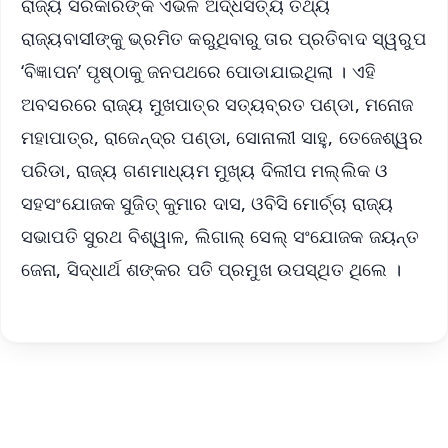
ରାଜ୍ୟ ସରକାରଙ୍କ ଏଭଳି ଅର୍ଦ୍ଧସତ୍ୟ ତଥ୍ୟ
ରାଜ୍ୟବାସୀଙ୍କୁ ଭ୍ରମିତ କରୁଥିବାରୁ ତାର ପ୍ରତିବାଦ ସ୍ୱରୁପ
‘ବିଜ୍ଞାପନ’ ପୃଷ୍ଠାକୁ ଜନପଥରେ ପୋଡାଯାଇଥିଲା । ଏହି
ଅବସରରେ ରାଜ୍ୟ ମୁଖପାତ୍ର ସତ୍ୟବ୍ରତ ପଣ୍ଡା, ମନୋଜ
ମହାପାତ୍ର, ରାଜେନ୍ଦ୍ର ପଣ୍ଡା, ସୋନାଲୀ ସାହୁ, ତେଜେଶ୍ୱର
ପରିଡା, ରାଜ୍ୟ ଗଣମାଧ୍ୟମ ମୁଖ୍ୟ ଦିଲୀପ ମଲ୍ଲିକ ଓ
ସହସଂଯୋଜକ ସୁଜିତ୍ କୁମାର ଦାସ, ଓବିସି ମୋର୍ଚ୍ଚା ରାଜ୍ୟ
ସଭାପତି ସୁରଥ ବିଶ୍ୱାଳ, ଲିଗାଲ୍ ସେଲ୍ ସଂଯୋଜକ ଜୟନ୍ତ
ଜେନା, ସିଦ୍ଧାର୍ଥ ଶଙ୍କର ପତି ପ୍ରମୁଖ ଉପସ୍ଥିତ ଥିଲେ ।