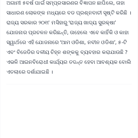
ଅଗାମୀ ୫ବର୍ଷ ପାଇଁ ସମ୍ପ୍ରସାରଣର ବିଜ୍ଞାପନ ଛାପିଲେ, ତାହା
ସାଧାରଣ ଲୋକଙ୍କ ମଧ୍ୟରେ ବଡ ପ୍ରଶ୍ନବାଚୀ ସୃଷ୍ଟି କରିଛି ।
ରାଜ୍ୟ ସରକାର ୨୦୧୮ ମସିହାରୁ ‘ରାଜ୍ୟ ଖାଦ୍ୟ ସୁରକ୍ଷା’
ଯୋଜନାର ପ୍ରଚଳନ କରିଛନ୍ତି, ତାହେଲେ ଏବେ କାହିଁକି ଓ କାହା
ସ୍ୱାର୍ଥରେ ଏହି ଯୋଜନାରେ ‘ଆମ ଓଡିଶା, ନବୀନ ଓଡିଶା’, ୫-ଟି
ଏବଂ ବିଜେଡିର ଦଳୀୟ ଚିହ୍ନ ଶଙ୍କକୁ ବ୍ୟବହାର କରାଯାଉଛି ?
ଏଭଳି ଆଇନବିରୋଧୀ କାର୍ଯ୍ୟର ତଦନ୍ତ ହେବା ଆବଶ୍ୟକ ବୋଲି
ଏତଲାରେ ଦର୍ଶାଯାଇଛି ।