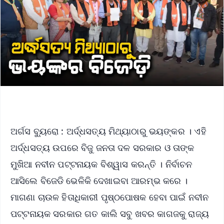
ଅର୍ଗସ ବ୍ୟୁରୋ : ଅର୍ଦ୍ଧସତ୍ୟ ମିଥ୍ୟାଠାରୁ ଭୟଙ୍କର । ଏହି
ଅର୍ଦ୍ଧସତ୍ୟ ଉପରେ ବିଜୁ ଜନତା ଦଳ ସରକାର ଓ ତାଙ୍କ
ମୁଖିଆ ନବୀନ ପଟ୍ଟନାୟକ ବିଶ୍ୱାସ କରନ୍ତି । ନିର୍ବାଚନ
ଆସିଲେ ବିଜେଡି ଭେଳିକି ଦେଖାଇବା ଆରମ୍ଭ କରେ ।
ମାଗଣା ଚାଉଳ ହିତାଧିକାରୀ ପୃଷ୍ଠପୋଷକ ହେବା ପାଇଁ ନବୀନ
ପଟ୍ଟନାୟକ ସରକାର ଗତ କାଲି ସବୁ ଖବର କାଗଜକୁ ରାଜ୍ୟ