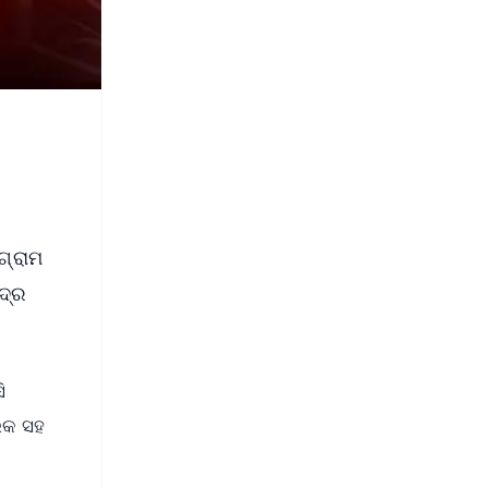
ଗ୍ରାମ
ଦ୍ର
ି
ରକ ସହ