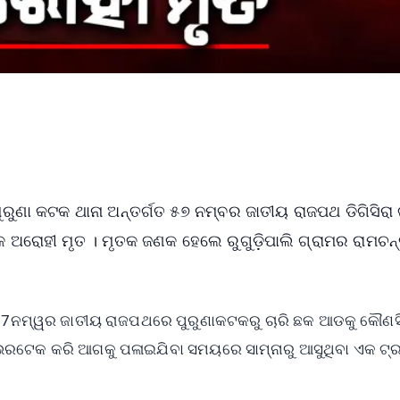
ରୁଣା କଟକ ଥାନା ଅନ୍ତର୍ଗତ ୫୭ ନମ୍ବର ଜାତୀୟ ରାଜପଥ ଡିଗିସିରା 
ଇକ ଅରୋହୀ ମୃତ । ମୃତକ ଜଣକ ହେଲେ ରୁଗୁଡ଼ିପାଲି ଗ୍ରାମର ରାମଚନ୍
 57ନମ୍ୱର ଜାତୀୟ ରାଜପଥରେ ପୁରୁଣାକଟକରୁ ଚାରି ଛକ ଆଡକୁ କୌଣସ
ଭରଟେକ କରି ଆଗକୁ ପଳାଇଯିବା ସମୟରେ ସାମ୍ନାରୁ ଆସୁଥିବା ଏକ ଟ୍