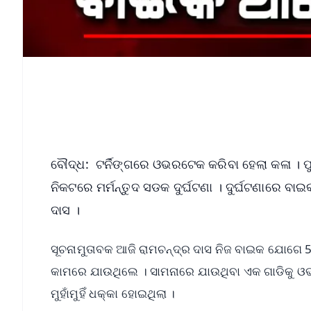
ବୌଦ୍ଧ: ଟର୍ନିଙ୍ଗରେ ଓଭରଟେକ କରିବା ହେଲା କଳା । ପୁ
ନିକଟରେ ମର୍ମନ୍ତୁଦ ସଡକ ଦୁର୍ଘଟଣା । ଦୁର୍ଘଟଣାରେ ବା
ଦାସ ।
ସୂଚନାମୁତାବକ ଆଜି ରାମଚନ୍ଦ୍ର ଦାସ ନିଜ ବାଇକ ଯୋଗେ
କାମରେ ଯାଉଥିଲେ । ସାମନାରେ ଯାଉଥିବା ଏକ ଗାଡିକୁ ଓ
ମୁହାଁମୁହିଁ ଧକ୍କା ହୋଇଥିଲା ।