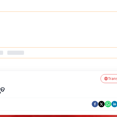
Tran
ୃତ