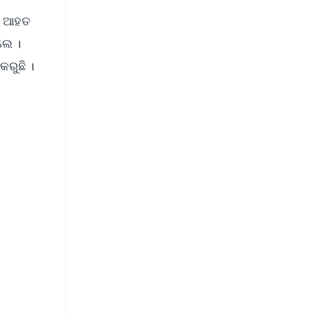
ତର ଆହତ
ଲେ ।
ରୁଛି ।
FREE
⭐
s