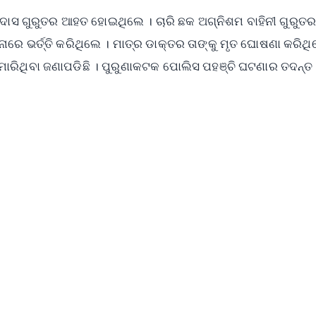
 ଦାସ ଗୁରୁତର ଆହତ ହୋଇଥିଲେ । ଚାରି ଛକ ଅଗ୍ନିଶମ ବାହିନୀ ଗୁରୁ
ରେ ଭର୍ତ୍ତି କରିଥିଲେ । ମାତ୍ର ଡାକ୍ତର ତାଙ୍କୁ ମୃତ ଘୋଷଣା କରିଥି
ରିଥିବା ଜଣାପଡିଛି । ପୁରୁଣାକଟକ ପୋଲିସ ପହଞ୍ଚି ଘଟଣାର ତଦନ୍ତ କ
✨
📺 Live TV and Breaking News
⭐
⭐
⭐
⭐
4.8 Rating
50K+ Download
OS - Scan QR