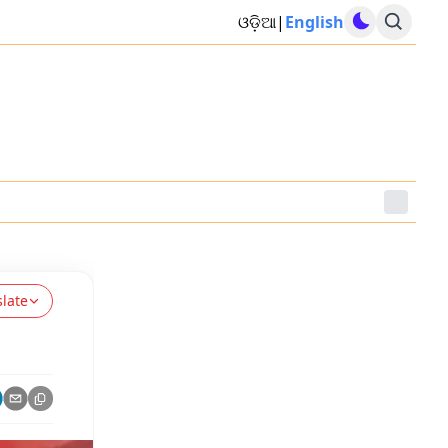
ଓଡ଼ିଆ
|
English
slate