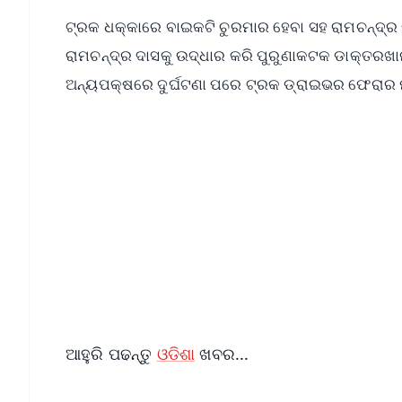
ଟ୍ରକ ଧକ୍କାରେ ବାଇକଟି ଚୁରମାର ହେବା ସହ ରାମଚନ୍ଦ୍ର
ରାମଚନ୍ଦ୍ର ଦାସକୁ ଉଦ୍ଧାର କରି ପୁରୁଣାକଟକ ଡାକ୍ତରଖାନା
ଅନ୍ୟପକ୍ଷରେ ଦୁର୍ଘଟଣା ପରେ ଟ୍ରକ ଡ୍ରାଇଭର ଫେରାର ମା
📱 Get Argus News App
📰 60 Word News
🎬 Argus Podcast
🔔 Free Notification Alerts
Download Free:
Android - Scan QR
i
ଆହୁରି ପଢନ୍ତୁ
ଓଡିଶା
ଖବର...