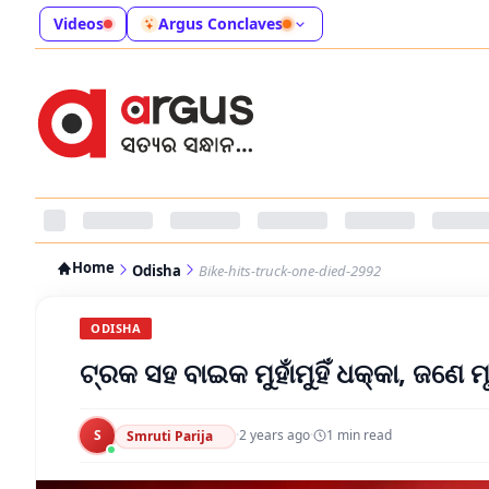
Videos
Argus Conclaves
Home
Odisha
Bike-hits-truck-one-died-2992
ODISHA
ଟ୍ରକ ସହ ବାଇକ ମୁହାଁମୁହିଁ ଧକ୍କା, ଜଣେ ମ
S
·
2 years ago
·
1
min read
Smruti Parija